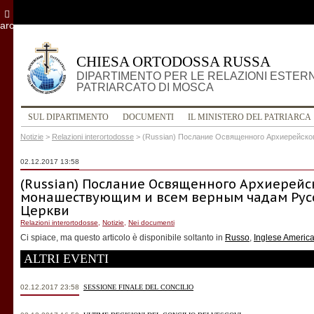
archivio
CHIESA ORTODOSSA RUSSA
DIPARTIMENTO PER LE RELAZIONI ESTER
PATRIARCATO DI MOSCA
SUL DIPARTIMENTO
DOCUMENTI
IL MINISTERO DEL PATRIARCA
Notizie
>
Relazioni interortodosse
>
(Russian) Послание Освященного Архиерейско
02.12.2017 13:58
(Russian) Послание Освященного Архиерейск
монашествующим и всем верным чадам Рус
Церкви
Relazioni interortodosse
,
Notizie
,
Nei documenti
Ci spiace, ma questo articolo è disponibile soltanto in
Russo
,
Inglese Americ
ALTRI EVENTI
02.12.2017 23:58
SESSIONE FINALE DEL CONCILIO