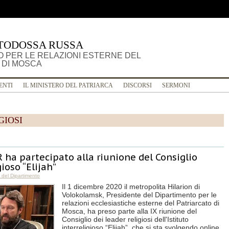
TODOSSA RUSSA
 PER LE RELAZIONI ESTERNE DEL
 DI MOSCA
ENTI
IL MINISTERO DEL PATRIARCA
DISCORSI
SERMONI
GIOSI
R ha partecipato alla riunione del Consiglio
gioso “Elijah”
e del Dipartimento
Il 1 dicembre 2020 il metropolita Hilarion di
Volokolamsk, Presidente del Dipartimento per le
relazioni ecclesiastiche esterne del Patriarcato di
Mosca, ha preso parte alla IX riunione del
Consiglio dei leader religiosi dell'Istituto
interreligioso “Elijah”, che si sta svolgendo online