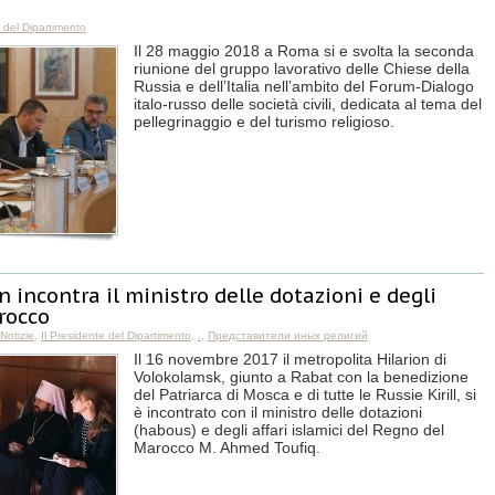
e del Dipartimento
Il 28 maggio 2018 a Roma si e svolta la seconda
riunione del gruppo lavorativo delle Chiese della
Russia e dell’Italia nell’ambito del Forum-Dialogo
italo-russo delle società civili, dedicata al tema del
pellegrinaggio e del turismo religioso.
n incontra il ministro delle dotazioni e degli
arocco
Notizie
,
Il Presidente del Dipartimento
,
.
,
Представители иных религий
Il 16 novembre 2017 il metropolita Hilarion di
Volokolamsk, giunto a Rabat con la benedizione
del Patriarca di Mosca e di tutte le Russie Kirill, si
è incontrato con il ministro delle dotazioni
(habous) e degli affari islamici del Regno del
Marocco M. Ahmed Toufiq.