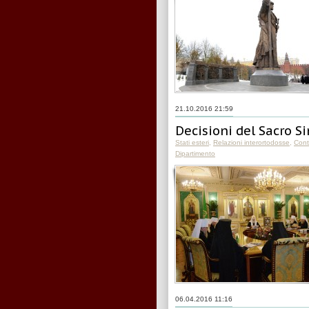
21.10.2016 21:59
Decisioni del Sacro S
Stati esteri
,
Relazioni interortodosse
,
Conta
Dipartimento
06.04.2016 11:16