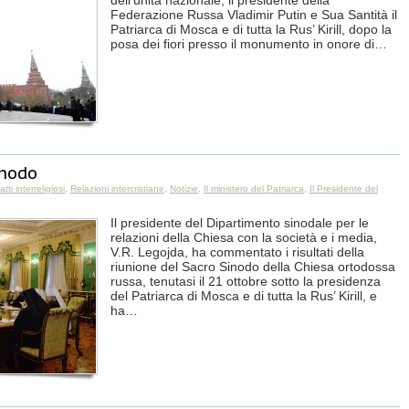
dell’unità nazionale, il presidente della
Federazione Russa Vladimir Putin e Sua Santità il
Patriarca di Mosca e di tutta la Rus’ Kirill, dopo la
posa dei fiori presso il monumento in onore di…
inodo
tti interreligiosi
,
Relazioni intercristiane
,
Notizie
,
Il ministero del Patriarca
,
Il Presidente del
Il presidente del Dipartimento sinodale per le
relazioni della Chiesa con la società e i media,
V.R. Legojda, ha commentato i risultati della
riunione del Sacro Sinodo della Chiesa ortodossa
russa, tenutasi il 21 ottobre sotto la presidenza
del Patriarca di Mosca e di tutta la Rus’ Kirill, e
ha…