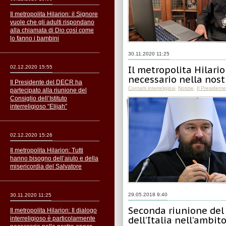
Il metropolita Hilarion: il Signore
vuole che gli adulti rispondano
alla chiamata di Dio così come
lo fanno i bambini
30.11.2020 11:25
02.12.2020 15:55
Il metropolita Hilario
necessario nella nos
Il Presidente del DECR ha
Contatti interreligiosi
,
Notizie
,
Il President
partecipato alla riunione del
Consiglio dell’Istituto
interreligioso “Elijah”
02.12.2020 15:26
Il metropolita Hilarion: Tutti
hanno bisogno dell’aiuto e della
misericordia del Salvatore
29.05.2018 9:40
30.11.2020 11:25
Seconda riunione del 
Il metropolita Hilarion: Il dialogo
dell’Italia nell’ambit
interreligioso è particolarmente