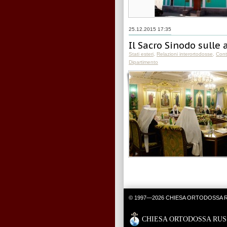
25.12.2015 17:35
Il Sacro Sinodo sulle 
Stati esteri
,
Relazioni interortodosse
,
Conta
Dipartimento
© 1997—2026 CHIESA ORTODOSSA RUSSA. 
CHIESA ORTODOSSA RU