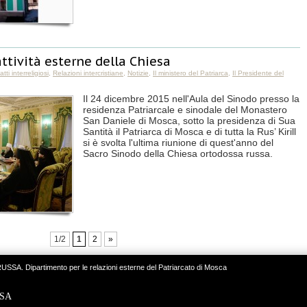
attività esterne della Chiesa
tti interreligiosi
,
Relazioni intercristiane
,
Notizie
,
Il ministero del Patriarca
,
Il Presidente del
Il 24 dicembre 2015 nell'Aula del Sinodo presso la
residenza Patriarcale e sinodale del Monastero
San Daniele di Mosca, sotto la presidenza di Sua
Santità il Patriarca di Mosca e di tutta la Rus’ Kirill
si è svolta l'ultima riunione di quest'anno del
Sacro Sinodo della Chiesa ortodossa russa.
1/2
1
2
»
Dipartimento per le relazioni esterne del Patriarcato di Mosca
SSA