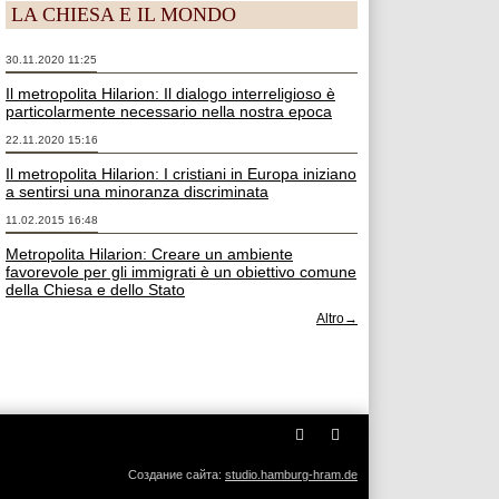
LA CHIESA E IL MONDO
30.11.2020 11:25
Il metropolita Hilarion: Il dialogo interreligioso è
particolarmente necessario nella nostra epoca
22.11.2020 15:16
Il metropolita Hilarion: I cristiani in Europa iniziano
a sentirsi una minoranza discriminata
11.02.2015 16:48
Metropolita Hilarion: Creare un ambiente
favorevole per gli immigrati è un obiettivo comune
della Chiesa e dello Stato
Altro→
Создание сайта:
studio.hamburg-hram.de