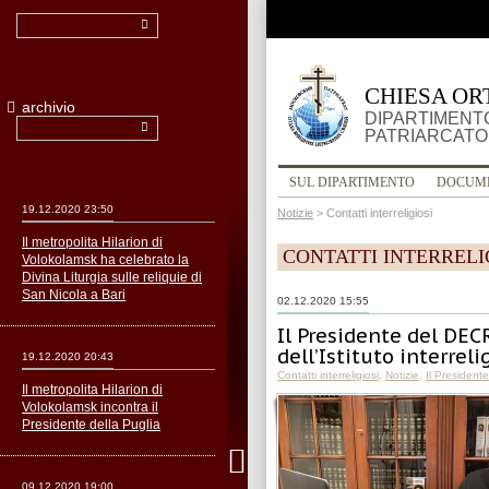
CHIESA OR
archivio
DIPARTIMENTO
PATRIARCATO
SUL DIPARTIMENTO
DOCUM
19.12.2020 23:50
Notizie
>
Contatti interreligiosi
Il metropolita Hilarion di
CONTATTI INTERRELI
Volokolamsk ha celebrato la
Divina Liturgia sulle reliquie di
San Nicola a Bari
02.12.2020 15:55
Il Presidente del DEC
dell’Istituto interreli
19.12.2020 20:43
Contatti interreligiosi
,
Notizie
,
Il President
Il metropolita Hilarion di
Volokolamsk incontra il
Presidente della Puglia
09.12.2020 19:00