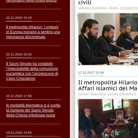
necessario nella nostra epoca
civili
Contatti interreligiosi
,
Notizie
,
Il President
22.11.2020 15:16
Il metropolita Hilarion: I cristiani
in Europa iniziano a sentirsi una
minoranza discriminata
20.11.2020 20:32
Il Sacro Sinodo ha costatato
l’impossibilità della comunione
17.11.2017 13:36
eucaristica con l’arcivescovo di
Cipro Crisostomo
Il metropolita Hilario
Affari islamici del M
Incontri
,
Stati esteri
,
Contatti interreligiosi
,
20.11.2020 17:06
In modalità telematica si è svolta
la riunione del Sacro Sinodo
della Chiesa ortodossa russa
19.11.2020 15:50