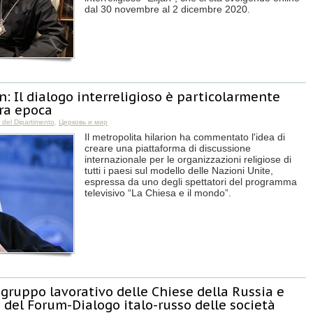
dal 30 novembre al 2 dicembre 2020.
n: Il dialogo interreligioso è particolarmente
tra epoca
e del Dipartimento
,
Церковь и мир
Il metropolita hilarion ha commentato l'idea di
creare una piattaforma di discussione
internazionale per le organizzazioni religiose di
tutti i paesi sul modello delle Nazioni Unite,
espressa da uno degli spettatori del programma
televisivo “La Chiesa e il mondo”.
gruppo lavorativo delle Chiese della Russia e
o del Forum-Dialogo italo-russo delle società