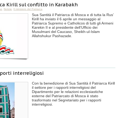
a Kirill sul conflitto in Karabakh
ne
,
Notizie
,
Il ministero del Patriarca
Sua Santità il Patriarca di Mosca e di tutta la Rus’
Kirill ha inviato il 6 aprile un messaggio al
Patriarca Supremo e Catholicos di tutti gli Armeni
Karekin II e al presidente dell’Ufficio dei
Musulmani del Caucaso, Sheikh-ul-Islam
Allahshukur Pashazade.
porti interreligiosi
Con la benedizione di Sua Santità il Patriarca Kirill
il settore per i rapporti interreligiosi del
Dipartimento per le relazioni ecclesiastiche
esterne del Patriarcato di Mosca è stato
trasformato nel Segretariato per i rapporti
interreligiosi.