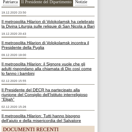
Patriarca
Il Presidente del Dipartimento
Notizie
19.12.2020 23:50
Il metropolita Hilarion di Volokolamsk ha celebrato
la Divina Liturgia sulle reliquie di San Nicola a Bari
19.12.2020 20:43
Il metropolita Hilarion di Volokolamsk incontra il
Presidente della Puglia
09.12.2020 19:00
Il metropolita Hilarion: il Signore vuole che gli
adulti rispondano alla chiamata di Dio così come
lo fanno i bambini
02.12.2020 15:55
Il Presidente del DECR ha partecipato alla
riunione del Consiglio dell’Istituto interreligioso
“Elijah”
02.12.2020 15:26
Il metropolita Hilarion: Tutti hanno bisogno
dell’aiuto e della misericordia del Salvatore
DOCUMENTI RECENTI