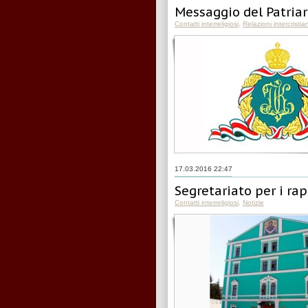
Messaggio del Patriarc
Contatti interreligiosi
,
Relazioni intercristia
17.03.2016 22:47
Segretariato per i rap
Contatti interreligiosi
,
Notizie