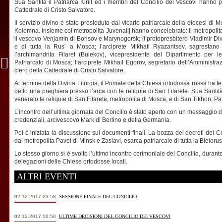
Sua Santità il Patriarca Kirill ed i membri del Concilio dei Vescovi hanno p
Cattedrale di Cristo Salvatore.
Il servizio divino è stato presieduto dal vicario patriarcale della diocesi di M
Kolomna. Insieme col metropolita Juvenalij hanno concelebrato: il metropoli
il vescovo Venjamin di Borisov e Marynogorsk; il protopresbitero Vladimir Di
e di tutta la Rus’ a Mosca; l’arciprete Mikhail Ryazantsev, sagrestano 
l’archimandrita Filaret (Bulekov), vicepresidente del Dipartimento per l
Patriarcato di Mosca; l’arciprete Mikhail Egorov, segretario dell’Amministr
clero della Cattedrale di Cristo Salvatore.
Al termine della Divina Liturgia, il Primate della Chiesa ortodossa russa ha te
detto una preghiera presso l’arca con le reliquie di San Filarete. Sua Santit
venerato le reliquie di San Filarete, metropolita di Mosca, e di San Tikhon, Patr
L’incontro dell’ultima giornata del Concilio è stato aperto con un messaggio
credenziali, arcivescovo Mark di Berlino e della Germania.
Poi è iniziata la discussione sui documenti finali. La bozza dei decreti del C
dal metropolita Pavel di Minsk e Zaslavl, esarca patriarcale di tutta la Bielorus
Lo stesso giorno si è svolto l’ultimo incontro cerimoniale del Concilio, durante i
delegazioni delle Chiese ortodosse locali.
ALTRI EVENTI
02.12.2017 23:58
SESSIONE FINALE DEL CONCILIO
02.12.2017 16:50
ULTIME DECISIONI DEL CONCILIO DEI VESCOVI