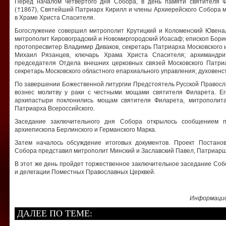
Перед началом четвертого дня Собора, в день памяти святителя Ф
(†1867), Святейший Патриарх Кирилл и члены Архиерейского Собора 
в Храме Христа Спасителя.
Богослужение совершил митрополит Крутицкий и Коломенский Ювена
митрополит Кировоградский и Новомиргородский Иоасаф; епископ Бори
протопресвитер Владимир Диваков, секретарь Патриарха Московского и
Михаил Рязанцев, ключарь Храма Христа Спасителя; архимандрит
председателя Отдела внешних церковных связей Московского Патри
секретарь Московского областного епархиального управления; духовен
По завершении Божественной литургии Предстоятель Русской Правосл
вознес молитву у раки с честными мощами святителя Филарета. 
архипастыри поклонились мощам святителя Филарета, митрополита 
Патриарха Всероссийского.
Заседание заключительного дня Собора открылось сообщением п
архиепископа Берлинского и Германского Марка.
Затем началось обсуждение итоговых документов. Проект Постано
Собора представил митрополит Минский и Заславский Павел, Патриарши
В этот же день пройдет торжественное заключительное заседание Соб
и делегации Поместных Православных Церквей.
Информацио
ДАЛЕЕ ПО ТЕМЕ: