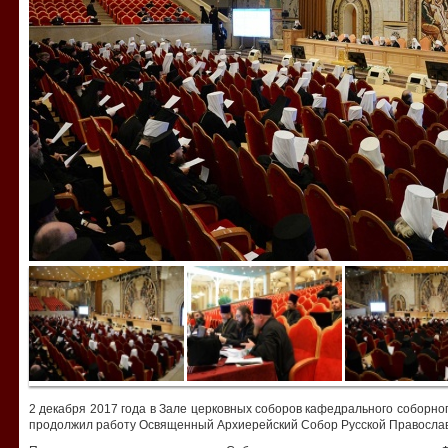
2 декабря 2017 года в Зале церковных соборов кафедрального соборно
продолжил работу Освященный Архиерейский Собор Русской Православ