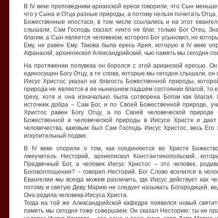
В IV веке проповедники арианской ереси говорили, что Сын меньше
что у Сына и Отца разные природы, а потому нельзя почитать Отца,
Божественные ипостаси, в том числе ссылались и на этот евангел
слышали, Сам Господь сказал: никто не благ, только Бог Отец. Зн
благим, а Сын является человеком, которого Бог усыновил, но кото
Ему, не равен Ему. Такова была ересь Ария, которую в IV веке оп
Афанасий, архиепископ Александрийский, чью память мы сегодня с
На протяжении полувека он боролся с этой арианской ересью. Он
единосущен Богу Отцу, а те слова, которые мы сегодня слышали, он 
Иисус Христос указал на благость Божественной природы, которо
природа не является в ее нынешнем падшем состоянии благой, то е
греху, хотя и она изначально была сотворена Богом как благая.
источник добра – Сам Бог, и по Своей Божественной природе, уч
Христос равен Богу Отцу, а по Своей человеческой природе
Божественной и человеческой природы в Иисусе Христе и дает
человечества, каковым был Сам Господь Иисус Христос, весь Ег
искупительный подвиг.
В IV веке спорили о том, как соединяются во Христе Божеств
лжеучитель Несторий, архиепископ Константинопольский, кото
Предвечный Бог, а человек Иисус Христос – это человек, роди
Боговоплощении? – говорил Несторий. Бог Слово вселился в челов
Евангелии мы всегда можем различить, где Иисус действует как чел
потому и святую Деву Марию не следует называть Богородицей, ве
Она родила человека Иисуса Христа.
Тогда на той же Александрийской кафедре появился новый святит
память мы сегодня тоже совершаем. Он сказал Несторию: ты не пра