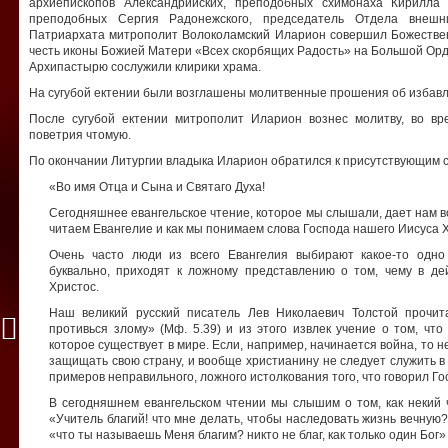
архиепископов Александрийских, преподобных схимонаха Кирилла
преподобных Сергия Радонежского, председатель Отдела внешни
Патриархата митрополит Волоколамский Иларион совершил Божествен
честь иконы Божией Матери «Всех скорбящих Радость» на Большой Орд
Архипастырю сослужили клирики храма.
На сугубой ектении были возглашены молитвенные прошения об избавл
После сугубой ектении митрополит Иларион вознес молитву, во вр
поветрия чтомую.
По окончании Литургии владыка Иларион обратился к присутствующим c
«Во имя Отца и Сына и Святаго Духа!
Сегодняшнее евангельское чтение, которое мы слышали, дает нам в
читаем Евангелие и как мы понимаем слова Господа нашего Иисуса 
Очень часто люди из всего Евангелия выбирают какое-то одно
буквально, приходят к ложному представлению о том, чему в де
Христос.
Наш великий русский писатель Лев Николаевич Толстой прочит
противься злому» (Мф. 5.39) и из этого извлек учение о том, что
которое существует в мире. Если, например, начинается война, то н
защищать свою страну, и вообще христианину не следует служить в
примеров неправильного, ложного истолкования того, что говорил Го
В сегодняшнем евангельском чтении мы слышим о том, как некий 
«Учитель благий! что мне делать, чтобы наследовать жизнь вечную?»
«что ты называешь Меня благим? никто не благ, как только один Бог» (