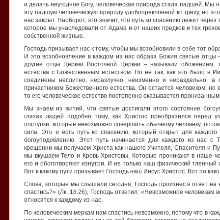
и делать неугодное Богу, человеческая природа стала падшей. Мы 
эту падшую человеческую природу удобопреклонной ко греху, но это 
нас закрыт. Наоборот, это значит, что путь ко спасению лежит через
которое мы унаследовали от Адама и от наших предков и тех грехо
собственной жизнью.
Господь призывает нас к тому, чтобы мы возобновили в себе тот обр
И это возобновление в каждом из нас образа Божия святые отцы 
другие отцы Церкви Восточной Церкви – называли обожением, т
естества с Божественным естеством. Но не так, как это было в Ии
соединены неслитно, неразлучно, неизменно и нераздельно, а 
причастником Божественного естества. Он остается человеком, но е
то его человеческое естество постепенно оказывается пронизанны
Мы знаем из житий, что святые достигали этого состояние бого
глазах людей подобно тому, как Христос преобразился перед у
поступки, которые невозможно совершить обычному человеку, потом
сила. Это и есть путь ко спасению, который открыт для каждого и
богоуподоблению. Этот путь начинается для каждого из нас с 
крещении мы получаем Христа как нашего Учителя, Спасителя и П
мы вкушаем Тело и Кровь Христовы, Которые проникают в наше че
его и обоготворяют изнутри. И не только наш физический тленный с
Вот к какому пути призывает Господь наш Иисус Христос. Вот по как
Слова, которые мы слышали сегодня, Господь произнес в ответ на 
спастись?» (Лк. 18.26), Господь ответил: «Невозможное человекам в
относятся к каждому из нас.
По человеческим меркам нам спастись невозможно, потому что в каж