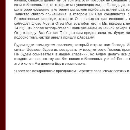
начала, слишком далеки мы от той благости, которая не соединяетс
свои собственные, и те, которые мы унаследовали, но Господь дал
как второе крещение, к которому мы можем прибегать всякий раз, ко
Таинство святого причащения, в котором Он Сам соединяется 
Божественные заповеди, которые Он призывает нас исполнять, 
соблюдет слово Мое; и Отец Мой возлюбит его, и Мы придем к не
14.23). Эти словаГосподь сказал Своим ученикам на Тайной вечери. 
Отцом приду. Вся Святая Троица к нам придет, если мы будем жит
подобно тому, как три ангела пришли к Аврааму.
Будем идти этим путем спасения, который открыл нам Господь И
святая Церковь, будем исповедовать ту веру, которую Господь про
Не будем сомневаться в нашем спасении, но будем делать все д
каждого из нас, потому что без наших собственных усилий Бог не 
этого хочет. Мы должны Ему в этом помочь.
Я всех вас поздравляю с праздником. Берегите себя, своих близких и 