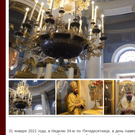
31 января 2021 года, в Неделю 34-ю по Пятидесятнице, в день памя