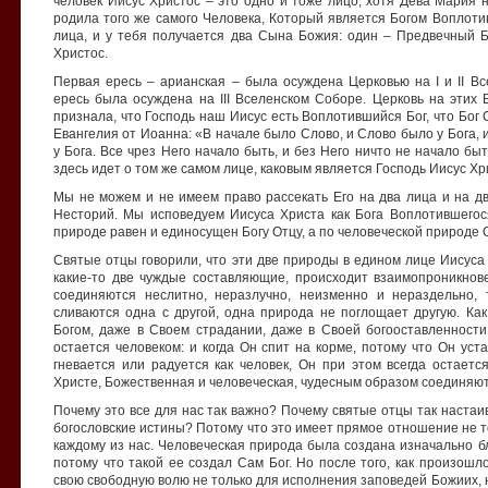
человек Иисус Христос – это одно и тоже лицо, хотя Дева Мария 
родила того же самого Человека, Который является Богом Воплоти
лица, и у тебя получается два Сына Божия: один – Предвечный Б
Христос.
Первая ересь – арианская – была осуждена Церковью на I и II В
ересь была осуждена на III Вселенском Соборе. Церковь на этих
признала, что Господь наш Иисус есть Воплотившийся Бог, что Бог 
Евангелия от Иоанна: «В начале было Слово, и Слово было у Бога, 
у Бога. Все чрез Него начало быть, и без Него ничто не начало быть
здесь идет о том же самом лице, каковым является Господь Иисус Хр
Мы не можем и не имеем право рассекать Его на два лица и на дв
Несторий. Мы исповедуем Иисуса Христа как Бога Воплотившего
природе равен и единосущен Богу Отцу, а по человеческой природе 
Святые отцы говорили, что эти две природы в едином лице Иисуса 
какие-то две чуждые составляющие, происходит взаимопроникнов
соединяются неслитно, неразлучно, неизменно и нераздельно, 
сливаются одна с другой, одна природа не поглощает другую. Как
Богом, даже в Своем страдании, даже в Своей богооставленности 
остается человеком: и когда Он спит на корме, потому что Он устал
гневается или радуется как человек, Он при этом всегда остает
Христе, Божественная и человеческая, чудесным образом соединяют
Почему это все для нас так важно? Почему святые отцы так настаи
богословские истины? Потому что это имеет прямое отношение не тол
каждому из нас. Человеческая природа была создана изначально бл
потому что такой ее создал Сам Бог. Но после того, как произошл
свою свободную волю не только для исполнения заповедей Божиих, н