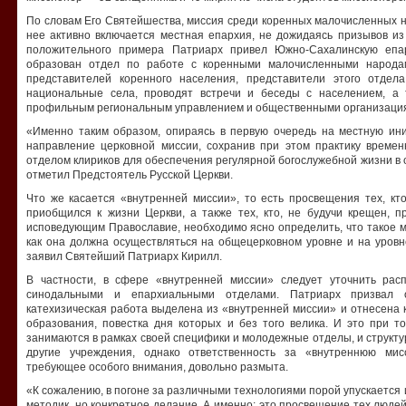
По словам Его Святейшества, миссия среди коренных малочисленных н
нее активно включается местная епархия, не дожидаясь призывов из
положительного примера Патриарх привел Южно-Сахалинскую епа
образован отдел по работе с коренными малочисленными народа
представителей коренного населения, представители этого отде
национальные села, проводят встречи и беседы с населением, а 
профильным региональным управлением и общественными организаци
«Именно таким образом, опираясь в первую очередь на местную ини
направление церковной миссии, сохранив при этом практику време
отделом клириков для обеспечения регулярной богослужебной жизни в
отметил Предстоятель Русской Церкви.
Что же касается «внутренней миссии», то есть просвещения тех, кт
приобщился к жизни Церкви, а также тех, кто, не будучи крещен, п
исповедующим Православие, необходимо ясно определить, что такое м
как она должна осуществляться на общецерковном уровне и на уровн
заявил Святейший Патриарх Кирилл.
В частности, в сфере «внутренней миссии» следует уточнить рас
синодальными и епархиальными отделами. Патриарх призвал о
катехизическая работа выделена из «внутренней миссии» и отнесена 
образования, повестка дня которых и без того велика. И это при т
занимаются в рамках своей специфики и молодежные отделы, и струк
другие учреждения, однако ответственность за «внутреннюю мис
требующее особого внимания, довольно размыта.
«К сожалению, в погоне за различными технологиями порой упускается и
методик, но конкретное делание. А именно: это просвещение тех люде