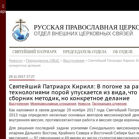
архив
РУССКАЯ ПРАВОСЛАВНАЯ ЦЕРК
ОТДЕЛ ВНЕШНИХ ЦЕРКОВНЫХ СВЯЗЕЙ
СВЯТЕЙШИЙ ПАТРИАРХ
ПРЕДСЕДАТЕЛЬ ОТДЕЛА
ОБ ОТДЕЛЕ
Новости
>
Председатель ОВЦС
>
Выступления
>
Святейший Патриарх Кирилл: В 
конкретное делание
29.11.2017 17:27
Святейший Патриарх Кирилл: В погоне за р
технологиями порой упускается из вида, что
сборник методик, но конкретное делание
Выступления
,
Межправославные отношения
,
Новости
,
Патриаршее служение
Как напомнил в своем докладе 29 ноября 2017 года Святейший Патр
2013 года определил несколько основных векторов миссионерской де
внутренняя миссия, противосектантская работа и миссия среди коренн
Для решения последней задачи усилиями Синодального миссионерско
епархии Дальнего Востока, Крайнего Севера и Восточной Сибири был 
миссионер — 92 священника и 49 мирян из числа студентов миссионерс