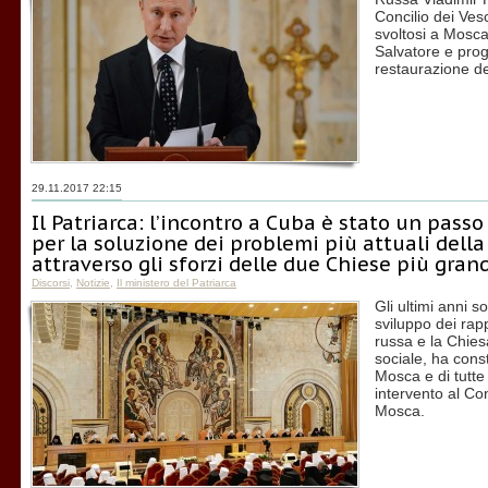
Concilio dei Ves
svoltosi a Mosca
Salvatore e prog
restaurazione de
29.11.2017 22:15
Il Patriarca: l’incontro a Cuba è stato un passo
per la soluzione dei problemi più attuali del
attraverso gli sforzi delle due Chiese più gran
Discorsi
,
Notizie
,
Il ministero del Patriarca
Gli ultimi anni so
sviluppo dei rap
russa e la Chie
sociale, ha const
Mosca e di tutte 
intervento al Con
Mosca.