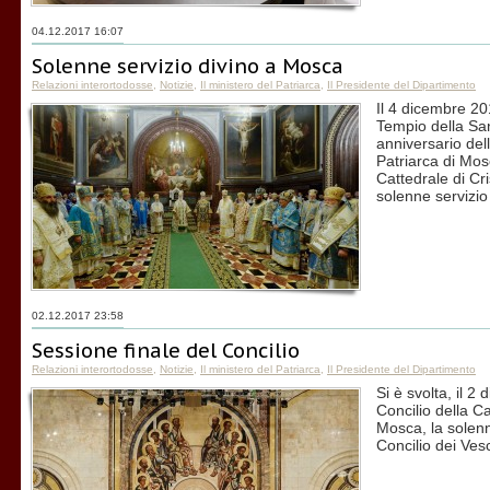
04.12.2017 16:07
Solenne servizio divino a Mosca
Relazioni interortodosse
,
Notizie
,
Il ministero del Patriarca
,
Il Presidente del Dipartimento
Il 4 dicembre 20
Tempio della Sa
anniversario del
Patriarca di Mosc
Cattedrale di Cr
solenne servizio
02.12.2017 23:58
Sessione finale del Concilio
Relazioni interortodosse
,
Notizie
,
Il ministero del Patriarca
,
Il Presidente del Dipartimento
Si è svolta, il 2
Concilio della Ca
Mosca, la solenn
Concilio dei Ves