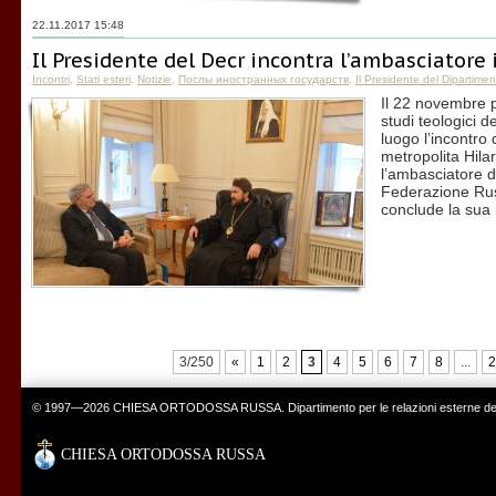
22.11.2017 15:48
Il Presidente del Decr incontra l’ambasciatore 
Incontri
,
Stati esteri
,
Notizie
,
Послы иностранных государств
,
Il Presidente del Dipartimen
Il 22 novembre p
studi teologici d
luogo l’incontro
metropolita Hila
l’ambasciatore d
Federazione Rus
conclude la sua
3/250
«
1
2
3
4
5
6
7
8
...
2
© 1997—2026 CHIESA ORTODOSSA RUSSA. Dipartimento per le relazioni esterne del 
CHIESA ORTODOSSA RUSSA