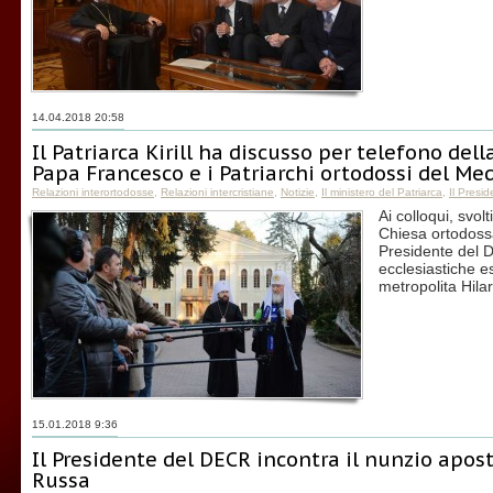
14.04.2018 20:58
Il Patriarca Kirill ha discusso per telefono dell
Papa Francesco e i Patriarchi ortodossi del Me
Relazioni interortodosse
,
Relazioni intercristiane
,
Notizie
,
Il ministero del Patriarca
,
Il Presi
Ai colloqui, svolt
Chiesa ortodossa
Presidente del D
ecclesiastiche e
metropolita Hila
15.01.2018 9:36
Il Presidente del DECR incontra il nunzio apos
Russa