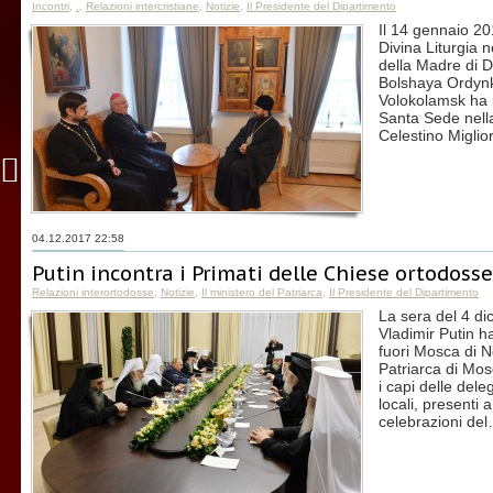
Incontri
,
.
,
Relazioni intercristiane
,
Notizie
,
Il Presidente del Dipartimento
Il 14 gennaio 20
Divina Liturgia n
della Madre di Dio
Bolshaya Ordynka
Volokolamsk ha i
Santa Sede nel
Celestino Miglio
04.12.2017 22:58
Putin incontra i Primati delle Chiese ortodosse
Relazioni interortodosse
,
Notizie
,
Il ministero del Patriarca
,
Il Presidente del Dipartimento
La sera del 4 di
Vladimir Putin h
fuori Mosca di 
Patriarca di Mosca
i capi delle del
locali, presenti
celebrazioni de