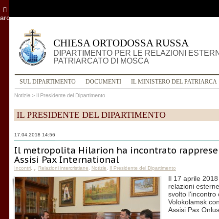
archivio
CHIESA ORTODOSSA RUSSA
DIPARTIMENTO PER LE RELAZIONI ESTER
PATRIARCATO DI MOSCA
SUL DIPARTIMENTO
DOCUMENTI
IL MINISTERO DEL PATRIARCA
Notizie
>
Il Presidente del Dipartimento
IL PRESIDENTE DEL DIPARTIMENTO
17.04.2018 14:56
Il metropolita Hilarion ha incontrato rapprese
Assisi Pax International
Incontri
,
.
,
Relazioni intercristiane
,
Notizie
,
Il Presidente del Dipartimento
Il 17 aprile 201
relazioni estern
svolto l'incontro
Volokolamsk con 
Assisi Pax Onlus