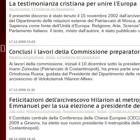
La testimonianza cristiana per unire l’Europa
Nei documenti
,
Il Presidente del Dipartimento
Il presente discorso è stato tenuto il 15 novembre 2002 dall’arcive
del Dipartimento delle relazioni esterne del Patriarcato di Mosca, 
Sapienza come fonte dell’Unità d’Europa: Religione, Arte, Scienze”
Parlamento Italiano. Il testo, rivisto dall’autore, è stato pubblicat
17.12.2009 15:03
Conclusi i lavori della Commissione preparator
Relazioni interortodosse
,
Notizie
,
Il Presidente del Dipartimento
Ai lavori della commissione, iniziati il 10 dicembre sotto la presid
Ioann Zizioulas (Patriarcato di Costantinopoli), ha preso parte un
Ortodossa Russa, guidata dal Presidente del Dipartimento delle rel
arcivescovo di Volokolamsk Hilarion Alfeev.
17.12.2009 11:32
Felicitazioni dell’arcivescovo Hilarion al metro
Emmanuel per la sua elezione a presidente de
Stati esteri
,
Relazioni interortodosse
,
Relazioni intercristiane
,
Notizie
,
Il Presidente del Dipa
Il Comitato centrale della Conferenza delle Chiese Europee (CEC)
2009 a Ginevra, ha eletto suo nuovo presidente il metropolita dell
Costantinopoli).
06.12.2009 16:16