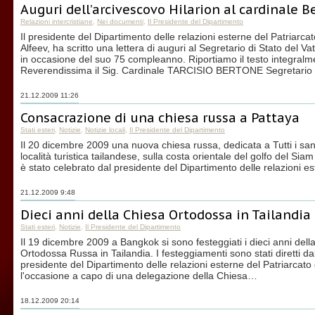
Auguri dell’arcivescovo Hilarion al cardinale 
Relazioni intercristiane
,
Nei documenti
,
Il Presidente del Dipartimento
Il presidente del Dipartimento delle relazioni esterne del Patriarca
Alfeev, ha scritto una lettera di auguri al Segretario di Stato del V
in occasione del suo 75 compleanno. Riportiamo il testo integral
Reverendissima il Sig. Cardinale TARCISIO BERTONE Segretario
21.12.2009 11:26
Consacrazione di una chiesa russa a Pattaya
Stati esteri
,
Notizie
,
Notizie locali
,
Il Presidente del Dipartimento
Il 20 dicembre 2009 una nuova chiesa russa, dedicata a Tutti i san
località turistica tailandese, sulla costa orientale del golfo del Sia
è stato celebrato dal presidente del Dipartimento delle relazioni 
21.12.2009 9:48
Dieci anni della Chiesa Ortodossa in Tailandia
Stati esteri
,
Notizie
,
Il Presidente del Dipartimento
Il 19 dicembre 2009 a Bangkok si sono festeggiati i dieci anni del
Ortodossa Russa in Tailandia. I festeggiamenti sono stati diretti dal
presidente del Dipartimento delle relazioni esterne del Patriarcato 
l'occasione a capo di una delegazione della Chiesa…
18.12.2009 20:14