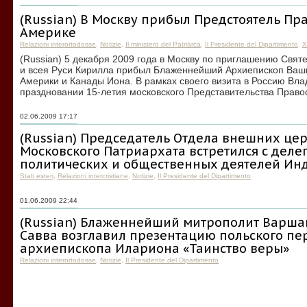
(Russian) В Москву прибыл Предстоятель Пр
Америке
Relazioni interortodosse
,
Notizie
,
Il ministero del Patriarca
,
Il Presidente del Dipartimento
,
Х
(Russian) 5 декабря 2009 года в Москву по приглашению Свят
и всея Руси Кирилла прибыл Блаженнейший Архиепископ Ваши
Америки и Канады Иона. В рамках своего визита в Россию Вла
праздновании 15-летия московского Представительства Право
02.06.2009 17:17
(Russian) Председатель Отдела внешних це
Московского Патриархата встретился с деле
политических и общественных деятелей Ин
Stati esteri
,
Relazioni intercristiane
,
Notizie
,
Il Presidente del Dipartimento
01.06.2009 22:44
(Russian) Блаженнейший митрополит Варша
Савва возглавил презентацию польского пе
архиепископа Илариона «Таинство веры»
Relazioni interortodosse
,
Notizie
,
Il Presidente del Dipartimento