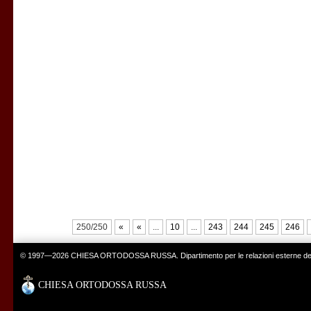
250/250
«
«
...
10
...
243
244
245
246
© 1997—2026 CHIESA ORTODOSSA RUSSA. Dipartimento per le relazioni esterne del 
CHIESA ORTODOSSA RUSSA