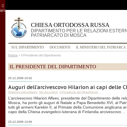
archivio
CHIESA ORTODOSSA RUSSA
DIPARTIMENTO PER LE RELAZIONI ESTER
PATRIARCATO DI MOSCA
SUL DIPARTIMENTO
DOCUMENTI
IL MINISTERO DEL PATRIARCA
Notizie
>
Il Presidente del Dipartimento
IL PRESIDENTE DEL DIPARTIMENTO
25.12.2009 10:02
Auguri dell’arcivescovo Hilarion ai capi delle 
Relazioni intercristiane
,
Nei documenti
,
Il Presidente del Dipartimento
L’arcivescovo Hilarion Alfeev, presidente del Dipartimento delle rel
Mosca, ha porto gli auguri di Natale a Papa Benedetto XVI, al Pat
tutti gli armeni Karekin II, al Primate della Comunione anglicana 
capo della Chiesa evangelico-luterana di Finlandia arcivescovo…
23.12.2009 13:06