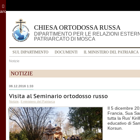
archivio
CHIESA ORTODOSSA RUSSA
DIPARTIMENTO PER LE RELAZIONI ESTER
PATRIARCATO DI MOSCA
SUL DIPARTIMENTO
DOCUMENTI
IL MINISTERO DEL PATRIARCA
Notizie
NOTIZIE
06.12.2016 1:33
Visita al Seminario ortodosso russo
Notizie
,
Il ministero del Patriarca
Il 5 dicembre 20
Francia, Sua San
tutta la Rus’ Kiri
educativo di San
Korsun.