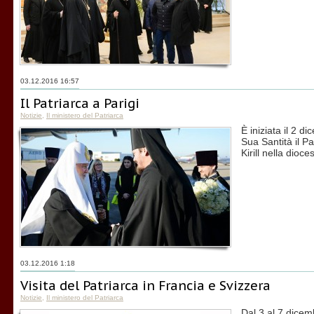
03.12.2016 16:57
Il Patriarca a Parigi
Notizie
,
Il ministero del Patriarca
È iniziata il 2 d
Sua Santità il Pa
Kirill nella dioce
03.12.2016 1:18
Visita del Patriarca in Francia e Svizzera
Notizie
,
Il ministero del Patriarca
Dal 3 al 7 dicemb