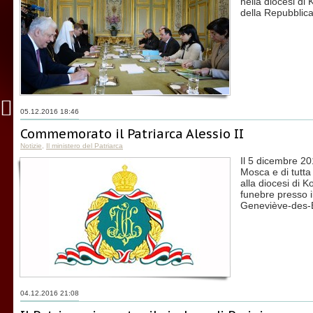
nella diocesi di 
della Repubblic
05.12.2016 18:46
Commemorato il Patriarca Alessio II
Notizie
,
Il ministero del Patriarca
Il 5 dicembre 201
Mosca e di tutta l
alla diocesi di K
funebre presso il
Geneviève-des-Bo
04.12.2016 21:08