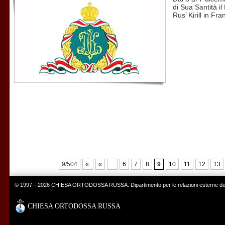
di Sua Santità il
Rus’ Kirill in Fr
9/504
«
«
...
6
7
8
9
10
11
12
13
© 1997—2026 CHIESA ORTODOSSA RUSSA. Dipartimento per le relazioni esterne del 
CHIESA ORTODOSSA RUSSA