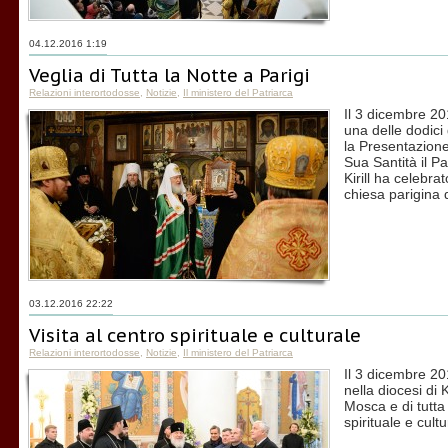
04.12.2016 1:19
Veglia di Tutta la Notte a Parigi
Relazioni interortodosse
,
Notizie
,
Il ministero del Patriarca
Il 3 dicembre 201
una delle dodici 
la Presentazione
Sua Santità il Pa
Kirill ha celebrat
chiesa parigina
03.12.2016 22:22
Visita al centro spirituale e culturale
Relazioni interortodosse
,
Notizie
,
Il ministero del Patriarca
Il 3 dicembre 20
nella diocesi di 
Mosca e di tutta l
spirituale e cult