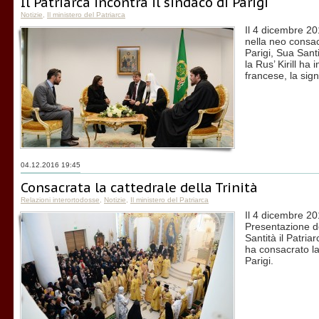
Il Patriarca incontra il sindaco di Parigi
Notizie
,
Il ministero del Patriarca
Il 4 dicembre 201
nella neo consac
Parigi, Sua Santi
la Rus’ Kirill ha 
francese, la sig
04.12.2016 19:45
Consacrata la cattedrale della Trinità
Relazioni interortodosse
,
Notizie
,
Il ministero del Patriarca
Il 4 dicembre 201
Presentazione d
Santità il Patriar
ha consacrato la
Parigi.