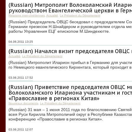
(Russian) Митрополит Волоколамский Иларио
руководством Евангелической церкви в Гер
Relations inter-chrétiennes
,
Actualité
,
Le Président du Département
(Russian) Председатель ОВЦС беседовал с председателем Сов
Германии презесом Н.Шнайдером и руководителем отдела ме
работы Управления ЕЦГ епископом М.Шиндехютте.
04.06.2011 13:25
(Russian) Начался визит председателя ОВЦС
Actualité
,
Le Président du Département
(Russian) Митрополит Иларион прибыл в Германию для участи
го Немецкого евангелического Кирхентага, который проходит в
03.06.2011 17:52
(Russian) Приветствие председателя ОВЦС 
Волоколамского Илариона участникам и го
«Православие в регионах Китая»
Nouveaux documents
,
Le Président du Département
(Russian) 31 мая – 1 июня 2011 года по благословению Святе
всея Руси Кирилла Митрополичий округ в Республике Казахс
конференцию «Православие в регионах Китая».
03.06.2011 12:07