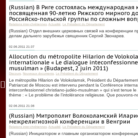
(Russian) В Риге состоялась международная
посвященная 90-летию Рижского мирного до
Российско-польской группы по сложным во
Relations inter-chrétiennes
,
Actualité
,
Le Président du Département
(Russian) Отдел внешних церковных связей на конференции 
делам дальнего зарубежья священник Сергий Звонарев.
02.06.2011 21:37
Allocution du métropolite Hilarion de Volokol
internationale « Le dialogue inteconfessionne
musulman » (Budapest, 2 juin 2011)
Discours
,
Nouveaux documents
,
Le Président du Département
Le métropolite Hilarion de Volokolamsk, Président du Département
Patriarcat de Moscou est intervenu pendant la Conférence interna
interconfessionnel christiano-judéo-musulman » qui s’est tenue le 
thème : « Le problème de l’intolérance religieuse. Que pouvons-
02.06.2011 21:36
(Russian) Митрополит Волоколамский Илари
межрелигиозной конференции в Венгрии
Relations inter-chrétiennes
,
Actualité
,
Le Président du Département
(Russian) Инициатором и главным организатором конференции