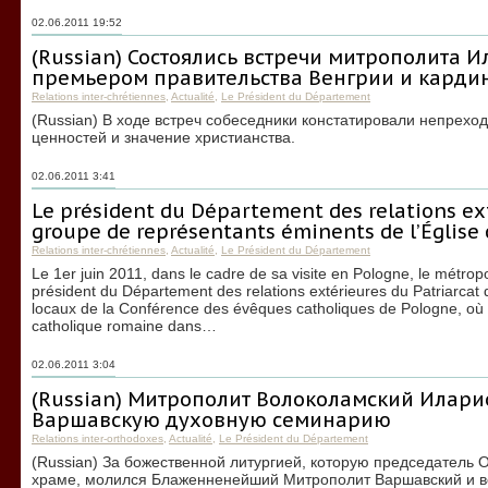
02.06.2011 19:52
(Russian) Состоялись встречи митрополита И
премьером правительства Венгрии и карди
Relations inter-chrétiennes
,
Actualité
,
Le Président du Département
(Russian) В ходе встреч собеседники констатировали непрех
ценностей и значение христианства.
02.06.2011 3:41
Le président du Département des relations ex
groupe de représentants éminents de l’Église
Relations inter-chrétiennes
,
Actualité
,
Le Président du Département
Le 1er juin 2011, dans le cadre de sa visite en Pologne, le métropo
président du Département des relations extérieures du Patriarcat
locaux de la Conférence des évêques catholiques de Pologne, où il 
catholique romaine dans…
02.06.2011 3:04
(Russian) Митрополит Волоколамский Илари
Варшавскую духовную семинарию
Relations inter-orthodoxes
,
Actualité
,
Le Président du Département
(Russian) За божественной литургией, которую председатель
храме, молился Блаженненейший Митрополит Варшавский и в