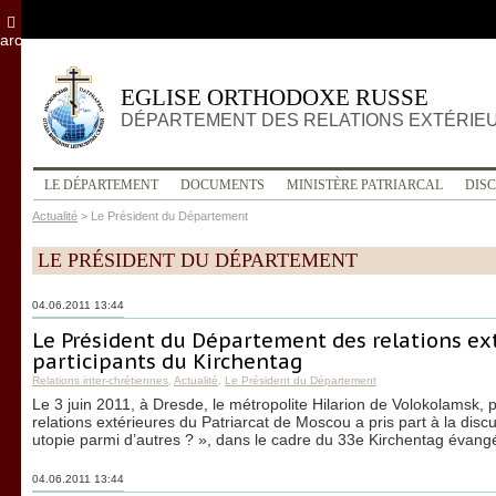
archives
EGLISE ORTHODOXE RUSSE
DÉPARTEMENT DES RELATIONS EXTÉRIE
LE DÉPARTEMENT
DOCUMENTS
MINISTÈRE PATRIARCAL
DIS
Actualité
>
Le Président du Département
LE PRÉSIDENT DU DÉPARTEMENT
04.06.2011 13:44
Le Président du Département des relations ex
participants du Kirchentag
Relations inter-chrétiennes
,
Actualité
,
Le Président du Département
Le 3 juin 2011, à Dresde, le métropolite Hilarion de Volokolamsk,
relations extérieures du Patriarcat de Moscou a pris part à la dis
utopie parmi d’autres ? », dans le cadre du 33e Kirchentag évang
04.06.2011 13:44