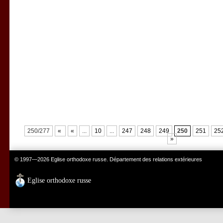
250/277
«
«
...
10
...
247
248
249
250
251
25
»
© 1997—2026 Eglise orthodoxe russe. Département des relations extérieures
Eglise orthodoxe russe