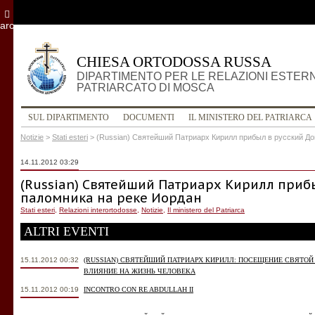
archivio
CHIESA ORTODOSSA RUSSA
DIPARTIMENTO PER LE RELAZIONI ESTER
PATRIARCATO DI MOSCA
SUL DIPARTIMENTO
DOCUMENTI
IL MINISTERO DEL PATRIARCA
Notizie
>
Stati esteri
>
(Russian) Святейший Патриарх Кирилл прибыл в русский До
14.11.2012 03:29
(Russian) Святейший Патриарх Кирилл приб
паломника на реке Иордан
Stati esteri
,
Relazioni interortodosse
,
Notizie
,
Il ministero del Patriarca
ALTRI EVENTI
15.11.2012 00:32
(RUSSIAN) СВЯТЕЙШИЙ ПАТРИАРХ КИРИЛЛ: ПОСЕЩЕНИЕ СВЯТО
ВЛИЯНИЕ НА ЖИЗНЬ ЧЕЛОВЕКА
15.11.2012 00:19
INCONTRO CON RE ABDULLAH II