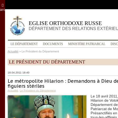
archives
EGLISE ORTHODOXE RUSSE
DÉPARTEMENT DES RELATIONS EXTÉRIE
LE DÉPARTEMENT
DOCUMENTS
MINISTÈRE PATRIARCAL
DIS
Actualité
>
Le Président du Département
LE PRÉSIDENT DU DÉPARTEMENT
18.04.2011 18:40
Le métropolite Hilarion : Demandons à Dieu d
figuiers stériles
Actualité
,
Le Président du Département
Le 18 avril 2011,
Hilarion de Volo
Département des
Patriarcat de Mo
Présanctifiés en
tous-les-afflig