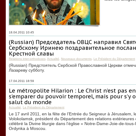
18.04.2011 10:45
(Russian) Председатель ОВЦС направил Свя
Сербскому Иринею поздравительное послан
Крестной славы
Relations inter-orthodoxes
,
Actualité
,
Nouveaux documents
,
Le Président du Département
(Russian) Предстоятель Сербской Православной Церкви отмеч
Лазареву субботу.
17.04.2011 18:59
Le métropolite Hilarion : Le Christ n’est pas e
s’emparer du pouvoir temporel, mais pour s’y of
salut du monde
Actualité
,
Le Président du Département
Le 17 avril 2011, en la fête de l’Entrée du Seigneur à Jérusalem, l
Volokolamsk, président du Département des relations extérieures
célébré la Divine liturgie dans l’église « Notre-Dame-Joie-de-tous-l
Ordynka à Moscou.