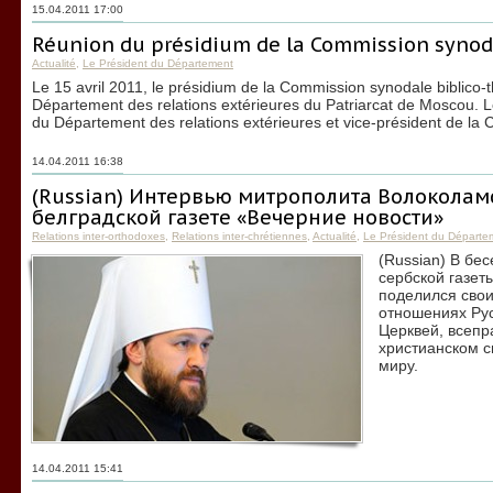
15.04.2011 17:00
Réunion du présidium de la Commission synod
Actualité
,
Le Président du Département
Le 15 avril 2011, le présidium de la Commission synodale biblico-t
Département des relations extérieures du Patriarcat de Moscou. Le
du Département des relations extérieures et vice-président de la 
14.04.2011 16:38
(Russian) Интервью митрополита Волоколам
белградской газете «Вечерние новости»
Relations inter-orthodoxes
,
Relations inter-chrétiennes
,
Actualité
,
Le Président du Départe
(Russian) В бе
сербской газе
поделился сво
отношениях Ру
Церквей, всепр
христианском 
миру.
14.04.2011 15:41