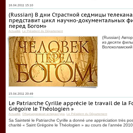
16.04.2011 15:10
(Russian) В дни Страстной седмицы телекана
представит цикл научно-документальных ф
перед Богом»
Actualité
,
Le Président du Département
(Russian) Авто
из десяти филь
Волоколамский
15.04.2011 20:49
Le Patriarche Cyrille apprécie le travail de la 
Grégoire le Théologien »
Actualité
,
Общецерковная аспирантура
,
Le Président du Département
Sa Sainteté le Patriarche Cyrille a donné une appréciation très pos
charité « Saint Grégoire le Théologien » au cours de l’année 2010