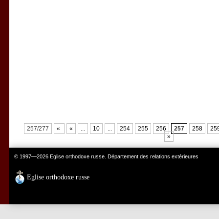
257/277
«
«
...
10
...
254
255
256
257
258
25
»
© 1997—2026 Eglise orthodoxe russe. Département des relations extérieures
Eglise orthodoxe russe