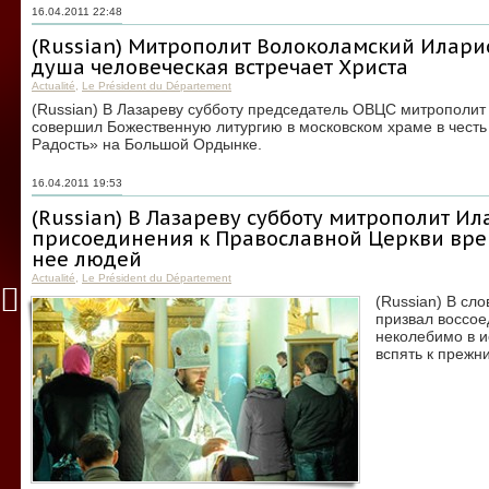
16.04.2011 22:48
(Russian) Митрополит Волоколамский Илари
душа человеческая встречает Христа
Actualité
,
Le Président du Département
(Russian) В Лазареву субботу председатель ОВЦС митрополи
совершил Божественную литургию в московском храме в честь
Радость» на Большой Ордынке.
16.04.2011 19:53
(Russian) В Лазареву субботу митрополит И
присоединения к Православной Церкви вре
нее людей
Actualité
,
Le Président du Département
(Russian) В сл
призвал воссое
неколебимо в и
вспять к прежн