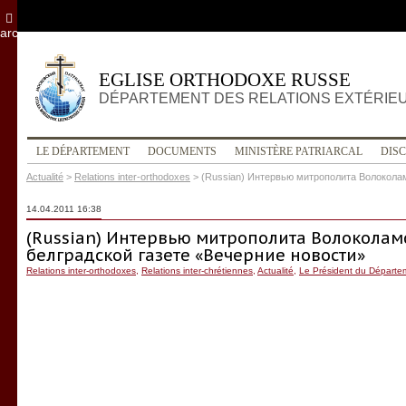
archives
EGLISE ORTHODOXE RUSSE
DÉPARTEMENT DES RELATIONS EXTÉRIE
LE DÉPARTEMENT
DOCUMENTS
MINISTÈRE PATRIARCAL
DIS
Actualité
>
Relations inter-orthodoxes
>
(Russian) Интервью митрополита Волоколам
14.04.2011 16:38
(Russian) Интервью митрополита Волоколам
белградской газете «Вечерние новости»
Relations inter-orthodoxes
,
Relations inter-chrétiennes
,
Actualité
,
Le Président du Départe