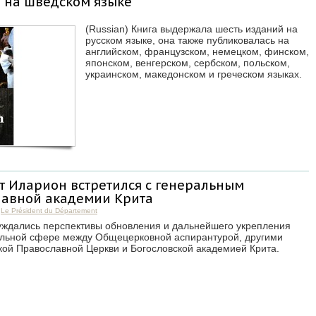
 на шведском языке
(Russian) Книга выдержала шесть изданий на
русском языке, она также публиковалась на
английском, французском, немецком, финском,
японском, венгерском, сербском, польском,
украинском, македонском и греческом языках.
т Иларион встретился с генеральным
лавной академии Крита
,
Le Président du Département
суждались перспективы обновления и дальнейшего укрепления
ельной сфере между Общецерковной аспирантурой, другими
ой Православной Церкви и Богословской академией Крита.