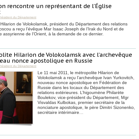
on rencontre un représentant de l’Église
t
Président du Département
 Hilarion de Volokolamsk, président du Département des relations
oscou a reçu l’évêque Mar Isaac Joseph de l’Irak du Nord et de
se assyrienne de l’Orient, à la demande de ce dernier.
lite Hilarion de Volokolamsk avec l’archevêque
veau nonce apostolique en Russie
Président du Département
Le 11 mai 2011, le métropolite Hilarion de
Volokolamsk a reçu l’archevêque Ivan Yurkovitch,
nouveau nonce apostolique en Fédération de
Russie dans les locaux du Département des
relations extérieures. L’higoumène Philarète
Boulekov, vice-président du Département, Mgr
Visvaldas Kulbokas, premier secrétaire de la
nonciature apostolique, le père Dimitri Sizonenko,
secrétaire intérimaire…