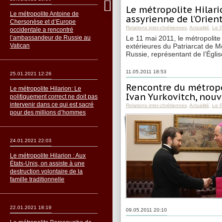
Le métropolite Hilari
Le métropolite Antoine de
assyrienne de l’Orien
Chersonèse et d’Europe
Relations inter-chrétiennes
,
Actualité
,
Le 
occidentale a rencontré
l’ambassandeur de Russie au
Le 11 mai 2011, le métropolite
Vatican
extérieures du Patriarcat de M
Russie, représentant de l’Égli
11.05.2011 18:53
25.01.2021 12:26
Rencontre du métropo
Le métropolite Hilarion: Le
Ivan Yurkovitch, nou
politiquement correct ne doit pas
intervenir dans ce qui est sacré
Relations inter-chrétiennes
,
Actualité
,
Le 
pour des millions d’hommes
24.01.2021 22:03
Le métropolite Hilarion : Aux
États-Unis, on assiste à une
destruction volontaire de la
famille traditionnelle
22.01.2021 18:19
09.05.2011 20:10