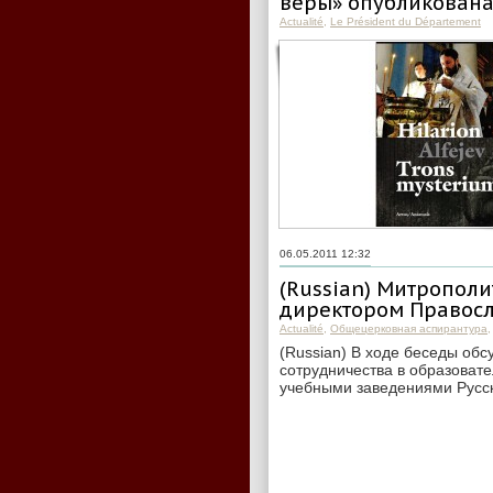
веры» опубликована
Actualité
,
Le Président du Département
06.05.2011 12:32
(Russian) Митрополи
директором Правос
Actualité
,
Общецерковная аспирантура
(Russian) В ходе беседы об
сотрудничества в образоват
учебными заведениями Русск