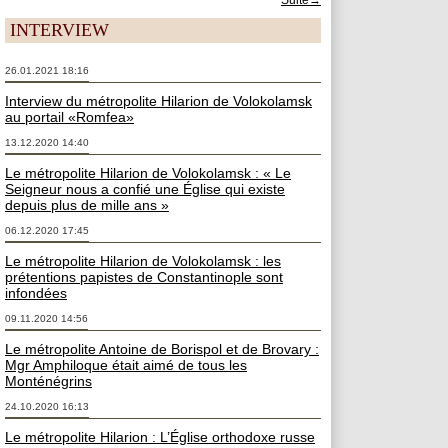
Suite→
INTERVIEW
26.01.2021 18:16
Interview du métropolite Hilarion de Volokolamsk
au portail «Romfea»
13.12.2020 14:40
Le métropolite Hilarion de Volokolamsk : « Le
Seigneur nous a confié une Église qui existe
depuis plus de mille ans »
06.12.2020 17:45
Le métropolite Hilarion de Volokolamsk : les
prétentions papistes de Constantinople sont
infondées
09.11.2020 14:56
Le métropolite Antoine de Borispol et de Brovary :
Mgr Amphiloque était aimé de tous les
Monténégrins
24.10.2020 16:13
Le métropolite Hilarion : L’Église orthodoxe russe