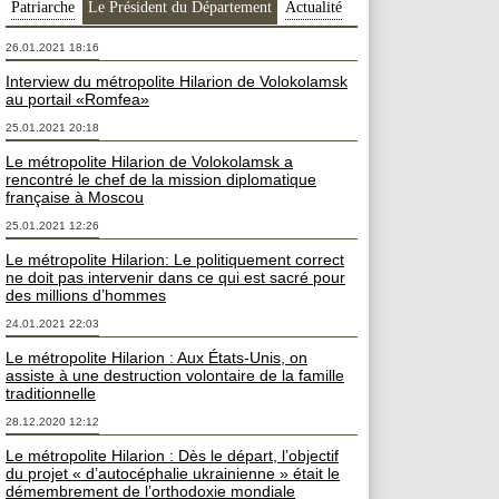
Patriarche
Le Président du Département
Actualité
26.01.2021 18:16
Interview du métropolite Hilarion de Volokolamsk
au portail «Romfea»
25.01.2021 20:18
Le métropolite Hilarion de Volokolamsk a
rencontré le chef de la mission diplomatique
française à Moscou
25.01.2021 12:26
Le métropolite Hilarion: Le politiquement correct
ne doit pas intervenir dans ce qui est sacré pour
des millions d’hommes
24.01.2021 22:03
Le métropolite Hilarion : Aux États-Unis, on
assiste à une destruction volontaire de la famille
traditionnelle
28.12.2020 12:12
Le métropolite Hilarion : Dès le départ, l’objectif
du projet « d’autocéphalie ukrainienne » était le
démembrement de l’orthodoxie mondiale