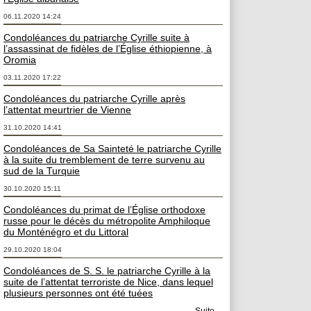
06.11.2020 14:24
Condoléances du patriarche Cyrille suite à
l’assassinat de fidèles de l’Église éthiopienne, à
Oromia
03.11.2020 17:22
Condoléances du patriarche Cyrille après
l’attentat meurtrier de Vienne
31.10.2020 14:41
Condoléances de Sa Sainteté le patriarche Cyrille
à la suite du tremblement de terre survenu au
sud de la Turquie
30.10.2020 15:11
Condoléances du primat de l’Église orthodoxe
russe pour le décès du métropolite Amphiloque
du Monténégro et du Littoral
29.10.2020 18:04
Condoléances de S. S. le patriarche Cyrille à la
suite de l’attentat terroriste de Nice, dans lequel
plusieurs personnes ont été tuées