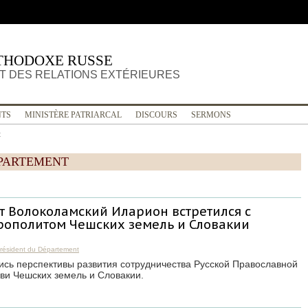
THODOXE RUSSE
 DES RELATIONS EXTÉRIEURES
TS
MINISTÈRE PATRIARCAL
DISCOURS
SERMONS
t
ÉPARTEMENT
т Волоколамский Иларион встретился с
ополитом Чешских земель и Словакии
résident du Département
лись перспективы развития сотрудничества Русской Православной
ви Чешских земель и Словакии.