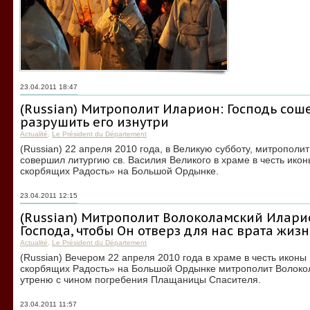
23.04.2011 18:47
(Russian) Митрополит Иларион: Господь соше
разрушить его изнутри
Actualité
,
Le Président du Département
(Russian) 22 апреля 2010 года, в Великую субботу, митропол
совершил литургию св. Василия Великого в храме в честь ико
скорбящих Радость» на Большой Ордынке.
23.04.2011 12:15
(Russian) Митрополит Волоколамский Илари
Господа, чтобы Он отверз для нас врата жиз
Actualité
,
Le Président du Département
(Russian) Вечером 22 апреля 2010 года в храме в честь икон
скорбящих Радость» на Большой Ордынке митрополит Волок
утреню с чином погребения Плащаницы Спасителя.
23.04.2011 11:57