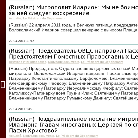
(Russian) Митрополит Иларион: Мы не боимся
за ней следует воскресение
Actualité
,
Le Président du Département
(Russian) 22 апреля 2011 года, в Великую пятницу, председа
Волоколамский Иларион совершил вечерню с выносом Плаща
22.04.2011 17:46
(Russian) Председатель ОВЦС направил Пас
Предстоятелям Поместных Православных Ц
Relations inter-orthodoxes
,
Nouveaux documents
,
Le Président du Département
(Russian) Председатель Отдела внешних церковных связей Мо
митрополит Волоколамский Иларион направил Пасхальные пр
Патриарху Константинопольскому Варфоломею; Блаженнейше
Александрийскому Феодору; Блаженнейшему Патриарху Антио
Блаженнейшему Патриарху Иерусалимскому Феофилу; Святе
Католикосу-Патриарху всея Грузии Илии; Святейшему Патриа
Блаженнейшему Патриарху Румынскому Даниилу; Святейшему
22.04.2011 13:29
(Russian) Поздравительное послание митро
Илариона Главам инославных Церквей по с
Пасхи Христовой
Actualité
,
Nouveaux documents
,
Le Président du Département