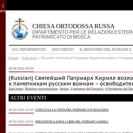
archivio
CHIESA ORTODOSSA RUSSA
DIPARTIMENTO PER LE RELAZIONI ESTER
PATRIARCATO DI MOSCA
SUL DIPARTIMENTO
DOCUMENTI
IL MINISTERO DEL PATRIARCA
Notizie
>
Stati esteri
>
(Russian) Святейший Патриарх Кирилл возложил в Пловдив
29.04.2012 16:55
(Russian) Святейший Патриарх Кирилл возл
к памятникам русским воинам – освободите
Stati esteri
,
Relazioni interortodosse
,
Notizie
,
Il ministero del Patriarca
,
Il Presidente del Di
ALTRI EVENTI
30.04.2012 13:32
CONCLUSA LA VISITA DEL PATRIARCA IN BULGARIA
30.04.2012 13:31
PRESENTATI A SOFIA I LIBRI DEL PATRIARCA KIRILL