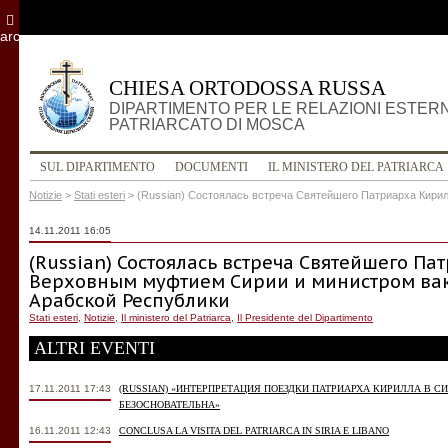
archivio
CHIESA ORTODOSSA RUSSA
DIPARTIMENTO PER LE RELAZIONI ESTER
PATRIARCATO DI MOSCA
SUL DIPARTIMENTO
DOCUMENTI
IL MINISTERO DEL PATRIARCA
Notizie
>
Stati esteri
>
(Russian) Состоялась встреча Святейшего Патриарха Кир
14.11.2011 16:05
(Russian) Состоялась встреча Святейшего Па
Верховным муфтием Сирии и министром ва
Арабской Республики
Stati esteri
,
Notizie
,
Il ministero del Patriarca
,
Il Presidente del Dipartimento
ALTRI EVENTI
17.11.2011 17:43
(RUSSIAN) «ИНТЕРПРЕТАЦИЯ ПОЕЗДКИ ПАТРИАРХА КИРИЛЛА В 
БЕЗОСНОВАТЕЛЬНА»
16.11.2011 12:43
CONCLUSA LA VISITA DEL PATRIARCA IN SIRIA E LIBANO