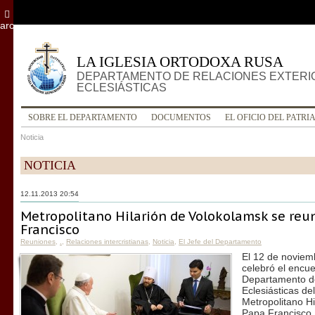
archivo
LA IGLESIA ORTODOXA RUSA
DEPARTAMENTO DE RELACIONES EXTERI
ECLESIÁSTICAS
SOBRE EL DEPARTAMENTO
DOCUMENTOS
EL OFICIO DEL PATRI
Noticia
NOTICIA
12.11.2013 20:54
Metropolitano Hilarión de Volokolamsk se reun
Francisco
Reuniones
,
.
,
Relaciones intercristianas
,
Noticia
,
El Jefe del Departamento
El 12 de noviem
celebró el encue
Departamento de
Eclesiásticas de
Metropolitano Hi
Papa Francisco.