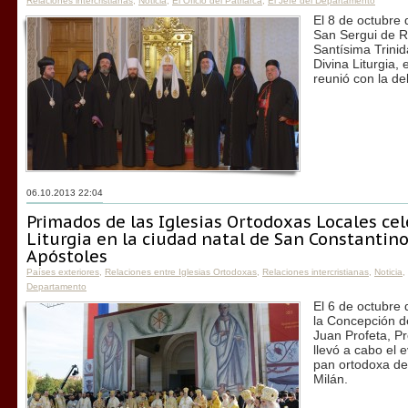
Relaciones intercristianas
,
Noticia
,
El Oficio del Patriarca
,
El Jefe del Departamento
El 8 de octubre
San Sergui de R
Santísima Trini
Divina Liturgia, 
reunió con la del
06.10.2013 22:04
Primados de las Iglesias Ortodoxas Locales cel
Liturgia en la ciudad natal de San Constantino
Apóstoles
Países exteriores
,
Relaciones entre Iglesias Ortodoxas
,
Relaciones intercristianas
,
Noticia
,
Departamento
El 6 de octubre
la Concepción d
Juan Profeta, Pr
llevó a cabo el 
pan ortodoxa del
Milán.