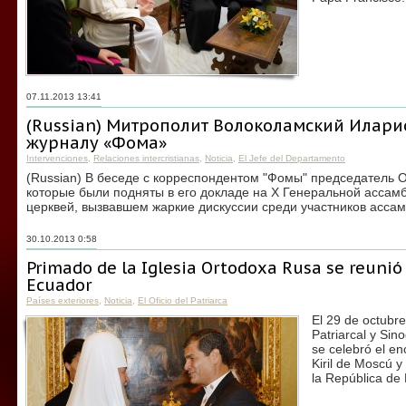
07.11.2013 13:41
(Russian) Митрополит Волоколамский Илари
журналу «Фома»
Intervenciones
,
Relaciones intercristianas
,
Noticia
,
El Jefe del Departamento
(Russian) В беседе с корреспондентом "Фомы" председатель 
которые были подняты в его докладе на X Генеральной ассам
церквей, вызвавшем жаркие дискуссии среди участников ассам
30.10.2013 0:58
Primado de la Iglesia Ortodoxa Rusa se reunió
Ecuador
Países exteriores
,
Noticia
,
El Oficio del Patriarca
El 29 de octubre
Patriarcal y Sin
se celebró el en
Kiril de Moscú y
la República de 