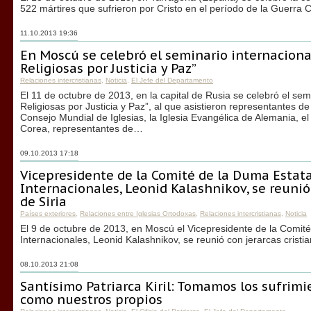
522 mártires que sufrieron por Cristo en el período de la Guerra 
11.10.2013 19:36
En Moscú se celebró el seminario internacion
Religiosas por Justicia y Paz”
Relaciones intercristianas
,
Noticia
,
El Jefe del Departamento
El 11 de octubre de 2013, en la capital de Rusia se celebró el s
Religiosas por Justicia y Paz”, al que asistieron representantes de
Consejo Mundial de Iglesias, la Iglesia Evangélica de Alemania, e
Corea, representantes de…
09.10.2013 17:18
Vicepresidente de la Comité de la Duma Estat
Internacionales, Leonid Kalashnikov, se reunió 
de Siria
Países exteriores
,
Relaciones entre Iglesias Ortodoxas
,
Relaciones intercristianas
,
Noticia
El 9 de octubre de 2013, en Moscú el Vicepresidente de la Comit
Internacionales, Leonid Kalashnikov, se reunió con jerarcas cristia
08.10.2013 21:08
Santísimo Patriarca Kiril: Tomamos los sufrimi
como nuestros propios