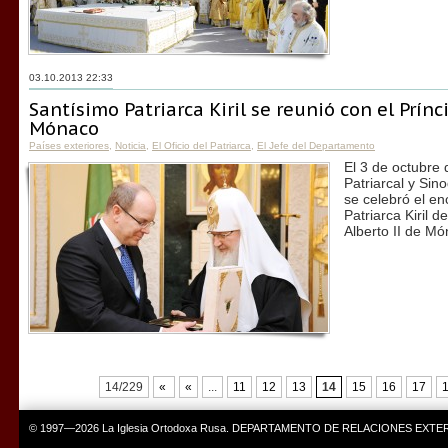
03.10.2013 22:33
Santísimo Patriarca Kiril se reunió con el Prínc
Mónaco
Países exteriores
,
Noticia
,
El Oficio del Patriarca
,
El Jefe del Departamento
El 3 de octubre 
Patriarcal y Sin
se celebró el en
Patriarca Kiril 
Alberto II de Mó
14/229
«
«
...
11
12
13
14
15
16
17
© 1997—2026 La Iglesia Ortodoxa Rusa. DEPARTAMENTO DE RELACIONES EXT