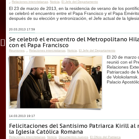
.
,
Relaciones intercristianas
,
Noticia
,
El Jefe del Departamento
El 23 de marzo de 2013, en la residencia de verano de los pontíf
se celebró el encuentro entre el Papa Francisco y el Papa Emérit
después de su elección y entronización, el Jefe actual de la Igl
20.03.2013 17:59
Se celebró el encuentro del Metropolitano Hil
con el Papa Francisco
Reuniones
,
.
,
Relaciones intercristianas
,
Noticia
,
El Jefe del Departamento
El 20 de marzo 
reunió con el P
Relaciones Exter
Patriarcado de M
de Volokolamsk. 
Palacio Apostóli
14.03.2013 19:17
Felicitaciones del Santísimo Patriarca Kirill al
la Iglesia Católica Romana
Relaciones intercristianas
,
Noticia
,
Documentos nuevos
,
El Oficio del Patriarca