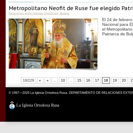
Metropolitano Neofit de Ruse fue elegido Patr
Relaciones entre Iglesias Ortodoxas
,
Noticia
El 24 de febrero
Nacional para El
el Metropolitano
Patriarca de Bul
18/229
«
«
...
10
...
15
16
17
18
19
20
2
© 1997—2026 La Iglesia Ortodoxa Rusa. DEPARTAMENTO DE RELACIONES EXT
La Iglesia Ortodoxa Rusa