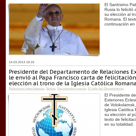
El Santísimo Pat
Rusia lo felicit
su elección al tr
Romana. El texto
continuación en 
14.03.2013 19:16
Presidente del Departamento de Relaciones Ext
le envió al Papa Francisco carta de felicitació
elección al trono de la Iglesia Católica Roman
Relaciones intercristianas
,
Noticia
,
Documentos nuevos
,
El Jefe del Departamento
El Presidente d
Exteriores Eclesi
de Volokolamsk, 
Iglesia Católica
su elección al p
texto de felicit
en su totalidad.