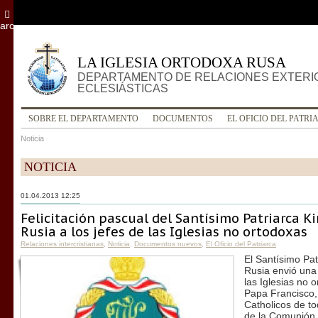
archivo
LA IGLESIA ORTODOXA RUSA
DEPARTAMENTO DE RELACIONES EXTERI
ECLESIÁSTICAS
SOBRE EL DEPARTAMENTO
DOCUMENTOS
EL OFICIO DEL PATRI
Noticia
NOTICIA
01.04.2013 12:25
Felicitación pascual del Santísimo Patriarca Ki
Rusia a los jefes de las Iglesias no ortodoxas
Relaciones intercristianas
,
Noticia
,
Documentos nuevos
,
El Oficio del Patriarca
El Santísimo Pat
Rusia envió una 
las Iglesias no 
Papa Francisco,
Catholicos de to
de la Comunión 