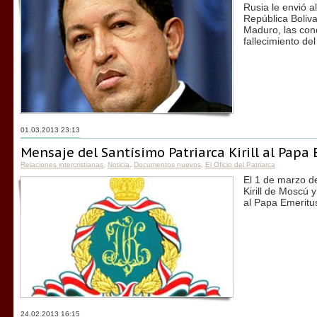
Rusia le envió a
República Boliv
Maduro, las con
fallecimiento d
01.03.2013 23:13
Mensaje del Santísimo Patriarca Kirill al Papa
Relaciones intercristianas
,
Noticia
,
Documentos nuevos
,
El Oficio del Patriarca
El 1 de marzo de
Kirill de Moscú 
al Papa Emeritu
24.02.2013 16:15