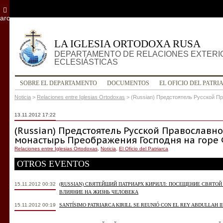
archivo
LA IGLESIA ORTODOXA RUSA
DEPARTAMENTO DE RELACIONES EXTERI
ECLESIÁSTICAS
SOBRE EL DEPARTAMENTO
DOCUMENTOS
EL OFICIO DEL PATRI
Noticia
>
Relaciones entre Iglesias Ortodoxas
>
(Russian) Предстоятель Русской П
13.11.2012 17:22
(Russian) Предстоятель Русской Православн
монастырь Преображения Господня на горе
Relaciones entre Iglesias Ortodoxas
,
Noticia
,
El Oficio del Patriarca
OTROS EVENTOS
15.11.2012 00:32
(RUSSIAN) СВЯТЕЙШИЙ ПАТРИАРХ КИРИЛЛ: ПОСЕЩЕНИЕ СВЯТО
ВЛИЯНИЕ НА ЖИЗНЬ ЧЕЛОВЕКА
15.11.2012 00:19
SANTÍSIMO PATRIARCA KIRILL SE REUNIÓ CON EL REY ABDULLAH II