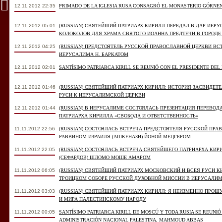
12.11.2012 22:35
PRIMADO DE LA IGLESIA RUSA CONSAGRÓ EL MONASTERIO GÓRNEN
12.11.2012 05:01
(RUSSIAN) СВЯТЕЙШИЙ ПАТРИАРХ КИРИЛЛ ПЕРЕДАЛ В ДАР ИЕ
КОЛОКОЛОВ ДЛЯ ХРАМА СВЯТОГО ИОАННА ПРЕДТЕЧИ В ГОРОДЕ
12.11.2012 04:25
(RUSSIAN) ПРЕДСТОЯТЕЛЬ РУССКОЙ ПРАВОСЛАВНОЙ ЦЕРКВИ В
ИЕРУСАЛИМА Н. БАРКАТОМ
12.11.2012 02:01
SANTÍSIMO PATRIARCA KIRILL SE REUNIÓ CON EL PRESIDENTE DEL
12.11.2012 01:46
(RUSSIAN) СВЯТЕЙШИЙ ПАТРИАРХ КИРИЛЛ: ИСТОРИЯ ЗАСВИДЕ
РУСИ К ИЕРУСАЛИМСКОЙ ЦЕРКВИ
12.11.2012 01:44
(RUSSIAN) В ИЕРУСАЛИМЕ СОСТОЯЛАСЬ ПРЕЗЕНТАЦИЯ ПЕРЕВОД
ПАТРИАРХА КИРИЛЛА «СВОБОДА И ОТВЕТСТВЕННОСТЬ»
11.11.2012 22:56
(RUSSIAN) СОСТОЯЛАСЬ ВСТРЕЧА ПРЕДСТОЯТЕЛЯ РУССКОЙ ПР
РАВВИНОМ ИЗРАИЛЯ (АШКЕНАЗИ) ЙОНОЙ МЕЦГЕРОМ
11.11.2012 22:05
(RUSSIAN) СОСТОЯЛАСЬ ВСТРЕЧА СВЯТЕЙШЕГО ПАТРИАРХА КИ
(СЕФАРДОВ) ШЛОМО МОШЕ АМАРОМ
11.11.2012 06:05
(RUSSIAN) СВЯТЕЙШИЙ ПАТРИАРХ МОСКОВСКИЙ И ВСЕЯ РУСИ К
ТРОИЦКОМ СОБОРЕ РУССКОЙ ДУХОВНОЙ МИССИИ В ИЕРУСАЛИ
11.11.2012 03:03
(RUSSIAN) СВЯТЕЙШИЙ ПАТРИАРХ КИРИЛЛ: Я НЕИЗМЕННО ПРО
И МИРА ПАЛЕСТИНСКОМУ НАРОДУ
11.11.2012 00:05
SANTÍSIMO PATRIARCA KIRILL DE MOSCÚ Y TODA RUSIA SE REUNIÓ
ADMINISTRACIÓN NACIONAL PALESTINA, MAHMOUD ABBAS