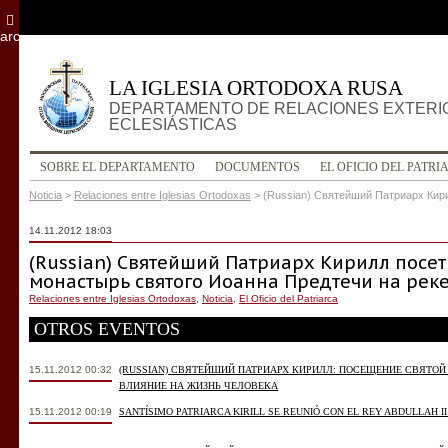
archivo
LA IGLESIA ORTODOXA RUSA
DEPARTAMENTO DE RELACIONES EXTERI
ECLESIÁSTICAS
SOBRE EL DEPARTAMENTO
DOCUMENTOS
EL OFICIO DEL PATRI
Noticia
>
Relaciones entre Iglesias Ortodoxas
>
(Russian) Святейший Патриарх Кир
14.11.2012 18:03
(Russian) Святейший Патриарх Кирилл посет
монастырь святого Иоанна Предтечи на рек
Relaciones entre Iglesias Ortodoxas
,
Noticia
,
El Oficio del Patriarca
OTROS EVENTOS
15.11.2012 00:32
(RUSSIAN) СВЯТЕЙШИЙ ПАТРИАРХ КИРИЛЛ: ПОСЕЩЕНИЕ СВЯТО
ВЛИЯНИЕ НА ЖИЗНЬ ЧЕЛОВЕКА
15.11.2012 00:19
SANTÍSIMO PATRIARCA KIRILL SE REUNIÓ CON EL REY ABDULLAH II