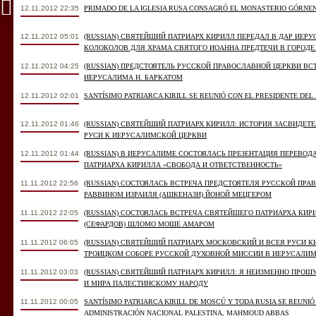
12.11.2012 22:35
PRIMADO DE LA IGLESIA RUSA CONSAGRÓ EL MONASTERIO GÓRNEN
12.11.2012 05:01
(RUSSIAN) СВЯТЕЙШИЙ ПАТРИАРХ КИРИЛЛ ПЕРЕДАЛ В ДАР ИЕ
КОЛОКОЛОВ ДЛЯ ХРАМА СВЯТОГО ИОАННА ПРЕДТЕЧИ В ГОРОДЕ
12.11.2012 04:25
(RUSSIAN) ПРЕДСТОЯТЕЛЬ РУССКОЙ ПРАВОСЛАВНОЙ ЦЕРКВИ В
ИЕРУСАЛИМА Н. БАРКАТОМ
12.11.2012 02:01
SANTÍSIMO PATRIARCA KIRILL SE REUNIÓ CON EL PRESIDENTE DEL
12.11.2012 01:46
(RUSSIAN) СВЯТЕЙШИЙ ПАТРИАРХ КИРИЛЛ: ИСТОРИЯ ЗАСВИДЕ
РУСИ К ИЕРУСАЛИМСКОЙ ЦЕРКВИ
12.11.2012 01:44
(RUSSIAN) В ИЕРУСАЛИМЕ СОСТОЯЛАСЬ ПРЕЗЕНТАЦИЯ ПЕРЕВОД
ПАТРИАРХА КИРИЛЛА «СВОБОДА И ОТВЕТСТВЕННОСТЬ»
11.11.2012 22:56
(RUSSIAN) СОСТОЯЛАСЬ ВСТРЕЧА ПРЕДСТОЯТЕЛЯ РУССКОЙ ПР
РАВВИНОМ ИЗРАИЛЯ (АШКЕНАЗИ) ЙОНОЙ МЕЦГЕРОМ
11.11.2012 22:05
(RUSSIAN) СОСТОЯЛАСЬ ВСТРЕЧА СВЯТЕЙШЕГО ПАТРИАРХА КИ
(СЕФАРДОВ) ШЛОМО МОШЕ АМАРОМ
11.11.2012 06:05
(RUSSIAN) СВЯТЕЙШИЙ ПАТРИАРХ МОСКОВСКИЙ И ВСЕЯ РУСИ К
ТРОИЦКОМ СОБОРЕ РУССКОЙ ДУХОВНОЙ МИССИИ В ИЕРУСАЛИ
11.11.2012 03:03
(RUSSIAN) СВЯТЕЙШИЙ ПАТРИАРХ КИРИЛЛ: Я НЕИЗМЕННО ПРО
И МИРА ПАЛЕСТИНСКОМУ НАРОДУ
11.11.2012 00:05
SANTÍSIMO PATRIARCA KIRILL DE MOSCÚ Y TODA RUSIA SE REUNIÓ
ADMINISTRACIÓN NACIONAL PALESTINA, MAHMOUD ABBAS