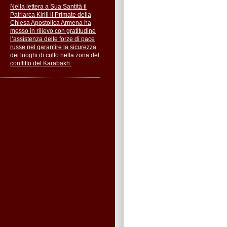
Nella lettera a Sua Santità il
Patriarca Kirill il Primate della
Chiesa Apostolica Armena ha
messo in rilievo con gratitudine
l’assistenza delle forze di pace
russe nel garantire la sicurezza
dei luoghi di culto nella zona del
conflitto del Karabakh.