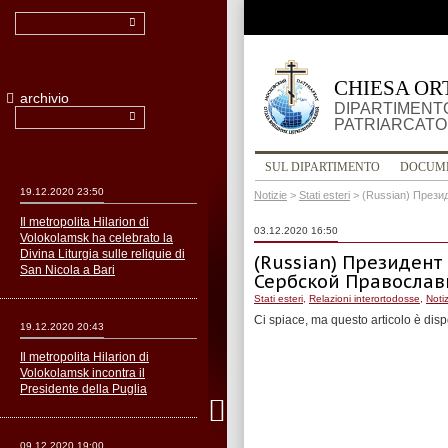
CHIESA OR
archivio
DIPARTIMENTO
PATRIARCATO
SUL DIPARTIMENTO
DOCUM
19.12.2020 23:50
Notizie
>
Stati esteri
>
(Russian) Прези
Il metropolita Hilarion di
03.12.2020 16:50
Volokolamsk ha celebrato la
Divina Liturgia sulle reliquie di
(Russian) Президент
San Nicola a Bari
Сербской Правосла
Stati esteri
,
Relazioni interortodosse
,
Noti
Ci spiace, ma questo articolo è disp
19.12.2020 20:43
Il metropolita Hilarion di
Volokolamsk incontra il
Presidente della Puglia
09.12.2020 19:00