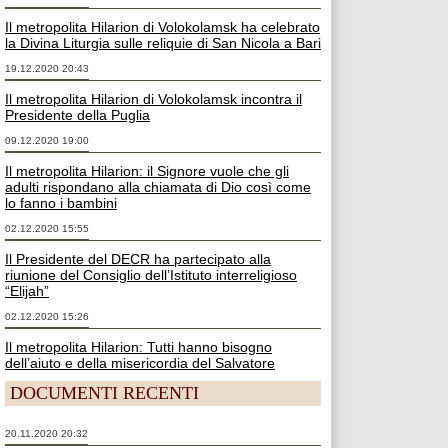
Il metropolita Hilarion di Volokolamsk ha celebrato
la Divina Liturgia sulle reliquie di San Nicola a Bari
19.12.2020 20:43
Il metropolita Hilarion di Volokolamsk incontra il
Presidente della Puglia
09.12.2020 19:00
Il metropolita Hilarion: il Signore vuole che gli
adulti rispondano alla chiamata di Dio così come
lo fanno i bambini
02.12.2020 15:55
Il Presidente del DECR ha partecipato alla
riunione del Consiglio dell’Istituto interreligioso
“Elijah”
02.12.2020 15:26
Il metropolita Hilarion: Tutti hanno bisogno
dell’aiuto e della misericordia del Salvatore
DOCUMENTI RECENTI
20.11.2020 20:32