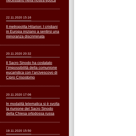
necessario nella nostra epoca
22.11.2020 15:16
Il metropolita Hilarion: I cristiani
in Europa iniziano a sentirsi una
minoranza discriminata
20.11.2020 20:32
Il Sacro Sinodo ha costatato
l’impossibilità della comunione
eucaristica con l’arcivescovo di
Cipro Crisostomo
20.11.2020 17:06
In modalità telematica si è svolta
la riunione del Sacro Sinodo
della Chiesa ortodossa russa
19.11.2020 15:50