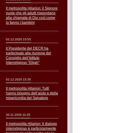
Il metropolita Hilarion: il Signore
vuole che gli adulti rispondano
alla chiamata di Dio così come
lo fanno i bambini
02.12.2020 15:55
Il Presidente del DECR ha
partecipato alla riunione del
Consiglio dell’Istituto
interreligioso “Elijah”
02.12.2020 15:26
Il metropolita Hilarion: Tutti
hanno bisogno dell’aiuto e della
misericordia del Salvatore
30.11.2020 11:25
Il metropolita Hilarion: Il dialogo
interreligioso è particolarmente