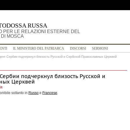
TODOSSA RUSSA
 PER LE RELAZIONI ESTERNE DEL
 DI MOSCA
ENTI
IL MINISTERO DEL PATRIARCA
DISCORSI
SERMONI
дент Сербии подчеркнул близость Русской и Сербской Православных Церквей
 Сербии подчеркнул близость Русской и
вных Церквей
zie
onibile soltanto in
Russo
e
Francese
.