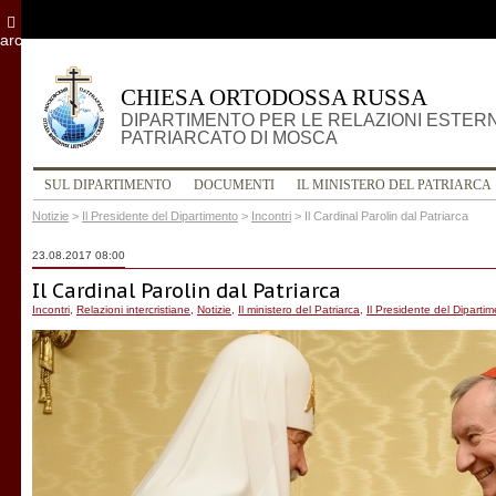
archivio
CHIESA ORTODOSSA RUSSA
DIPARTIMENTO PER LE RELAZIONI ESTER
PATRIARCATO DI MOSCA
SUL DIPARTIMENTO
DOCUMENTI
IL MINISTERO DEL PATRIARCA
Notizie
>
Il Presidente del Dipartimento
>
Incontri
>
Il Cardinal Parolin dal Patriarca
23.08.2017 08:00
Il Cardinal Parolin dal Patriarca
Incontri
,
Relazioni intercristiane
,
Notizie
,
Il ministero del Patriarca
,
Il Presidente del Diparti