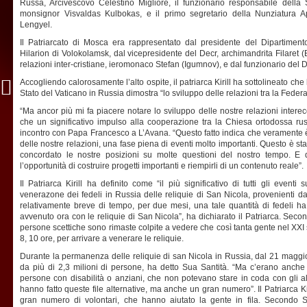
Russa, Arcivescovo Celestino Migliore, il funzionario responsabile della
monsignor Visvaldas Kulbokas, e il primo segretario della Nunziatura A
Lengyel.
Il Patriarcato di Mosca era rappresentato dal presidente del Dipartimento
Hilarion di Volokolamsk, dal vicepresidente del Decr, archimandrita Filaret (
relazioni inter-cristiane, ieromonaco Stefan (Igumnov), e dal funzionario del D
Accogliendo calorosamente l’alto ospite, il patriarca Kirill ha sottolineato che l
Stato del Vaticano in Russia dimostra “lo sviluppo delle relazioni tra la Fede
“Ma ancor più mi fa piacere notare lo sviluppo delle nostre relazioni interec
che un significativo impulso alla cooperazione tra la Chiesa ortodossa r
incontro con Papa Francesco a L’Avana. “Questo fatto indica che veramente è
delle nostre relazioni, una fase piena di eventi molto importanti. Questo è 
concordato le nostre posizioni su molte questioni del nostro tempo. E
l’opportunità di costruire progetti importanti e riempirli di un contenuto reale”.
Il Patriarca Kirill ha definito come “il più significativo di tutti gli eventi
venerazone dei fedeli in Russia delle reliquie di San Nicola, provenienti dal
relativamente breve di tempo, per due mesi, una tale quantità di fedeli h
avvenuto ora con le reliquie di San Nicola”, ha dichiarato il Patriarca. Seco
persone scettiche sono rimaste colpite a vedere che così tanta gente nel XXI s
8, 10 ore, per arrivare a venerare le reliquie.
Durante la permanenza delle reliquie di san Nicola in Russia, dal 21 maggio
da più di 2,3 milioni di persone, ha detto Sua Santità. “Ma c’erano anche le
persone con disabilità o anziani, che non potevano stare in coda con gli a
hanno fatto queste file alternative, ma anche un gran numero”. Il Patriarca Kir
gran numero di volontari, che hanno aiutato la gente in fila. Secondo 