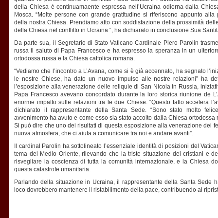
della Chiesa è continuamaente espressa nell’Ucraina odierna dalla Chiesa
Mosca. “Molte persone con grande gratitudine si riferiscono appunto alla
della nostra Chiesa. Prendiamo atto con soddisfazione della prossimità delle
della Chiesa nel conflitto in Ucraina “, ha dichiarato in conclusione Sua Santit
Da parte sua, il Segretario di Stato Vaticano Cardinale Piero Parolin tras
russa il saluto di Papa Francesco e ha espresso la speranza in un ulteriore
ortodossa russa e la Chiesa cattolica romana.
“Vediamo che l’incontro a L’Avana, come si è già accennato, ha segnato l’iniz
le nostre Chiese, ha dato un nuovo impulso alle nostre relazioni” ha det
l’esposizione alla venerazione delle reliquie di San Nicola in Russia, iniziativ
Papa Francesco avevano concordato durante la loro storica riunione de L
enorme impatto sulle relazioni tra le due Chiese. “Questo fatto accelera l’
dichiarato il rappresentante della Santa Sede. “Sono stato molto felic
avvenimento ha avuto e come esso sia stato accolto dalla Chiesa ortodossa ru
Si può dire che uno dei risultati di questa esposizione alla venerazione dei fe
nuova atmosfera, che ci aiuta a comunicare tra noi e andare avanti”.
Il cardinal Parolin ha sottolineato l’essenziale identità di posizioni del Vat
tema del Medio Oriente, rilevando che la triste situazione dei cristiani e d
risvegliare la coscienza di tutta la comunità internazionale, e la Chiesa d
questa catastrofe umanitaria.
Parlando della situazione in Ucraina, il rappresentante della Santa Sede 
loco dovrebbero mantenere il ristabilimento della pace, contribuendo al riprist