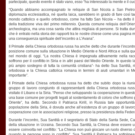
partecipato, questo evento è stato vano, esso “ha interessato la mente e il cuo
“Quando abbiamo accompagnato le reliquie di San Nicola a San Pietrob
diplomazia ecclesiastica, né quella laica, sarebbero in grado di fare così tan
mondo cattolico e quello ortodosso, come ha fatto San Nicola – ha detto il P
della tradizione viva del primo millennio. Questa comune reliquia dell’Orie
archeologica, ma una cosa santa che attira migliaia di persone. Si tratta 
che è entrato nella storia dei rapporti tra le nostre chiese come una pagina 
una conseguenza spirituale dell’incontro a L’Avana”.
Il Primate della Chiesa ortodossa russa ha anche detto che durante l’incont
posizione comune sulla situazione in Medio Oriente e Nord Africa e sulla que
nel mondo di oggi. “La nostra Chiesa è impegnata attivamente nella racco
soffrono per il conflitto in Siria e in altri paesi del Medio Oriente. In questo
più ampio sostegno di tutta la comunità cristiana”- ha detto Sua Santità, r
ortodossa e la Chiesa cattolica romana in termini di aiuti umanitari in 
importante”.
Il Primate della Chiesa ortodossa russa ha detto che subito dopo la riun
gruppo di lavoro congiunto di rappresentanti della Chiesa ortodossa rus
visitato il Libano e la Siria. “Penso che sviluppando la cooperazione in que
una base comune per progetti legati al sostentamento di coloro che soffrono pe
Oriente”, ha detto. Secondo il Patriarca Kirill, in Russia tale opportunit
popolazione della Siria, è dovuta anche all’esistenza di un gruppo di lavoro,
cooperazione con le associazioni religiose, presso la presidenza della Fede
Durante l’incontro, Sua Santità e il segretario di Stato della Santa Sede, 
della situazione in Ucraina. Secondo Sua Santità, la Chiesa deve essere un
essere coinvolta nel conflitto: “La Chiesa non può giocare un ruolo diverso
quando le persone sono in conflitto”. Sua Santità il Patriarca ha sottolin