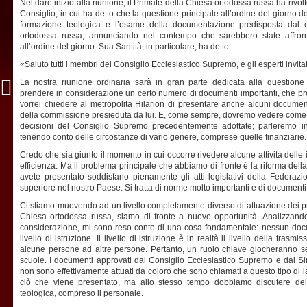
Nel dare inizio alla riunione, il Primate della Chiesa ortodossa russa ha rivol
Consiglio, in cui ha detto che la questione principale all’ordine del giorno d
formazione teologica e l’esame della documentazione predisposta dal co
ortodossa russa, annunciando nel contempo che sarebbero state affront
all’ordine del giorno. Sua Santità, in particolare, ha detto:
«Saluto tutti i membri del Consiglio Ecclesiastico Supremo, e gli esperti invitat
La nostra riunione ordinaria sarà in gran parte dedicata alla question
prendere in considerazione un certo numero di documenti importanti, che pres
vorrei chiedere al metropolita Hilarion di presentare anche alcuni documen
della commissione presieduta da lui. E, come sempre, dovremo vedere come met
decisioni del Consiglio Supremo precedentemente adottate; parleremo 
tenendo conto delle circostanze di vario genere, comprese quelle finanziarie.
Credo che sia giunto il momento in cui occorre rivedere alcune attività delle is
efficienza. Ma il problema principale che abbiamo di fronte è la riforma del
avete presentato soddisfano pienamente gli atti legislativi della Federazio
superiore nel nostro Paese. Si tratta di norme molto importanti e di documenti p
Ci stiamo muovendo ad un livello completamente diverso di attuazione dei p
Chiesa ortodossa russa, siamo di fronte a nuove opportunità. Analizzan
considerazione, mi sono reso conto di una cosa fondamentale: nessun docu
livello di istruzione. Il livello di istruzione è in realtà il livello della tra
alcune persone ad altre persone. Pertanto, un ruolo chiave giocheranno sem
scuole. I documenti approvati dal Consiglio Ecclesiastico Supremo e dal Si
non sono effettivamente attuati da coloro che sono chiamati a questo tipo di l
ciò che viene presentato, ma allo stesso tempo dobbiamo discutere dell
teologica, compreso il personale.