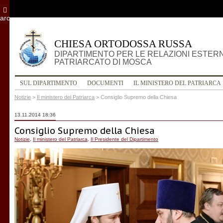
archivio
CHIESA ORTODOSSA RUSSA
DIPARTIMENTO PER LE RELAZIONI ESTER
PATRIARCATO DI MOSCA
SUL DIPARTIMENTO
DOCUMENTI
IL MINISTERO DEL PATRIARCA
Notizie
>
Il ministero del Patriarca
>
Consiglio Supremo della Chiesa
13.11.2014 18:36
Consiglio Supremo della Chiesa
Notizie
,
Il ministero del Patriarca
,
Il Presidente del Dipartimento