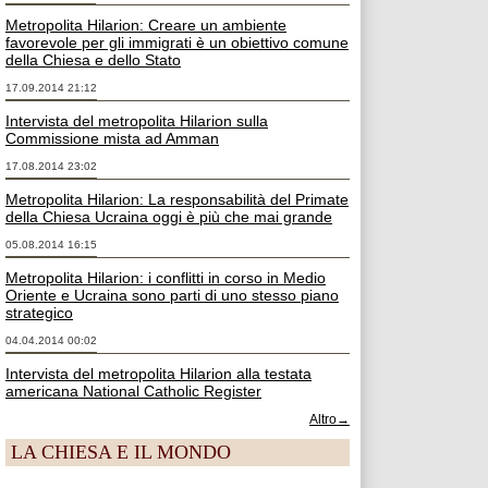
Metropolita Hilarion: Creare un ambiente
favorevole per gli immigrati è un obiettivo comune
della Chiesa e dello Stato
17.09.2014 21:12
Intervista del metropolita Hilarion sulla
Commissione mista ad Amman
17.08.2014 23:02
Metropolita Hilarion: La responsabilità del Primate
della Chiesa Ucraina oggi è più che mai grande
05.08.2014 16:15
Metropolita Hilarion: i conflitti in corso in Medio
Oriente e Ucraina sono parti di uno stesso piano
strategico
04.04.2014 00:02
Intervista del metropolita Hilarion alla testata
americana National Catholic Register
Altro→
LA CHIESA E IL MONDO