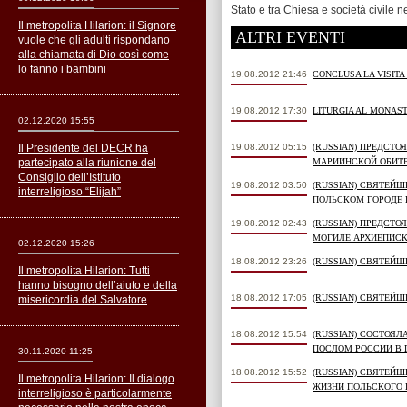
S
tato e tra Chiesa e società civile
ne
Il metropolita Hilarion: il Signore
ALTRI EVENTI
vuole che gli adulti rispondano
alla chiamata di Dio così come
lo fanno i bambini
19.08.2012 21:46
CONCLUSA LA VISITA
19.08.2012 17:30
LITURGIA AL MONAS
02.12.2020 15:55
Il Presidente del DECR ha
19.08.2012 05:15
(RUSSIAN) ПРЕДСТ
partecipato alla riunione del
МАРИИНСКОЙ ОБИТЕ
Consiglio dell’Istituto
19.08.2012 03:50
(RUSSIAN) СВЯТЕЙ
interreligioso “Elijah”
ПОЛЬСКОМ ГОРОДЕ 
19.08.2012 02:43
(RUSSIAN) ПРЕДСТ
МОГИЛЕ АРХИЕПИСК
02.12.2020 15:26
18.08.2012 23:26
(RUSSIAN) СВЯТЕЙ
Il metropolita Hilarion: Tutti
hanno bisogno dell’aiuto e della
18.08.2012 17:05
(RUSSIAN) СВЯТЕЙ
misericordia del Salvatore
18.08.2012 15:54
(RUSSIAN) СОСТОЯ
ПОСЛОМ РОССИИ В 
30.11.2020 11:25
18.08.2012 15:52
(RUSSIAN) СВЯТЕЙ
Il metropolita Hilarion: Il dialogo
ЖИЗНИ ПОЛЬСКОГО 
interreligioso è particolarmente