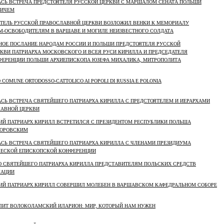
ЛАСЬ ВСТРЕЧА ПРЕДСТОЯТЕЛЯ РУССКОЙ ЦЕРКВИ С МАРШАЛОМ СЕНАТА ПОЛЬШИ
ВИЧЕМ
ОЯТЕЛЬ РУССКОЙ ПРАВОСЛАВНОЙ ЦЕРКВИ ВОЗЛОЖИЛ ВЕНКИ К МЕМОРИАЛУ
-ОСВОБОДИТЕЛЯМ В ВАРШАВЕ И МОГИЛЕ НЕИЗВЕСТНОГО СОЛДАТА
ТНОЕ ПОСЛАНИЕ НАРОДАМ РОССИИ И ПОЛЬШИ ПРЕДСТОЯТЕЛЯ РУССКОЙ
КВИ ПАТРИАРХА МОСКОВСКОГО И ВСЕЯ РУСИ КИРИЛЛА И ПРЕДСЕДАТЕЛЯ
ФЕРЕНЦИИ ПОЛЬШИ АРХИЕПИСКОПА ЮЗЕФА МИХАЛИКА, МИТРОПОЛИТА
COMUNE ORTODOSSO-CATTOLICO AI POPOLI DI RUSSIA E POLONIA
ЛАСЬ ВСТРЕЧА СВЯТЕЙШЕГО ПАТРИАРХА КИРИЛЛА С ПРЕДСТОЯТЕЛЕМ И ИЕРАРХАМИ
ЛАВНОЙ ЦЕРКВИ
ШИЙ ПАТРИАРХ КИРИЛЛ ВСТРЕТИЛСЯ С ПРЕЗИДЕНТОМ РЕСПУБЛИКИ ПОЛЬША
МОРОВСКИМ
ЛАСЬ ВСТРЕЧА СВЯТЕЙШЕГО ПАТРИАРХА КИРИЛЛА С ЧЛЕНАМИ ПРЕЗИДИУМА
ЧЕСКОЙ ЕПИСКОПСКОЙ КОНФЕРЕНЦИИ
ЬЮ СВЯТЕЙШЕГО ПАТРИАРХА КИРИЛЛА ПРЕДСТАВИТЕЛЯМ ПОЛЬСКИХ СРЕДСТВ
МАЦИИ
ШИЙ ПАТРИАРХ КИРИЛЛ СОВЕРШИЛ МОЛЕБЕН В ВАРШАВСКОМ КАФЕДРАЛЬНОМ СОБОРЕ
ОЛИТ ВОЛОКОЛАМСКИЙ ИЛАРИОН: МИР, КОТОРЫЙ НАМ НУЖЕН