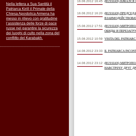
16.08.2012 16:45
(RUSSIAN) НАЧАЛС
Nella lettera a Sua Santità il
Patriarca Kirill il Primate della
Chiesa Apostolica Armena ha
16.08.2012 16:20
(RUSSIAN) ПРЕДСЕ
messo in rilievo con gratitudine
ВЗАИМОДЕЙСТВОВАТ
l’assistenza delle forze di pace
15.08.2012 17:51
(RUSSIAN) МИТРОП
russe nel garantire la sicurezza
ОБИДЫ И ПЕРЕЗАГР
dei luoghi di culto nella zona del
conflitto del Karabakh.
15.08.2012 10:59
VISITA DEL PATRIARC
14.08.2012 23:33
IL PATRIARCA INCON
14.08.2012 23:12
(RUSSIAN) МИТРОП
НАВСТРЕЧУ ДРУГ Д