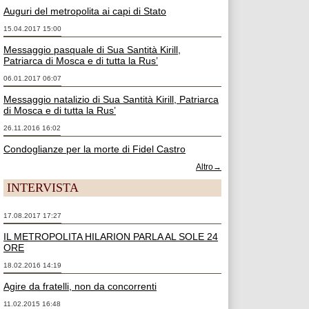
Auguri del metropolita ai capi di Stato
15.04.2017 15:00
Messaggio pasquale di Sua Santità Kirill,
Patriarca di Mosca e di tutta la Rus’
06.01.2017 06:07
Messaggio natalizio di Sua Santità Kirill, Patriarca
di Mosca e di tutta la Rus’
26.11.2016 16:02
Condoglianze per la morte di Fidel Castro
Altro→
INTERVISTA
17.08.2017 17:27
IL METROPOLITA HILARION PARLA AL SOLE 24
ORE
18.02.2016 14:19
Agire da fratelli, non da concorrenti
11.02.2015 16:48