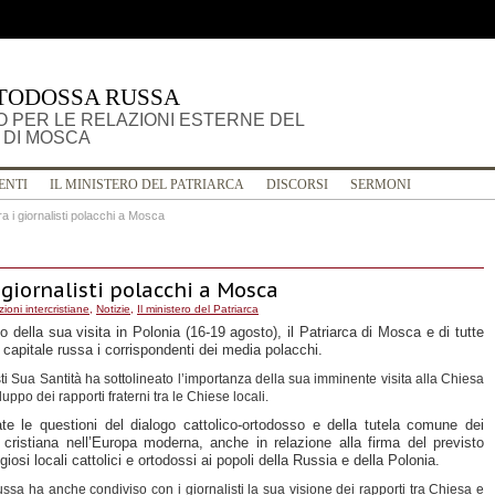
TODOSSA RUSSA
 PER LE RELAZIONI ESTERNE DEL
 DI MOSCA
ENTI
IL MINISTERO DEL PATRIARCA
DISCORSI
SERMONI
ra i giornalisti polacchi a Mosca
i giornalisti polacchi a Mosca
ioni intercristiane
,
Notizie
,
Il ministero del Patriarca
io
della sua visita in Polonia (16-19 agosto)
, il
Patriarca
di Mosca
e di tutte
 capitale russa
i corrispondenti
dei
media polacchi
.
ti
Sua Santità
ha sottolineato
l’importanza della
sua imminente
visita
al
la Chiesa
iluppo
dei rapporti
fraterni
tra le Chiese
locali.
ate
le questioni del
dialogo cattolico-ortodosso
e della tutela comune dei
 cristiana
n
ell’Europa moderna,
anche in
relazione alla firma
del previsto
iosi locali cattolici e ortodossi ai
popoli della Russia
e della Polonia
.
ussa
ha
anche condiviso
con i giornalisti
la sua visione dei rapporti tra Chiesa
e