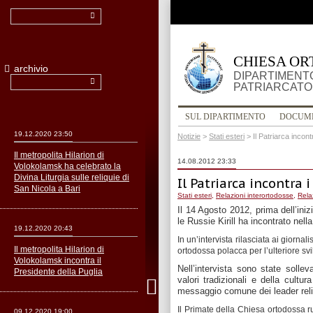
CHIESA OR
archivio
DIPARTIMENTO
PATRIARCATO
SUL DIPARTIMENTO
DOCUM
19.12.2020 23:50
Notizie
>
Stati esteri
>
Il Patriarca incont
Il metropolita Hilarion di
14.08.2012 23:33
Volokolamsk ha celebrato la
Divina Liturgia sulle reliquie di
Il Patriarca incontra 
San Nicola a Bari
Stati esteri
,
Relazioni interortodosse
,
Relaz
Il 14 Agosto 2012
,
prima dell’iniz
le
Russie Kirill
ha incontrato
nella
19.12.2020 20:43
In
un’intervista
rilasciata a
i giornalis
Il metropolita Hilarion di
ortodossa
polacca
per l’ulteriore sv
Volokolamsk incontra il
Nell’intervista sono state sollev
Presidente della Puglia
valori tradizionali
e della cultura
messaggio
comune dei leader relig
Il
Primate
della Chiesa
ortodossa r
09.12.2020 19:00