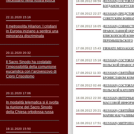
necessario nella nostra epoca
18.08.2012 08:59
(RUSSIAN) СОСТОЯ
БОГДАНОМ БОРУСЕ
17.08.2012 22:27
(RUSSIAN) ПРЕДСТ
22.11.2020 15:16
СОВЕТСКИМ ВОИНАМ
Il metropolita Hilarion: I cristiani
17.08.2012 16:05
(RUSSIAN) СОВМЕС
in Europa iniziano a sentirsi una
ПРАВОСЛАВНОЙ ЦЕР
minoranza discriminata
ЕПИСКОПСКОЙ КОН
ПЕРЕМЫШЛЬСКОГО
17.08.2012 15:43
FIRMATO MESSAGGIO 
20.11.2020 20:32
17.08.2012 15:18
(RUSSIAN) СОСТОЯ
Il Sacro Sinodo ha costatato
ПОЛЬСКОЙ ПРАВОС
l’impossibilità della comunione
eucaristica con l’arcivescovo di
17.08.2012 11:33
(RUSSIAN) СВЯТЕЙ
Cipro Crisostomo
БРОНИСЛАВОМ КО
17.08.2012 02:46
(RUSSIAN) СОСТОЯ
ПОЛЬСКОЙ КАТОЛИ
20.11.2020 17:06
16.08.2012 22:30
(RUSSIAN) ИНТЕРВ
In modalità telematica si è svolta
МАССОВОЙ ИНФОР
la riunione del Sacro Sinodo
16.08.2012 20:21
(RUSSIAN) СВЯТЕЙ
della Chiesa ortodossa russa
МАРИИ МАГДАЛИНЫ
16.08.2012 17:51
(RUSSIAN) МИТРОП
19.11.2020 15:50