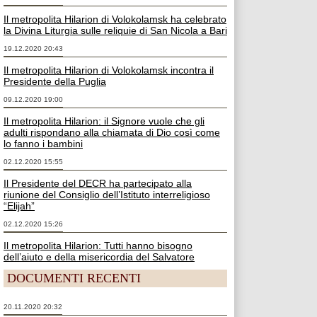
Il metropolita Hilarion di Volokolamsk ha celebrato
la Divina Liturgia sulle reliquie di San Nicola a Bari
19.12.2020 20:43
Il metropolita Hilarion di Volokolamsk incontra il
Presidente della Puglia
09.12.2020 19:00
Il metropolita Hilarion: il Signore vuole che gli
adulti rispondano alla chiamata di Dio così come
lo fanno i bambini
02.12.2020 15:55
Il Presidente del DECR ha partecipato alla
riunione del Consiglio dell’Istituto interreligioso
“Elijah”
02.12.2020 15:26
Il metropolita Hilarion: Tutti hanno bisogno
dell’aiuto e della misericordia del Salvatore
DOCUMENTI RECENTI
20.11.2020 20:32