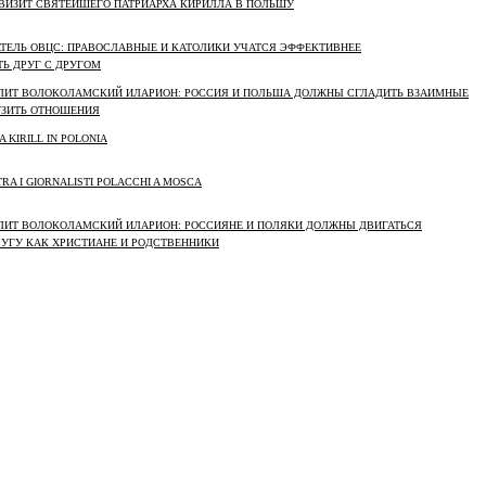
Я ВИЗИТ СВЯТЕЙШЕГО ПАТРИАРХА КИРИЛЛА В ПОЛЬШУ
ДАТЕЛЬ ОВЦС: ПРАВОСЛАВНЫЕ И КАТОЛИКИ УЧАТСЯ ЭФФЕКТИВНЕЕ
Ь ДРУГ С ДРУГОМ
ОЛИТ ВОЛОКОЛАМСКИЙ ИЛАРИОН: РОССИЯ И ПОЛЬША ДОЛЖНЫ СГЛАДИТЬ ВЗАИМНЫЕ
УЗИТЬ ОТНОШЕНИЯ
A KIRILL IN POLONIA
TRA I GIORNALISTI POLACCHI A MOSCA
ОЛИТ ВОЛОКОЛАМСКИЙ ИЛАРИОН: РОССИЯНЕ И ПОЛЯКИ ДОЛЖНЫ ДВИГАТЬСЯ
РУГУ КАК ХРИСТИАНЕ И РОДСТВЕННИКИ