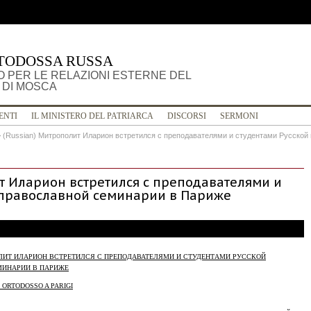
TODOSSA RUSSA
 PER LE RELAZIONI ESTERNE DEL
 DI MOSCA
ENTI
IL MINISTERO DEL PATRIARCA
DISCORSI
SERMONI
>
(Russian) Митрополит Иларион встретился с преподавателями и студентами Русской
т Иларион встретился с преподавателями и
 православной семинарии в Париже
ОЛИТ ИЛАРИОН ВСТРЕТИЛСЯ С ПРЕПОДАВАТЕЛЯМИ И СТУДЕНТАМИ РУССКОЙ
МИНАРИИ В ПАРИЖЕ
 ORTODOSSO A PARIGI