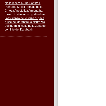
Nella lettera a Sua Santità il
Patriarca Kirill il Primate della
Chiesa Apostolica Armena ha
messo in rilievo con gratitudine
l’assistenza delle forze di pace
russe nel garantire la sicurezza
dei luoghi di culto nella zona del
conflitto del Karabakh.