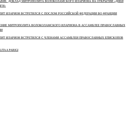
ЛАВИЕ. ДОКЛАД МИТРОПОЛИТА ВОЛОКОЛАМСКОГО ИЛАРИОНА НА ОТКРЫТИИ «ДНЕЙ
ИГИ»
ОЛИТ ИЛАРИОН ВСТРЕТИЛСЯ С ПОСЛОМ РОССИЙСКОЙ ФЕДЕРАЦИИ ВО ФРАНЦИИ
ЛЕНИЕ МИТРОПОЛИТА ВОЛОКОЛАМСКОГО ИЛАРИОНА В АССАМБЛЕЕ ПРАВОСЛАВНЫХ
ИИ
ОЛИТ ИЛАРИОН ВСТРЕТИЛСЯ С ЧЛЕНАМИ АССАМБЛЕИ ПРАВОСЛАВНЫХ ЕПИСКОПОВ
ITA A PARIGI