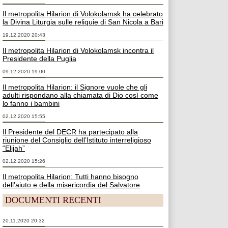
Il metropolita Hilarion di Volokolamsk ha celebrato
la Divina Liturgia sulle reliquie di San Nicola a Bari
19.12.2020 20:43
Il metropolita Hilarion di Volokolamsk incontra il
Presidente della Puglia
09.12.2020 19:00
Il metropolita Hilarion: il Signore vuole che gli
adulti rispondano alla chiamata di Dio così come
lo fanno i bambini
02.12.2020 15:55
Il Presidente del DECR ha partecipato alla
riunione del Consiglio dell’Istituto interreligioso
“Elijah”
02.12.2020 15:26
Il metropolita Hilarion: Tutti hanno bisogno
dell’aiuto e della misericordia del Salvatore
DOCUMENTI RECENTI
20.11.2020 20:32