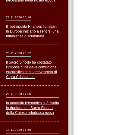
necessario nella nostra epoca
22.11.2020 15:16
Il metropolita Hilarion: I cristiani
in Europa iniziano a sentirsi una
minoranza discriminata
20.11.2020 20:32
Il Sacro Sinodo ha costatato
l’impossibilità della comunione
eucaristica con l’arcivescovo di
Cipro Crisostomo
20.11.2020 17:06
In modalità telematica si è svolta
la riunione del Sacro Sinodo
della Chiesa ortodossa russa
19.11.2020 15:50