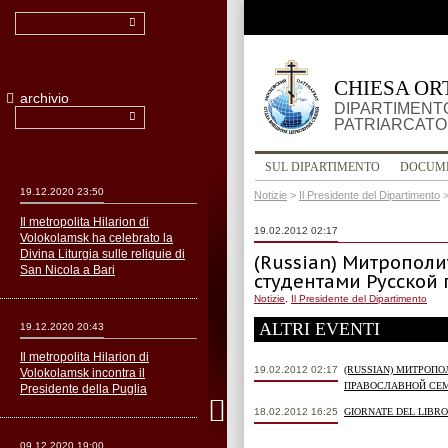
CHIESA OR
archivio
DIPARTIMENTO
PATRIARCATO
SUL DIPARTIMENTO
DOCUM
19.12.2020 23:50
Notizie
>
Il Presidente del Dipartimento
Il metropolita Hilarion di
19.02.2012 02:17
Volokolamsk ha celebrato la
Divina Liturgia sulle reliquie di
(Russian) Митрополи
San Nicola a Bari
студентами Русской
Notizie
,
Il Presidente del Dipartimento
ALTRI EVENTI
19.12.2020 20:43
Il metropolita Hilarion di
19.02.2012 02:17
(RUSSIAN) МИТРОП
Volokolamsk incontra il
ПРАВОСЛАВНОЙ СЕ
Presidente della Puglia
18.02.2012 16:25
GIORNATE DEL LIBRO
09.12.2020 19:00