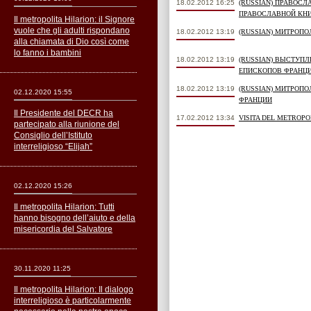
18.02.2012 16:25
(RUSSIAN) ПРАВОС
ПРАВОСЛАВНОЙ КН
Il metropolita Hilarion: il Signore
vuole che gli adulti rispondano
18.02.2012 13:19
(RUSSIAN) МИТРОП
alla chiamata di Dio così come
lo fanno i bambini
18.02.2012 13:19
(RUSSIAN) ВЫСТУП
ЕПИСКОПОВ ФРАНЦ
18.02.2012 13:19
(RUSSIAN) МИТРОП
02.12.2020 15:55
ФРАНЦИИ
Il Presidente del DECR ha
17.02.2012 13:34
VISITA DEL METROPOL
partecipato alla riunione del
Consiglio dell’Istituto
interreligioso “Elijah”
02.12.2020 15:26
Il metropolita Hilarion: Tutti
hanno bisogno dell’aiuto e della
misericordia del Salvatore
30.11.2020 11:25
Il metropolita Hilarion: Il dialogo
interreligioso è particolarmente