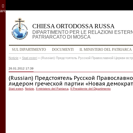
archivio
CHIESA ORTODOSSA RUSSA
DIPARTIMENTO PER LE RELAZIONI ESTER
PATRIARCATO DI MOSCA
SUL DIPARTIMENTO
DOCUMENTI
IL MINISTERO DEL PATRIARCA
Notizie
>
Stati esteri
>
(Russian) Предстоятель Русской Православной Церкви вст
26.01.2012 17:39
(Russian) Предстоятель Русской Православно
лидером греческой партии «Новая демократ
Stati esteri
,
Notizie
,
Il ministero del Patriarca
,
Il Presidente del Dipartimento