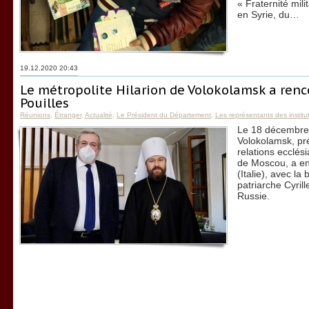
« Fraternité mil
en Syrie, du…
19.12.2020 20:43
Le métropolite Hilarion de Volokolamsk a ren
Pouilles
Réunions
,
Étranger
,
Actualité
,
Le Président du Département
,
Les représentants des institut
Le 18 décembre 
Volokolamsk, pr
relations ecclés
de Moscou, a en
(Italie), avec la
patriarche Cyril
Russie.