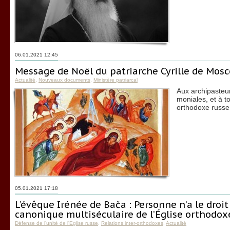
06.01.2021 12:45
Message de Noël du patriarche Cyrille de Mosc
Actualité
,
Nouveaux documents
,
Ministère patriarcal
Aux archipasteur
moniales, et à to
orthodoxe russe
05.01.2021 17:18
L’évêque Irénée de Bača : Personne n’a le droit 
canonique multiséculaire de l’Église orthodox
Défense de l'unité de l'Eglise russe
,
Relations inter-orthodoxes
,
Actualité