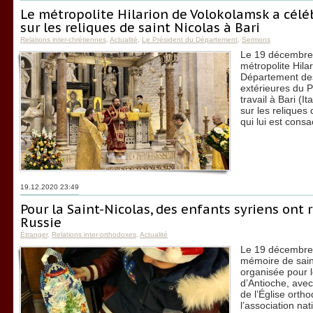
Le métropolite Hilarion de Volokolamsk a céléb
sur les reliques de saint Nicolas à Bari
Relations inter-chrétiennes
,
Actualité
,
Le Président du Département
,
Sermons
Le 19 décembre 2
métropolite Hila
Département des
extérieures du P
travail à Bari (It
sur les reliques 
qui lui est consa
19.12.2020 23:49
Pour la Saint-Nicolas, des enfants syriens ont
Russie
Étranger
,
Relations inter-orthodoxes
,
Actualité
Le 19 décembre 2
mémoire de saint
organisée pour l
d’Antioche, avec
de l’Église ort
l’association na