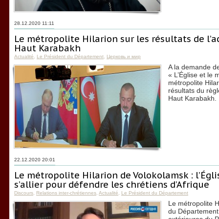
28.12.2020 11:11
Le métropolite Hilarion sur les résultats de l’a
Haut Karabakh
Actualité
,
Le Président du Département
,
Церковь и мир
A la demande de 
« L’Église et le
métropolite Hila
résultats du règ
Haut Karabakh.
22.12.2020 20:01
Le métropolite Hilarion de Volokolamsk : l’Égli
s’allier pour défendre les chrétiens d’Afrique
Discours
,
Relations inter-chrétiennes
,
Actualité
,
Le Président du Département
Le métropolite H
du Département 