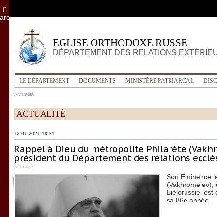
archives
EGLISE ORTHODOXE RUSSE
DÉPARTEMENT DES RELATIONS EXTÉRIE
LE DÉPARTEMENT
DOCUMENTS
MINISTÈRE PATRIARCAL
DIS
Actualité
ACTUALITÉ
12.01.2021 18:31
Rappel à Dieu du métropolite Philarète (Vakh
président du Département des relations ecclé
Actualité
Son Éminence le
(Vakhromeïev), 
Biélorussie, est
sa 86e année.