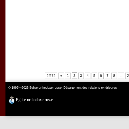
2/572
«
1
2
3
4
5
6
7
8
...
2
© 1997—2026 Eglise orthodoxe russe. Département des relations extérieures
Eglise orthodoxe russe