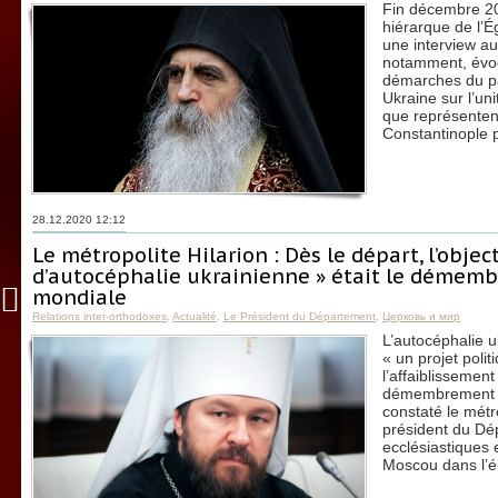
Fin décembre 20
hiérarque de l’É
une interview au 
notamment, évoq
démarches du pa
Ukraine sur l’un
que représenten
Constantinople 
28.12.2020 12:12
Le métropolite Hilarion : Dès le départ, l’object
d’autocéphalie ukrainienne » était le démemb
mondiale
Relations inter-orthodoxes
,
Actualité
,
Le Président du Département
,
Церковь и мир
L’autocéphalie u
« un projet politi
l’affaiblissement
démembrement de
constaté le métr
président du Dé
ecclésiastiques 
Moscou dans l’ém