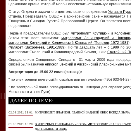
церковного органа, который мог бы обеспечить стабильную организацию
Статус Отдела и задачи его деятельности определяются
Уставом Рус
Отдела. Председатель ОВЦС – в архиерейском сане – назначается Па
Священным Синодом Русской Православной Церкви. Он является пос
по должности.
Первым председателем ОВЦС был
митрополит Крутицкий и Коломенск
Затем этот пост занимали:
митрополит Ленинградский и Новгород
митрополит Крутицкий и Коломенский Ювеналий (Поярков, 1972-1981)
Филарет (Вахромеев, 1981-1989)
. Почти двадцать лет – с 1989 по 2
митрополит Смоленский и Калининградский Кирилл, ныне
Святейший Па
Определением Священного Синода от 31 марта 2009 года председ
связей был назначен
епископ Венский и Австрийский Иларион, ныне ми
Аккредитация до 15.00 22 июля (пятница):
* по электронной почте csi@mospatr.ru или по телефону (495) 633-84-2
* по электронной почте press@patriarchia.ru. Телефон для справок (49
Московского и всея Руси).
ДАЛЕЕ ПО ТЕМЕ:
02.08.2011 13:01
МИТРОПОЛИТ ИЛАРИОН: ГЛАВНОЙ ЗАДАЧЕЙ ОВЦС ВСЕГДА БЫЛА
01.08.2011 16:20
В ИНТЕРВЬЮ ТЕЛЕКАНАЛУ «СОЮЗ» МИТРОПОЛИТ ИЛАРИОН РАСС
ДЕЯТЕЛЬНОСТИ ОВЦС