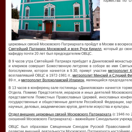
Торжества по с
церковных связей Московского Патриархата пройдут в Москве в воскресе
Святейший Патриарх Московский и всея Руси Кирилл
, который до сво
кафедру почти 20 лет был председателем ОВЦС.
В 9 часов утра Святейший Патриарх прибудет в Даниловский монастырь
и клириков совершит Божественную литургию в соборе во имя Святых
богослужении, которое начнется в 9.30, примут участие
митрополит 
возглавлявший ОВЦС в 1972-1981 гг.,
митрополит Минский и Слуцкий Ф
89 гг., и
митрополит Волоколамский Иларион
, являющийся председателе
В 13 часов в конференц-зале гостиницы «Даниловская» начнется тор
Отдела. Помимо Предстоятеля, иерархов и иных деятелей Московского
представители Поместных Православных Церквей, инославных конфес
государственные и общественные деятели Российской Федерации, за
научных, деловых, академических кругов, деятели искусства и культуры.
Отдел внешних церковных связей Московского Патриархата
(с 1946 по 
сношений Московского Патриархата) – важнейшее Синодальное учрежд
ОВЦС был образован Священным Синодом Русской Православной Ц
развитие внешней деятельности Московского Патриархата настойчиво