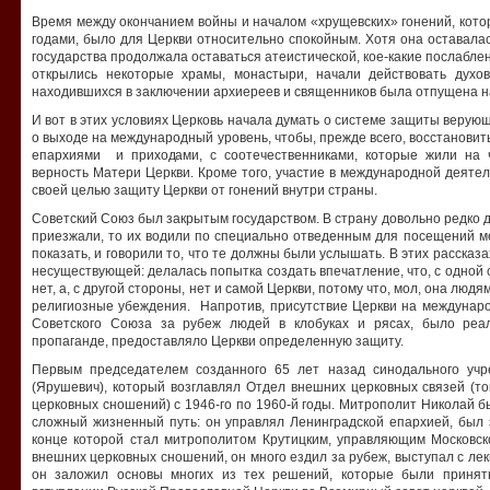
Время между окончанием войны и началом «хрущевских» гонений, кот
годами, было для Церкви относительно спокойным. Хотя она оставалас
государства продолжала оставаться атеистической, кое-какие послабле
открылись некоторые храмы, монастыри, начали действовать духо
находившихся в заключении архиереев и священников была отпущена на
И вот в этих условиях Церковь начала думать о системе защиты верующе
о выходе на международный уровень, чтобы, прежде всего, восстанови
епархиями и приходами, с соотечественниками, которые жили на 
верность Матери Церкви. Кроме того, участие в международной деяте
своей целью защиту Церкви от гонений внутри страны.
Советский Союз был закрытым государством. В страну довольно редко 
приезжали, то их водили по специально отведенным для посещений ме
показать, и говорили то, что те должны были услышать. В этих рассказ
несуществующей: делалась попытка создать впечатление, что, с одной 
нет, а, с другой стороны, нет и самой Церкви, потому что, мол, она люд
религиозные убеждения. Напротив, присутствие Церкви на междунаро
Советского Союза за рубеж людей в клобуках и рясах, было реа
пропаганде, предоставляло Церкви определенную защиту.
Первым председателем созданного 65 лет назад синодального уч
(Ярушевич), который возглавлял Отдел внешних церковных связей (т
церковных сношений) с 1946-го по 1960-й годы. Митрополит Николай б
сложный жизненный путь: он управлял Ленинградской епархией, был 
конце которой стал митрополитом Крутицким, управляющим Московск
внешних церковных сношений, он много ездил за рубеж, выступал с лек
он заложил основы многих из тех решений, которые были принят