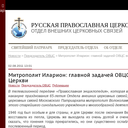
архив
РУССКАЯ ПРАВОСЛАВНАЯ ЦЕРК
ОТДЕЛ ВНЕШНИХ ЦЕРКОВНЫХ СВЯЗЕЙ
СВЯТЕЙШИЙ ПАТРИАРХ
ПРЕДСЕДАТЕЛЬ ОТДЕЛА
ОБ ОТДЕЛЕ
Новости
>
Председатель ОВЦС
>
Митрополит Иларион: главной задачей ОВЦС в
02.08.2011 13:01
Митрополит Иларион: главной задачей ОВЦС
Церкви
Новости
,
Председатель ОВЦС
,
Публикации
В телевизионной передаче «Православная энциклопедия», которая в
накануне празднования 65-летия Отдела внешних церковных связе
церковных связей Московского Патриархата митрополит Волоколамс
этого старейшего синодального учреждения и многообразной деятел
1946 год был особым и для страны, и для Церкви: после окончания 
восставала из пепла, Церковь же выходила из очень долгой и оче
сказать, что гонения тогда прекратились, но они существенно осла
послевоенный период.