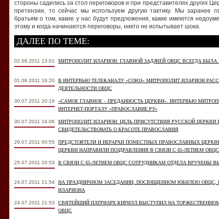
стороны садились за стол переговоров и при представителях других Це
претензии, то сейчас мы используем другую тактику. Мы заранее 
братьям о том, какие у нас будут предложения, какие имеются недоуме
этому и когда начинаются переговоры, никто не испытывает шока.
ДАЛЕЕ ПО ТЕМЕ:
02.08.2011 13:01
МИТРОПОЛИТ ИЛАРИОН: ГЛАВНОЙ ЗАДАЧЕЙ ОВЦС ВСЕГДА БЫЛА
01.08.2011 16:20
В ИНТЕРВЬЮ ТЕЛЕКАНАЛУ «СОЮЗ» МИТРОПОЛИТ ИЛАРИОН РАСС
ДЕЯТЕЛЬНОСТИ ОВЦС
30.07.2011 20:19
«САМОЕ ГЛАВНОЕ – ПРЕДАННОСТЬ ЦЕРКВИ». ИНТЕРВЬЮ МИТР
ИНТЕРНЕТ-ПОРТАЛУ «ПРАВОСЛАВИЕ.РУ»
30.07.2011 16:06
МИТРОПОЛИТ ИЛАРИОН: ЦЕЛЬ ПРИСУТСТВИЯ РУССКОЙ ЦЕРКВИ 
СВИДЕТЕЛЬСТВОВАТЬ О КРАСОТЕ ПРАВОСЛАВИЯ
29.07.2011 00:55
ПРЕДСТОЯТЕЛИ И ИЕРАРХИ ПОМЕСТНЫХ ПРАВОСЛАВНЫХ ЦЕРКВ
ЦЕРКВИ НАПРАВИЛИ ПОЗДРАВЛЕНИЯ В СВЯЗИ С 65-ЛЕТИЕМ ОВЦС
25.07.2011 20:53
В СВЯЗИ С 65-ЛЕТИЕМ ОВЦС СОТРУДНИКАМ ОТДЕЛА ВРУЧЕНЫ 
24.07.2011 21:54
НА ПРАЗДНИЧНОМ ЗАСЕДАНИИ, ПОСВЯЩЕННОМ ЮБИЛЕЮ ОВЦС,
ИЛАРИОНА
24.07.2011 21:53
СВЯТЕЙШИЙ ПАТРИАРХ КИРИЛЛ ВЫСТУПИЛ НА ТОРЖЕСТВЕННОМ
ОВЦС