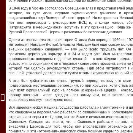
вступлении Русской Православной Церкви во Всемирный совет церквей.
В 1948 году в Москве состоялось Совещание глав и представителей ря
которое, по сути дела, осудило экуменическое движение и при
создававшийся тогда Всемирный совет церквей. Но митрополит Николай
лет вел переговоры с руководством ВСЦ и, в конце концов, убе
Патриархата в необходимости вступить в эту организацию. Тогда же
Русской Православной Церкви в различных богословских диалогах.
Одним из очень ярких этапов истории Отдела был период с 1960 по 197
митрополит Никодим (Ротов). Владыка Никодим был еще совсем молоды
внешних церковных сношений, — ему было всего тридцать лет. Он 
временам церковную карьеру и к 34-м годам уже был митрополит
определенным доверием тогдашних властей — в нем видели представи
возрасту и по воспитанию он относился к советскому времени, в нем не
которой так боялись руководители страны. При этом митрополит Н
внешней церковной деятельности сумел в годы «хрущевских» гонений з
А это был действительно очень трудный период, потому что если 
подвергалось жесточайшим репрессиям, то при Хрущеве, хотя столь же
был взят официальный курс на полное искоренение Церкви. Руково
народу построить через двадцать лет коммунизм, но и заявил, чт
телевизору покажут последнего попа.
Вся идеологическая машина государства работала на уничтожение и ди
что спецслужбы персонально работали со священниками и богословами 
отречения от веры и от Церкви, как это было с печально известным п
Осиповым. Сегодня мы знаем, что с Осиповым работали органы, з
внедряли в Церковь для того, чтобы они впоследствии отрекались от 
понимали, и эти «отречения» наносили очень мощные удары по Церкви.