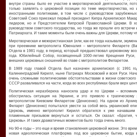
внутри страны было ее участие в миротворческой деятельности, пот
только заявлять о церковной позиции по теме миротворчества, но
иностранными политиками, в том числе с руководством зарубежных
Советский Союз приезжал первый президент Кипра Архиепископ Макар
лидером, но и Предстоятелем Кипрской Православной Церкви. В хо
руководством советского государства, но тогда же прошли его встреч
Патриархата. И такие моменты были очень важны для Церкви, потому чт
Миротворческая и межхристианская (или, как ее тогда называли, экумен
при преемнике митрополита Ювеналия – митрополите Филарете (Ва
Отдела в 1981 году, в период, который предшествовал церковному в
года. Юбилейный Собор, посвященный 1000-летию Крещения Руси, г
внешних церковных сношений во главе с митрополитом Филаретом.
В 1989 году главой Отдела был назначен архиепископ (с 1991 
Калининградский Кирилл, ныне Патриарх Московский и всея Руси. Нач
очень сложными политическими обстоятельствами в жизни советского 
СССР разваливался на части, когда во всех республиках брали верх це
Политическая неразбериха наносила удар и по Церкви – вспомним
обострилась ситуация на Украине, и это привело к трагическому
митрополитом Киевским Филаретом (Денисенко). На одном из Архие
Филарет (Денисенко) попытался увести за собой весь украинский еп
Церковь, именно митрополит Кирилл обратился к уже начавшим 
пламенным призывом вернуться и остаться. Он сказал: «Братия,
Церковь». И таких драматичных моментов было тогда очень много.
Но 90-е годы – это еще и время становления церковной жизни. Это время
новая идеологическая платформа под все церковное бытие, когда