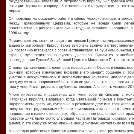
государственными властями. И митрополиту Кириллу был доверен отв
позиции Церкви по вопросу об отношениях с государством, со светс
миром.
Он проводил колоссальную работу в сфере межхристианских и межрел
между Православными Церквами, которые не всегда были легким
пространстве не раз возникали очень трудные ситуации – например, в 
1996-м году.
Помимо деятельности по защите интересов Церкви в межправославных
диалогах митрополит Кирилл также вел очень важную и ответственную 
Он постоянно встречался с соотечественниками за рубежом, объехал, 
страны, где представлена русская диаспора. Одним из важнейш
воссоединение Русской Зарубежной Церкви с Московским Патриархатом
С моим назначением на должность председателя Отдела внешних цер
функции, которые изначально входили в его мандат: общение с По
участие в межхристианских и межрелигиозных контактах, диалог с д
каждому из этих направлений не только не уменьшается, а напротив, в
года у меня было тридцать зарубежных поездок. А за шесть месяцев 201
Много интересных и радостных для меня событий связаны с моим
Патриарха Кирилла. Например, когда Святейший приехал в Констант
Варфоломеем, сразу же, буквально в результате двух или трех часов и
глазу на глаз, радикальным образом изменилась атмосфера взаимоо
напряжение в наших отношениях, обусловленное реальными факторам
повестке дня), было снято благодаря харизме Патриарха Кирилла, ег
диалог. И это сразу же отразилось на межцерковных контактах во всем 
Мы сегодня работаем с Константинополем в очень конструктивном режи