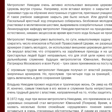
Митрополит Никодим очень активно использовал внешнюю церковн
Церковь внутри страны. Например, если вставал вопрос о закрытии 
принимал туда на обучение иностранных студентов, приглашал учащихс
И такое учебное заведение закрыть уже было нельзя. Или другой п
Пасхальный крестный ход специально собиралась безбожная молодежь,
участвовал в молитвенном шествии, выкрикивала оскорбительные слова
Ленинградскую кафедру митрополит Никодим пригласил на празднован
естественно, никаких эксцессов во время крестного хода больше не про
Митрополит Никодим сумел выполнить, по сути, невыполнимую задачу: в 
сократить число епископов в Русской Православной Церкви, не разреш
архиерея ставить молодого, он использовал внешнюю церковную деяте
Он внушал властям, что отправлять на зарубежные приходы и на ц
престарелых людей будет неправильно, что для этой цели нужно гото
дальнейшему служению будущих митрополитов Ювеналия, Филар
Патриарха Московского и всея Руси) – трех своих преемников на посту
С огромным трудом митрополит Никодим получал от властей разреш
энергичных архиереев. Но, прослужив три-четыре года за границей,
здесь включались в дело сохранения Церкви.
Владыка Никодим прожил недолгую и трагическую жизнь. Он умер на 49
И, конечно, самым тяжелым в его жизни и служении была непрестанн
очень трудный диалог с властями, направленный на то, чтобы защитить 
В 1972 году, еще при жизни митрополита Никодима, его преемником на
церковных сношений стал митрополит Ювеналий (Поярков). Время, в
назвать несколько более спокойным: «хрущевские» гонения зако
оставаться в очень стесненных обстоятельствах. И одним из средст