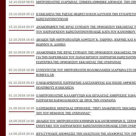
16.10.2018 08:51
ΜΗΤΡΟΠΟΛΊΤΗΣ ΙΛΑΡΊΩΝΑΣ: ΣΉΜΕΡΑ ΛΉΦΘΗΚΕ ΑΠΌΦΑΣΗ, ΤΗΝ ΟΠΟ
15.10.2018 20:12
Η ΕΚΚΛΗΣΊΑ ΤΗΣ ΡΩΣΊΑΣ ΘΕΩΡΕΊ ΠΛΈΟΝ ΑΔΎΝΑΤΗ ΤΗΝ ΕΥΧΑΡΙΣΤΙ
ΚΩΝΣΤΑΝΤΙΝΟΎΠΟΛΗ
15.10.2018 20:07
ΑΝΑΚΟΙΝΩΘΈΝ ΤΗΣ ΙΕΡΆΣ ΣΥΝΌΔΟΥ ΤΗΣ ΟΡΘΟΔΌΞΟΥ ΕΚΚΛΗΣΊΑΣ 
ΤΟΥ ΠΑΤΡΙΑΡΧΕΊΟΥ ΚΩΝΣΤΑΝΤΙΝΟΥΠΌΛΕΩΣ ΚΑΤΆ ΤΟΥ ΚΑΝΟΝΙΚΟΎ 
12.10.2018 16:43
ΔΗΛΩΣΗ ΤΩ͂Ν ΜΗΤΡΟΠΟΛΙΤΩ͂Ν ΛΟΦΤΣΟΥ͂ Κ. ΓΑΒΡΙΉΛ, ΒΆΡΝΗΣ ΚΑΊ Μ
ΙΝΊΟΥ Κ. ΔΑΝΙΉΛ
02.10.2018 20:15
ΑΝΑΚΟΊΝΩΣΗ ΤΗΣ ΙΕΡΆΣ ΣΥΝΌΔΟΥ ΤΗΣ ΟΡΘΟΔΌΞΟΥ ΕΚΚΛΗΣΊΑΣ ΤΗ
ΓΙΑ ΤΗΝ ΠΑΡΈΜΒΑΣΗ ΤΟΥ ΠΑΝΑΓΙΩΤΆΤΟΥ ΠΑΤΡΙΆΡΧΗ ΚΩΝΣΤΑΝΤ
ΕΣΩΤΕΡΙΚΆ ΤΗΣ ΟΡΘΟΔΌΞΟΥ ΕΚΚΛΗΣΊΑΣ ΤΗΣ ΟΥΚΡΑΝΊΑΣ
02.10.2018 16:39
ΣΥΝΈΝΤΕΥΞΗ ΤΟΥ ΜΗΤΡΟΠΟΛΊΤΗ ΒΟΛΟΚΟΛΆΜΣΚ ΙΛΑΡΊΩΝΑ ΣΤΟ ΠΡ
ROMFEA.GR
01.10.2018 20:43
Ο ΜΑΚΑΡΙΏΤΑΤΟΣ ΠΑΤΡΙΆΡΧΗΣ ΑΛΕΞΑΝΔΡΕΊΑΣ ΚΑΙ ΠΆΣΗΣ ΑΦΡΙΚΉΣ
ΠΟΛΙΤΙΚΟΎΣ Η ΕΚΚΛΗΣΊΑ
01.10.2018 19:58
Ο ΜΗΤΡΟΠΟΛΊΤΗΣ ΚΑΛΑΒΡΎΤΩΝ ΚΑΙ ΑΙΓΙΑΛΕΊΑΣ ΑΜΒΡΌΣΙΟΣ ΧΑΡ
ΠΑΤΡΙΆΡΧΗ ΒΑΡΘΟΛΟΜΑΊΟΥ ΩΣ ΠΡΟΣ ΤΗΝ ΟΥΚΡΑΝΊΑ
21.09.2018 10:35
Ο ΕΠΊΣΚΟΠΟΣ ΜΠΆΤΣΚΑΣ ΕΙΡΗΝΑΊΟΣ: “ΠΕΡῚ ἈΝΑΚΡΙΒΟΥ͂Σ ἘΚΚΛΗΣΙΑΣΤ
ΤΟΥ͂ ΘΈΜΑΤΟΣ ΤΗ͂Σ ΟΥ̓ΚΡΑΝΊΑΣ”
18.09.2018 14:30
ΔΉΛΩΣΗ ΤΟΥ ΜΗΤΡΟΠΟΛΊΤΗ ΚΥΘΉΡΩΝ ΚΑΙ ΑΝΤΙΚΥΘΉΡΩΝ Κ. ΣΕΡΑΦ
ΕΝΈΡΓΕΙΕΣ ΤΟΥ ΠΑΤΡΙΑΡΧΕΊΟΥ ΚΩΝΣΤΑΝΤΙΝΟΥΠΌΛΕΩΣ ΣΤΗΝ ΟΥΚ
14.09.2018 20:01
ΙΕΡΆ ΣΎΝΟΔΟΣ ΑΠΟΦΆΣΙΣΕ ΤΗΝ ΑΝΑΣΤΟΛΉ ΤΗΣ ΑΝΑΦΟΡΆΣ ΤΟΥ Ο