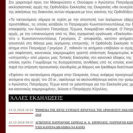
Στο χαιρετισμό προς τον Μακαριώτατο κ. Ονούφριο ο Αγιώτατος Πατριάρχης
εκκλησιαστικές αρχές της Ορθοδόξου Εκκλησίας της Ουκρανίας «θα συνεχίσ
της ασκήσεως της διακονίας αυτών σύμφωνα με τους κανόνες της Ορθοδόξου
«Τα τεκταινόμενα σήμερα σε σχέση με την αποστολή των λεγόμενων εξά
προσπάθειες, τις οποίες κατέβαλε το Πατριαρχείο Κωνσταντινουπόλεως την δ
επικεφαλής τον Αγιώτατο Πατριάρχη Τύχωνα, δοκιμαζόταν σκληρά. Ο Πατρι
αρχές, με την υποκινούμενη από τις ίδιες σχισματική οργάνωση «Εκκλησία»
τότε ο Κωνσταντινουπόλεως Γρηγόριος Ζ’ αποφασίζει, κατόπιν αιτήματ
αποστολή στη Μόσχα μιας λεγόμενης επιτροπής. Η Ορθόδοξη Εκκλησία τ
αίτημα στον Πατριάρχη Γρηγόριο Ζ’, πιθανόν τα αιτήματα υπέβαλαν οι σχισ
μια σαφέστατη, κανονικώς τεκμηριωμένη γραπτή απάντηση διαμαρτυρίας κ
«επιτροπής» από μέρους μιας Τοπικής Εκκλησίας στο κανονικό έδαφος της
οποίας ηγείτο. Γνωρίζουμε τις δυσχερέστατες συνθήκες υπό τις οποίας κινε
παρά την στέρηση προσωπικής ελευθερίας με θάρρος και ξεκάθαρα διατύπωσε
«Εφόσον τα τεκταινόμενα σήμερα στην Ουκρανία, όπως ανέφερα προηγουμ
γενόμενα στις αρχές του 20 αι., οφείλουμε να ακολουθήσουμε εκείνη την γρα
ο Αγιώτατος Πατριάρχης Τύχων κατά τα χαλεπότερα για την Εκκλησία μας χρό
και κανονικώς τεκμηριωμένη», έκλεισε ο Πατριάρχης Κύριλλος.
ΆΛΛΕΣ ΕΚΔΗΛΏΣΕΙΣ
13.11.2018 19:18
ΨΉΦΙΣΜΑ ΤΗΣ ΙΕΡΆΣ ΣΥΝΌΔΟΥ ΙΕΡΑΡΧΊΑΣ ΤΗΣ ΟΡΘΟΔΌΞΟΥ ΕΚΚΛΗ
2018
16.10.2018 09:37
ΑΓΙΏΤΑΤΟΣ ΠΑΤΡΙΆΡΧΗΣ ΣΕΡΒΊΑΣ Κ. Κ. ΕΙΡΗΝΑΊΟΣ: ΠΑΤΡΙΆΡΧΗ ΚΩ
ΈΧΕΙ ΚΑΝΈΝΑ ΔΙΚΑΊΩΜΑ ΝΑ ΚΆΝΕΙ