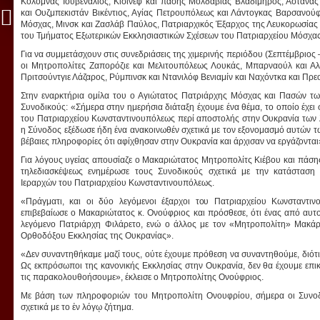
Κολόμνας Ιουβενάλιος, Κισινέφ και πάσης Μολδαβίας Βλαδίμηρος, Αστανάς
και Ουζμπεκιστάν Βικέντιος, Αγίας Πετρουπόλεως και Λάντογκας Βαρσανού
Μόσχας, Μινσκ και Ζασλάβ Παύλος, Πατριαρχικός Έξαρχος της Λευκορωσίας
του Τμήματος Εξωτερικών Εκκλησιαστικών Σχέσεων του Πατριαρχείου Μόσχας
Για να συμμετάσχουν στις συνεδριάσεις της χιμερινής περιόδου (Σεπτέμβριο
οι Μητροπολίτες Ζαπορόζιε και Μελιτουπόλεως Λουκάς, Μπαρναούλ και Αλτ
Πριτσούντγιε Λάζαρος, Ρύμπινσκ και Ντανιλόφ Βενιαμίν και Ναχόντκα και Πρ
Στην εναρκτήρια ομίλα του ο Αγιώτατος Πατριάρχης Μόσχας και Πασών τω
Συνοδικούς: «Σήμερα στην ημερήσια διάταξη έχουμε ένα θέμα, το οποίο έχε
του Πατριαρχείου Κωνσταντινουπόλεως περί αποστολής στην Ουκρανία των λ
η Σύνοδος εξέδωσε ήδη ένα ανακοινωθέν σχετικά με τον εξονομασμό αυτών 
βέβαιες πληροφορίες ότι αφίχθησαν στην Ουκρανία και άρχισαν να εργάζονται
Για λόγους υγείας απουσίαζε ο Μακαριώτατος Μητροπολίτς Κιέβου και πάσ
τηλεδιασκέψεως ενημέρωσε τους Συνοδικούς σχετικά με την κατάσταση 
Ιεραρχών του Πατριαρχείου Κωνσταντινουπόλεως.
«Πράγματι, και οι δύο λεγόμενοι έξαρχοι του Πατριαρχείου Κωνσταντι
επιβεβαίωσε ο Μακαριώτατος κ. Ονούφριος και πρόσθεσε, ότι ένας από αυτο
λεγόμενο Πατριάρχη Φιλάρετο, ενώ ο άλλος με τον «Μητροπολίτη» Μακάρ
Ορθοδόξου Εκκλησίας της Ουκρανίας».
«Δεν συναντηθήκαμε μαζί τους, ούτε έχουμε πρόθεση να συναντηθούμε, διότι
Ως εκπρόσωποι της κανονικής Εκκλησίας στην Ουκρανία, δεν θα έχουμε επικοι
τις παρακολουθοήσουμε», έκλεισε ο Μητροπολίτης Ονούφριος.
Με βάση των πληροφοριών του Μητροπολίτη Ονουφρίου, σήμερα οι Συνοδ
σχετικά με το ἐν λόγῳ ζήτημα.