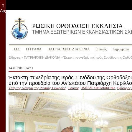
Αρχείο
ΡΩΣΙΚΗ ΟΡΘΟΔΟΞΗ ΕΚΚΛΗΣΙΑ
ΤΜΗΜΑ ΕΞΩΤΕΡΙΚΩΝ ΕΚΚΛΗΣΙΑΣΤΙΚΩΝ Σ
ΤΕΕΣ
ΕΓΓΡΑΦΑ
ПΑΤΡΙΑΡΧΙΚΗ ΔΙΑΚΟΝΙΑ
Ομιλίες
Κηρύγματα
Ειδήσεις
>
ПΑΤΡΙΑΡΧΙΚΗ ΔΙΑΚΟΝΙΑ
>
Έκτακτη συνεδρία της Ιεράς Συνόδου της Ορθοδ
14.09.2018 14:51
Έκτακτη συνεδρία της Ιεράς Συνόδου της Ορθοδόξο
υπό την προεδρία του Αγιωτάτου Πατριάρχη Κυρίλλ
Υπέρ της ενότητας της Ρωσικής Εκκλησίας
,
Ειδήσεις
,
ПΑΤΡΙΑΡΧΙΚΗ ΔΙΑΚΟΝΙΑ
,
Пρόεδρος 