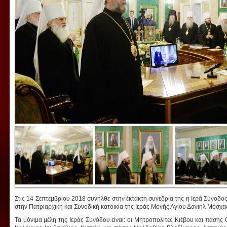
Στις 14 Σεπτεμβρίου 2018 συνήλθε στην έκτακτη συνεδρία της η Ιερά Σύνοδ
στην Πατριαρχική και Συνοδική κατοικία της Ιεράς Μονής Αγίου Δανιήλ Μόσχα
Τα μόνιμα μέλη της Ιεράς Συνόδου είναι: οι Μητροπολίτες Κιέβου και πάσης