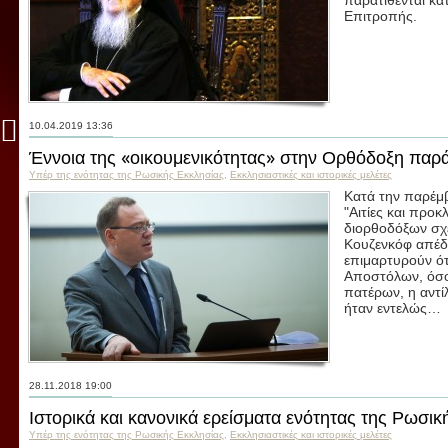
παρατίθενται κ
Επιτροπής.
10.04.2019 13:36
Έννοια της «οικουμενικότητας» στην Ορθόδοξη παρ
Υπέρ της ενότητας της Ρωσικής Εκκλησίας
,
Εκκλησιαστικές και ιστορικές μελέτες
Κατά την παρέμ
"Αιτίες και προ
διορθοδόξων σχέ
Κουζενκόφ απέδε
επιμαρτυρούν ότ
Αποστόλων, όσο
πατέρων, η αντί
ήταν εντελώς…
28.11.2018 19:00
Ιστορικά και κανονικά ερείσματα ενότητας της Ρωσι
Υπέρ της ενότητας της Ρωσικής Εκκλησίας
,
Εκκλησιαστικές και ιστορικές μελέτες