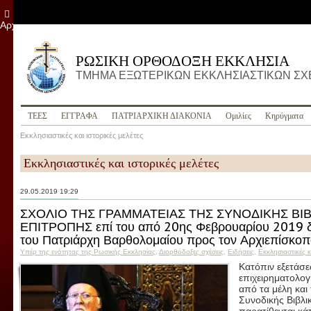
Αρχείο
ΡΩΣΙΚΗ ΟΡΘΟΔΟΞΗ ΕΚΚΛΗΣΙΑ
ΤΜΗΜΑ ΕΞΩΤΕΡΙΚΩΝ ΕΚΚΛΗΣΙΑΣΤΙΚΩΝ Σ
ΤΕΕΣ
ΕΓΓΡΑΦΑ
ПΑΤΡΙΑΡΧΙΚΗ ΔΙΑΚΟΝΙΑ
Ομιλίες
Κηρύγματα
Εκκλησιαστικές και ιστορικές μελέτες
Εκκλησιαστικές και ιστορικές μελέτες
29.05.2019 19:29
ΣΧΟΛΙΟ ΤΗΣ ΓΡΑΜΜΑΤΕΙΑΣ ΤΗΣ ΣΥΝΟΔΙΚΗΣ ΒΙ
ΕΠΙΤΡΟΠΗΣ επί του από 20ης Φεβρουαρίου 2019 δ
του Πατριάρχη Βαρθολομαίου προς τον Αρχιεπίσκοπ
Υπέρ της ενότητας της Ρωσικής Εκκλησίας
,
Διορθόδοξες σχέσεις
,
Ειδήσεις
,
Εκκλησιαστικές κ
Κατόπιν εξετάσε
επιχειρηματολογ
από τα μέλη και
Συνοδικής Βιβλι