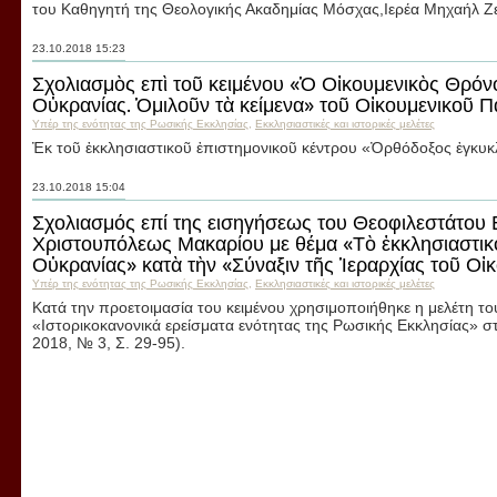
του Καθηγητή της Θεολογικής Ακαδημίας Μόσχας,Ιερέα Μηχαήλ Ζ
23.10.2018 15:23
Σχολιασμὸς επὶ τοῦ κειμένου «Ὁ Οἰκουμενικὸς Θρόνο
Οὐκρανίας. Ὁμιλοῦν τὰ κείμενα» τοῦ Οἰκουμενικοῦ Π
Υπέρ της ενότητας της Ρωσικής Εκκλησίας
,
Εκκλησιαστικές και ιστορικές μελέτες
Ἐκ τοῦ ἐκκλησιαστικοῦ ἐπιστημονικοῦ κέντρου «Ὀρθόδοξος ἐγκυκ
23.10.2018 15:04
Σχολιασμός επί της εισηγήσεως του Θεοφιλεστάτου
Χριστουπόλεως Μακαρίου με θέμα «Τὸ ἐκκλησιαστικ
Οὐκρανίας» κατὰ τὴν «Σύναξιν τῆς Ἱεραρχίας τοῦ Οἰ
Υπέρ της ενότητας της Ρωσικής Εκκλησίας
,
Εκκλησιαστικές και ιστορικές μελέτες
Κατά την προετοιμασία του κειμένου χρησιμοποιήθηκε η μελέτη το
«Ιστορικοκανονικά ερείσματα ενότητας της Ρωσικής Εκκλησίας» στ
2018, № 3, Σ. 29-95).