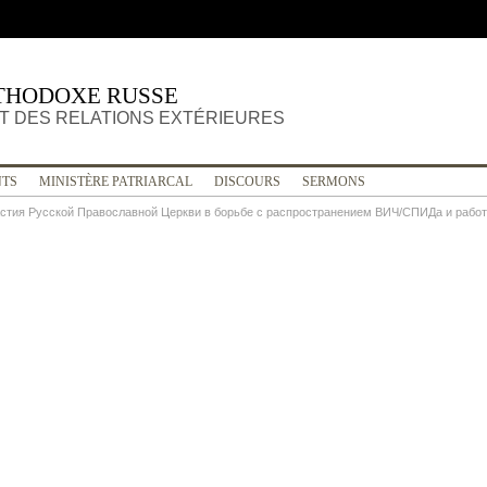
THODOXE RUSSE
 DES RELATIONS EXTÉRIEURES
TS
MINISTÈRE PATRIARCAL
DISCOURS
SERMONS
частия Русской Православной Церкви в борьбе с распространением ВИЧ/СПИДа и раб