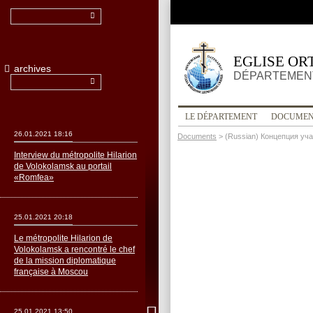
EGLISE OR
archives
DÉPARTEMENT
LE DÉPARTEMENT
DOCUMEN
26.01.2021 18:16
Documents
>
(Russian) Концепция у
Interview du métropolite Hilarion
de Volokolamsk au portail
«Romfea»
25.01.2021 20:18
Le métropolite Hilarion de
Volokolamsk a rencontré le chef
de la mission diplomatique
française à Moscou
25.01.2021 13:50