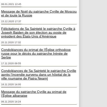
06.01.2021 12:45
Message de Noël du patriarche Cyrille de Moscou
et de toute la Russie
15.12.2020 17:37
Félicitations de Sa Sainteté le patriarche Cyrille à
Joseph Baiden de son élection au poste de
président des États-Unis d’Amérique
20.11.2020 17:32
Condoléances du primat de l’Église orthodoxe
russe pour le décès du patriarche Irénée de
Serbie
17.11.2020 09:55
Condoléances de Sa Sainteté le patriarche Cyrille
après l’incendie survenu dans un hôpital de la
ville roumaine de Piatra Neamţ
16.11.2020 14:00
Message du patriarche Cyrille au primat de
l’Église albanaise
06.11.2020 14:24