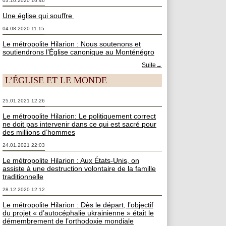
03.10.2020 16:46
Une église qui souffre
04.08.2020 11:15
Le métropolite Hilarion : Nous soutenons et
soutiendrons l’Église canonique au Monténégro
Suite→
L’ÉGLISE ET LE MONDE
25.01.2021 12:26
Le métropolite Hilarion: Le politiquement correct
ne doit pas intervenir dans ce qui est sacré pour
des millions d’hommes
24.01.2021 22:03
Le métropolite Hilarion : Aux États-Unis, on
assiste à une destruction volontaire de la famille
traditionnelle
28.12.2020 12:12
Le métropolite Hilarion : Dès le départ, l’objectif
du projet « d’autocéphalie ukrainienne » était le
démembrement de l’orthodoxie mondiale