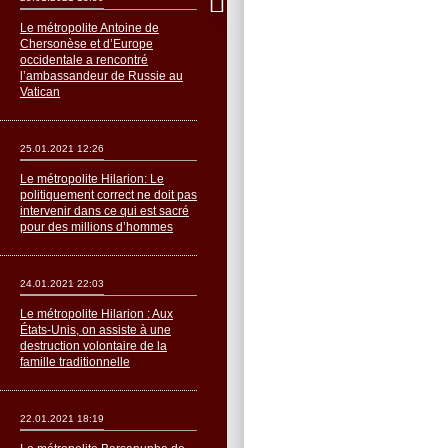
Le métropolite Antoine de
Chersonèse et d’Europe
occidentale a rencontré
l’ambassandeur de Russie au
Vatican
25.01.2021 12:26
Le métropolite Hilarion: Le
politiquement correct ne doit pas
intervenir dans ce qui est sacré
pour des millions d’hommes
24.01.2021 22:03
Le métropolite Hilarion : Aux
États-Unis, on assiste à une
destruction volontaire de la
famille traditionnelle
22.01.2021 18:19