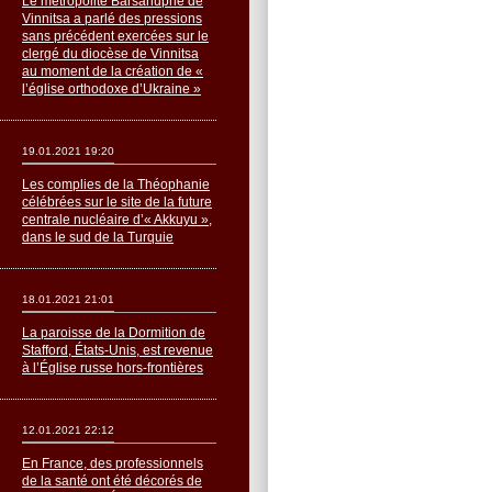
Le métropolite Barsanuphe de
Vinnitsa a parlé des pressions
sans précédent exercées sur le
clergé du diocèse de Vinnitsa
au moment de la création de «
l’église orthodoxe d’Ukraine »
19.01.2021 19:20
Les complies de la Théophanie
célébrées sur le site de la future
centrale nucléaire d’« Akkuyu »,
dans le sud de la Turquie
18.01.2021 21:01
La paroisse de la Dormition de
Stafford, États-Unis, est revenue
à l’Église russe hors-frontières
12.01.2021 22:12
En France, des professionnels
de la santé ont été décorés de