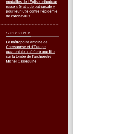
médailles de l’Église orthodoxe
russe « Gratitude patriarcale »
pour leur lutte contre l’épidémie
de coronavirus
12.01.2021 21:11
Le métropolite Antoine de
Chersonèse et d’Europe
occidentale a célébré une litie
sur la tombe de l’archiprêtre
Michel Ossorguine