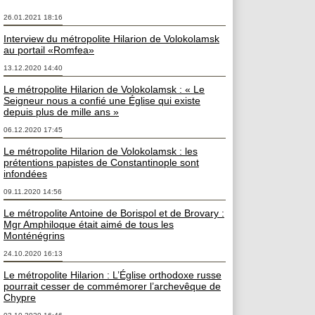
26.01.2021 18:16
Interview du métropolite Hilarion de Volokolamsk
au portail «Romfea»
13.12.2020 14:40
Le métropolite Hilarion de Volokolamsk : « Le
Seigneur nous a confié une Église qui existe
depuis plus de mille ans »
06.12.2020 17:45
Le métropolite Hilarion de Volokolamsk : les
prétentions papistes de Constantinople sont
infondées
09.11.2020 14:56
Le métropolite Antoine de Borispol et de Brovary :
Mgr Amphiloque était aimé de tous les
Monténégrins
24.10.2020 16:13
Le métropolite Hilarion : L’Église orthodoxe russe
pourrait cesser de commémorer l’archevêque de
Chypre