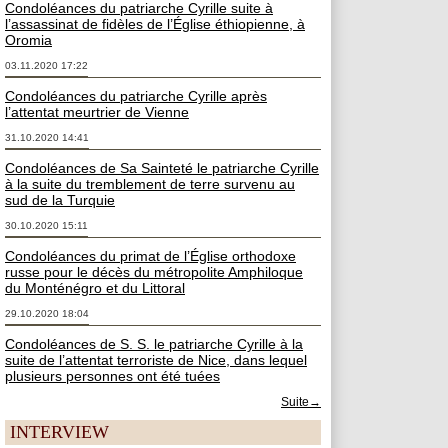
Condoléances du patriarche Cyrille suite à
l’assassinat de fidèles de l’Église éthiopienne, à
Oromia
03.11.2020 17:22
Condoléances du patriarche Cyrille après
l’attentat meurtrier de Vienne
31.10.2020 14:41
Condoléances de Sa Sainteté le patriarche Cyrille
à la suite du tremblement de terre survenu au
sud de la Turquie
30.10.2020 15:11
Condoléances du primat de l’Église orthodoxe
russe pour le décès du métropolite Amphiloque
du Monténégro et du Littoral
29.10.2020 18:04
Condoléances de S. S. le patriarche Cyrille à la
suite de l’attentat terroriste de Nice, dans lequel
plusieurs personnes ont été tuées
Suite→
INTERVIEW