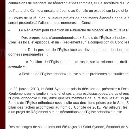
commisions de mandats, de rédaction et des comptes, élu le secrétaire du Co
Le Patriarche Cyrille a ensuite présenté au Concile un exposé sur la vie et le 
Au cours de la réunion, plusieurs projets de documents élaborés dans le c
seront présentés à l’attention des membres du Concile :
– Le Règlement pour l’élection du Patriarche de Moscou et de toute la Russi
– Des propositions d’amendements aux Statuts de l’Église orthodoxe rus
Conciles local et épiscopal et un « Règlement sur la composition du Concile l
– « De la position de l’Église face au développement des technique
données personnelles » ;
– « Position de l’Église orthodoxe russe sur la réforme du droit fam
juvénale » ;
– « Position de l’Église orthodoxe russe sur les problèmes d’actualité de 
Le 30 janvier 2013, le Saint Synode a pris la décision de présenter à l’ex
Règlement sur le soutien matériel et social aux ecclésiastiques, clercs et e
l’Église orthodoxe russe, ainsi que les membres de leurs familles et un 
Statuts de l’Église orthodoxe russe suite aux décisions prises par le Saint
bilan des tâches accomplies au nom du Concile de 2011. Par ailleurs, les
d’un projet de Règlement sur les décorations de l’Église orthodoxe russe.
Des messages de salutations ont été reçus au Saint Synode, émanant de V. 