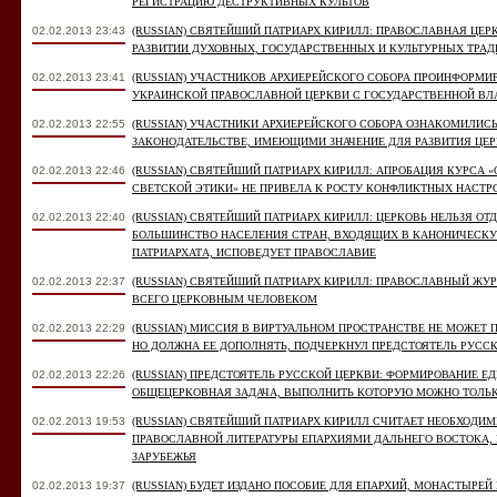
РЕГИСТРАЦИЮ ДЕСТРУКТИВНЫХ КУЛЬТОВ
02.02.2013 23:43
(RUSSIAN) СВЯТЕЙШИЙ ПАТРИАРХ КИРИЛЛ: ПРАВОСЛАВНАЯ ЦЕ
РАЗВИТИИ ДУХОВНЫХ, ГОСУДАРСТВЕННЫХ И КУЛЬТУРНЫХ ТРА
02.02.2013 23:41
(RUSSIAN) УЧАСТНИКОВ АРХИЕРЕЙСКОГО СОБОРА ПРОИНФОРМИ
УКРАИНСКОЙ ПРАВОСЛАВНОЙ ЦЕРКВИ С ГОСУДАРСТВЕННОЙ В
02.02.2013 22:55
(RUSSIAN) УЧАСТНИКИ АРХИЕРЕЙСКОГО СОБОРА ОЗНАКОМИЛИС
ЗАКОНОДАТЕЛЬСТВЕ, ИМЕЮЩИМИ ЗНАЧЕНИЕ ДЛЯ РАЗВИТИЯ ЦЕ
02.02.2013 22:46
(RUSSIAN) СВЯТЕЙШИЙ ПАТРИАРХ КИРИЛЛ: АПРОБАЦИЯ КУРСА 
СВЕТСКОЙ ЭТИКИ» НЕ ПРИВЕЛА К РОСТУ КОНФЛИКТНЫХ НАСТР
02.02.2013 22:40
(RUSSIAN) СВЯТЕЙШИЙ ПАТРИАРХ КИРИЛЛ: ЦЕРКОВЬ НЕЛЬЗЯ ОТ
БОЛЬШИНСТВО НАСЕЛЕНИЯ СТРАН, ВХОДЯЩИХ В КАНОНИЧЕСК
ПАТРИАРХАТА, ИСПОВЕДУЕТ ПРАВОСЛАВИЕ
02.02.2013 22:37
(RUSSIAN) СВЯТЕЙШИЙ ПАТРИАРХ КИРИЛЛ: ПРАВОСЛАВНЫЙ ЖУ
ВСЕГО ЦЕРКОВНЫМ ЧЕЛОВЕКОМ
02.02.2013 22:29
(RUSSIAN) МИССИЯ В ВИРТУАЛЬНОМ ПРОСТРАНСТВЕ НЕ МОЖЕТ 
НО ДОЛЖНА ЕЕ ДОПОЛНЯТЬ, ПОДЧЕРКНУЛ ПРЕДСТОЯТЕЛЬ РУСС
02.02.2013 22:26
(RUSSIAN) ПРЕДСТОЯТЕЛЬ РУССКОЙ ЦЕРКВИ: ФОРМИРОВАНИЕ 
ОБЩЕЦЕРКОВНАЯ ЗАДАЧА, ВЫПОЛНИТЬ КОТОРУЮ МОЖНО ТОЛ
02.02.2013 19:53
(RUSSIAN) СВЯТЕЙШИЙ ПАТРИАРХ КИРИЛЛ СЧИТАЕТ НЕОБХОДИ
ПРАВОСЛАВНОЙ ЛИТЕРАТУРЫ ЕПАРХИЯМИ ДАЛЬНЕГО ВОСТОКА, 
ЗАРУБЕЖЬЯ
02.02.2013 19:37
(RUSSIAN) БУДЕТ ИЗДАНО ПОСОБИЕ ДЛЯ ЕПАРХИЙ, МОНАСТЫРЕ