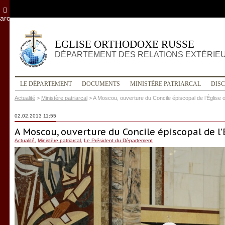
archives
EGLISE ORTHODOXE RUSSE
DÉPARTEMENT DES RELATIONS EXTÉRIE
LE DÉPARTEMENT
DOCUMENTS
MINISTÈRE PATRIARCAL
DIS
Actualité
>
Ministère patriarcal
>
A Moscou, ouverture du Concile épiscopal de l’Église
02.02.2013 11:55
A Moscou, ouverture du Concile épiscopal de l
Actualité
,
Ministère patriarcal
,
Le Président du Département