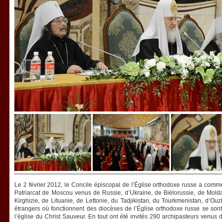
Le 2 février 2012, le Concile épiscopal de l’Église orthodoxe russe a comm
Patriarcat de Moscou venus de Russie, d’Ukraine, de Biélorussie, de Mold
Kirghizie, de Lituanie, de Lettonie, du Tadjikistan, du Tourkmenistan, d’Ou
étrangers où fonctionnent des diocèses de l’Église orthodoxe russe se son
l’église du Christ Sauveur. En tout ont été invités 290 archipasteurs venus