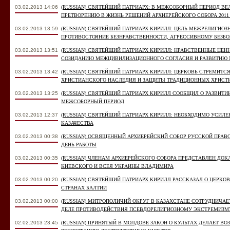
03.02.2013 14:06
(RUSSIAN) СВЯТЕЙШИЙ ПАТРИАРХ: В МЕЖСОБОРНЫЙ ПЕРИОД ВЕ
ПРЕТВОРЕНИЮ В ЖИЗНЬ РЕШЕНИЙ АРХИЕРЕЙСКОГО СОБОРА 2011
03.02.2013 13:59
(RUSSIAN) СВЯТЕЙШИЙ ПАТРИАРХ КИРИЛЛ: ЦЕЛЬ МЕЖРЕЛИГИО
ПРОТИВОСТОЯНИЕ БЕЗНРАВСТВЕННОСТИ, АГРЕССИВНОМУ БЕЗ
03.02.2013 13:51
(RUSSIAN) СВЯТЕЙШИЙ ПАТРИАРХ КИРИЛЛ: НРАВСТВЕННЫЕ ЦЕ
СОЗИДАНИЮ МЕЖЦИВИЛИЗАЦИОННОГО СОГЛАСИЯ И РАЗВИТИЮ
03.02.2013 13:42
(RUSSIAN) СВЯТЕЙШИЙ ПАТРИАРХ КИРИЛЛ: ЦЕРКОВЬ СТРЕМИТС
ХРИСТИАНСКОГО НАСЛЕДИЯ И ЗАЩИТЫ ТРАДИЦИОННЫХ ХРИСТ
03.02.2013 13:25
(RUSSIAN) СВЯТЕЙШИЙ ПАТРИАРХ КИРИЛЛ СООБЩИЛ О РАЗВИ
МЕЖСОБОРНЫЙ ПЕРИОД
03.02.2013 12:37
(RUSSIAN) СВЯТЕЙШИЙ ПАТРИАРХ КИРИЛЛ: НЕОБХОДИМО УСИЛЕ
КАЗАЧЕСТВА
03.02.2013 00:38
(RUSSIAN) ОСВЯЩЕННЫЙ АРХИЕРЕЙСКИЙ СОБОР РУССКОЙ ПРА
ДЕНЬ РАБОТЫ
03.02.2013 00:35
(RUSSIAN) ЧЛЕНАМ АРХИЕРЕЙСКОГО СОБОРА ПРЕДСТАВЛЕН Д
КИЕВСКОГО И ВСЕЯ УКРАИНЫ ВЛАДИМИРА
03.02.2013 00:20
(RUSSIAN) СВЯТЕЙШИЙ ПАТРИАРХ КИРИЛЛ РАССКАЗАЛ О ЦЕРК
СТРАНАХ БАЛТИИ
03.02.2013 00:00
(RUSSIAN) МИТРОПОЛИЧИЙ ОКРУГ В КАЗАХСТАНЕ СОТРУДНИЧА
ДЕЛЕ ПРОТИВОДЕЙСТВИЯ ПСЕВДОРЕЛИГИОЗНОМУ ЭКСТРЕМИЗМУ
02.02.2013 23:45
(RUSSIAN) ПРИНЯТЫЙ В МОЛДОВЕ ЗАКОН О КУЛЬТАХ ДЕЛАЕТ 