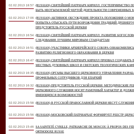
02.02.2013 18:57
(RUSSIAN) СВЯТЕЙШИЙ ПАТРИАРХ КИРИЛЛ: ГОСТЕПРИИМСТВО
БЫТЬ НЕОТЪЕМЛЕМОЙ ЧЕРТОЙ ДЕЯТЕЛЬНОСТИ СОВРЕМЕННЫХ 
02.02.2013 17:06
(RUSSIAN) АКТИВНОЕ ОБСУЖДЕНИЕ ПРОЕКТА ПОЛОЖЕНИЯ О М
ПОПЫТКА ОТЫСКАТЬ ПУТИ ВОЗРОЖДЕНИЯ ТРАДИЦИЙ ДРЕВНЕРУ
ПРЕДСТОЯТЕЛЬ РУССКОЙ ЦЕРКВИ
02.02.2013 16:54
(RUSSIAN) СВЯТЕЙШИЙ ПАТРИАРХ КИРИЛЛ: РАЗВИТИЕ БОГОСЛО
СЛЕДОВАНИЯ ЛУЧШИМ МИРОВЫМ СТАНДАРТАМ
02.02.2013 16:51
(RUSSIAN) УЧАСТНИКИ АРХИЕРЕЙСКОГО СОБОРА ОЗНАКОМИЛИС
РАЗВИТИЮ РЕЛИГИОЗНОГО ОБРАЗОВАНИЯ В ЦЕРКВИ
02.02.2013 16:47
(RUSSIAN) СВЯТЕЙШИЙ ПАТРИАРХ КИРИЛЛ ПРИЗВАЛ СОЗДАВАТЬ 
МЕСТНЫХ ДУХОВНЫХ ШКОЛ И СВЕТСКИХ ТЕОЛОГИЧЕСКИХ КАФ
02.02.2013 16:35
(RUSSIAN) ОРГАНЫ ВЫСШЕГО ЦЕРКОВНОГО УПРАВЛЕНИЯ РАЗР
ПРОФИЛЬНЫХ СОТРУДНИКОВ ДЛЯ ЕПАРХИЙ
02.02.2013 16:32
(RUSSIAN) ПРЕДСТОЯТЕЛЬ РУССКОЙ ЦЕРКВИ: МЕТОДИЧЕСКИЕ Р
ЦЕРКОВНОГО СЛУЖЕНИЯ НОСЯТ РАМОЧНЫЙ ХАРАКТЕР И ДОЛЖ
ИМЕЮЩИХСЯ ВОЗМОЖНОСТЕЙ
02.02.2013 15:58
(RUSSIAN) В РУССКОЙ ПРАВОСЛАВНОЙ ЦЕРКВИ НЕСУТ СЛУЖЕНИ
02.02.2013 15:56
(RUSSIAN) МОСКОВСКИЙ ПАТРИАРХАТ ФОРМИРУЕТ РЕЕСТР ЦЕР
02.02.2013 15:46
SA SAINTETÉ CYRILLE, PATRIARCHE DE MOSCOU À PROPOS DES FID
ORTHODOXE RUSSE