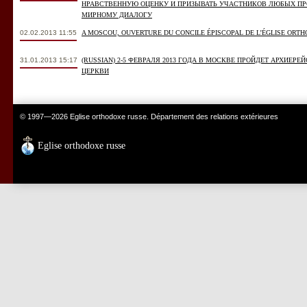
НРАВСТВЕННУЮ ОЦЕНКУ И ПРИЗЫВАТЬ УЧАСТНИКОВ ЛЮБЫХ П
МИРНОМУ ДИАЛОГУ
02.02.2013 11:55
A MOSCOU, OUVERTURE DU CONCILE ÉPISCOPAL DE L’ÉGLISE ORT
31.01.2013 15:17
(RUSSIAN) 2-5 ФЕВРАЛЯ 2013 ГОДА В МОСКВЕ ПРОЙДЕТ АРХИЕ
ЦЕРКВИ
© 1997—2026 Eglise orthodoxe russe. Département des relations extérieures
Eglise orthodoxe russe