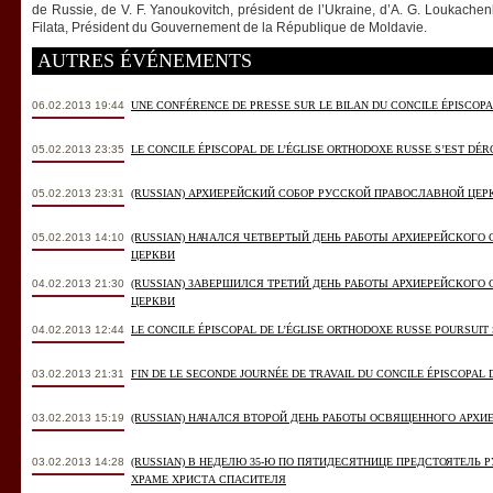
de Russie, de V. F. Yanoukovitch, président de l’Ukraine, d’A. G. Loukachenk
Filata, Président du Gouvernement de la République de Moldavie.
AUTRES ÉVÉNEMENTS
06.02.2013 19:44
UNE CONFÉRENCE DE PRESSE SUR LE BILAN DU CONCILE ÉPISCOPA
05.02.2013 23:35
LE CONCILE ÉPISCOPAL DE L’ÉGLISE ORTHODOXE RUSSE S’EST DÉRO
05.02.2013 23:31
(RUSSIAN) АРХИЕРЕЙСКИЙ СОБОР РУССКОЙ ПРАВОСЛАВНОЙ ЦЕ
05.02.2013 14:10
(RUSSIAN) НАЧАЛСЯ ЧЕТВЕРТЫЙ ДЕНЬ РАБОТЫ АРХИЕРЕЙСКОГО
ЦЕРКВИ
04.02.2013 21:30
(RUSSIAN) ЗАВЕРШИЛСЯ ТРЕТИЙ ДЕНЬ РАБОТЫ АРХИЕРЕЙСКОГО
ЦЕРКВИ
04.02.2013 12:44
LE CONCILE ÉPISCOPAL DE L’ÉGLISE ORTHODOXE RUSSE POURSUIT
03.02.2013 21:31
FIN DE LE SECONDE JOURNÉE DE TRAVAIL DU CONCILE ÉPISCOPAL 
03.02.2013 15:19
(RUSSIAN) НАЧАЛСЯ ВТОРОЙ ДЕНЬ РАБОТЫ ОСВЯЩЕННОГО АРХИ
03.02.2013 14:28
(RUSSIAN) В НЕДЕЛЮ 35-Ю ПО ПЯТИДЕСЯТНИЦЕ ПРЕДСТОЯТЕЛЬ
ХРАМЕ ХРИСТА СПАСИТЕЛЯ