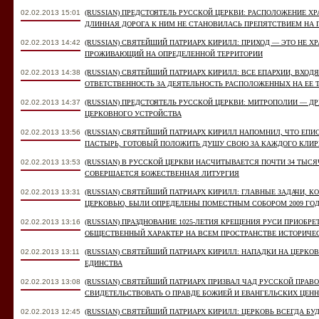
02.02.2013 15:01
(RUSSIAN) ПРЕДСТОЯТЕЛЬ РУССКОЙ ЦЕРКВИ: РАСПОЛОЖЕНИЕ Х
ДЛИННАЯ ДОРОГА К НИМ НЕ СТАНОВИЛАСЬ ПРЕПЯТСТВИЕМ НА П
02.02.2013 14:42
(RUSSIAN) СВЯТЕЙШИЙ ПАТРИАРХ КИРИЛЛ: ПРИХОД — ЭТО НЕ Х
ПРОЖИВАЮЩИЙ НА ОПРЕДЕЛЕННОЙ ТЕРРИТОРИИ
02.02.2013 14:38
(RUSSIAN) СВЯТЕЙШИЙ ПАТРИАРХ КИРИЛЛ: ВСЕ ЕПАРХИИ, ВХО
ОТВЕТСТВЕННОСТЬ ЗА ДЕЯТЕЛЬНОСТЬ РАСПОЛОЖЕННЫХ НА ЕЕ
02.02.2013 14:37
(RUSSIAN) ПРЕДСТОЯТЕЛЬ РУССКОЙ ЦЕРКВИ: МИТРОПОЛИИ — Д
ЦЕРКОВНОГО УСТРОЙСТВА
02.02.2013 13:56
(RUSSIAN) СВЯТЕЙШИЙ ПАТРИАРХ КИРИЛЛ НАПОМНИЛ, ЧТО ЕПИ
ПАСТЫРЬ, ГОТОВЫЙ ПОЛОЖИТЬ ДУШУ СВОЮ ЗА КАЖДОГО КЛИР
02.02.2013 13:53
(RUSSIAN) В РУССКОЙ ЦЕРКВИ НАСЧИТЫВАЕТСЯ ПОЧТИ 34 ТЫСЯЧ
СОВЕРШАЕТСЯ БОЖЕСТВЕННАЯ ЛИТУРГИЯ
02.02.2013 13:31
(RUSSIAN) СВЯТЕЙШИЙ ПАТРИАРХ КИРИЛЛ: ГЛАВНЫЕ ЗАДАЧИ, К
ЦЕРКОВЬЮ, БЫЛИ ОПРЕДЕЛЕНЫ ПОМЕСТНЫМ СОБОРОМ 2009 ГО
02.02.2013 13:16
(RUSSIAN) ПРАЗДНОВАНИЕ 1025-ЛЕТИЯ КРЕЩЕНИЯ РУСИ ПРИОБР
ОБЩЕСТВЕННЫЙ ХАРАКТЕР НА ВСЕМ ПРОСТРАНСТВЕ ИСТОРИЧЕ
02.02.2013 13:11
(RUSSIAN) СВЯТЕЙШИЙ ПАТРИАРХ КИРИЛЛ: НАПАДКИ НА ЦЕРКО
ЕДИНСТВА
02.02.2013 13:08
(RUSSIAN) СВЯТЕЙШИЙ ПАТРИАРХ ПРИЗВАЛ ЧАД РУССКОЙ ПРА
СВИДЕТЕЛЬСТВОВАТЬ О ПРАВДЕ БОЖИЕЙ И ЕВАНГЕЛЬСКИХ ЦЕН
02.02.2013 12:45
(RUSSIAN) СВЯТЕЙШИЙ ПАТРИАРХ КИРИЛЛ: ЦЕРКОВЬ ВСЕГДА Б