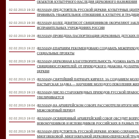
ОБЪЕКТОВ КУЛЬТУРНОГО НАСЛЕДИЯ ЦЕРКОВНОГО НАЗНАЧЕНИЯ
02.02.2013 19:32
(RUSSIAN) ПРЕДСТОЯТЕЛЬ РУССКОЙ ЦЕРКВИ: КУЛЬТУРНЫЕ ЦЕНТ
ПРИВИВАТЬ УВАЖИТЕЛЬНОЕ ОТНОШЕНИЕ К КУЛЬТУРЕ И ТРАДИЦ
02.02.2013 19:30
(RUSSIAN) БОЛЕЕ ДЕВЯТИСОТ СВЯЩЕННИКОВ ОКОРМЛЯЮТ ЗАК
ИСПРАВИТЕЛЬНЫХ УЧРЕЖДЕНИЯХ РОССИИ
02.02.2013 19:28
(RUSSIAN) ПРОВЕДЕНА ПАСПОРТИЗАЦИЯ ЦЕРКОВНЫХ ДЕТСКИХ 
02.02.2013 19:22
(RUSSIAN) ЕПАРХИЯМ РЕКОМЕНДОВАНО СОЗДАВАТЬ МЕЖПРИХО
СОЦИАЛЬНЫЕ ПРОЕКТЫ
02.02.2013 19:19
(RUSSIAN) ЦЕРКОВНАЯ БЛАГОТВОРИТЕЛЬНОСТЬ ДОЛЖНА БЫТЬ 
СВЯЩЕННОСЛУЖИТЕЛЕЙ: ОТ ПРИХОДСКОГО ДИАКОНА ДО ПАТРИ
ЦЕРКВИ
02.02.2013 19:15
(RUSSIAN) СВЯТЕЙШИЙ ПАТРИАРХ КИРИЛЛ: ЗА СОЗДАНИЕМ МО
ПАСТЫРСКАЯ ЗАДАЧА — НАУЧЕНИЕ МОЛОДОГО ПОКОЛЕНИЯ ЖИЗ
02.02.2013 19:13
(RUSSIAN) ЧИСЛО СТАРООБРЯДНЫХ ПРИХОДОВ РУССКОЙ ПРАВО
УВЕЛИЧИВАЕТСЯ
02.02.2013 19:04
(RUSSIAN) НА АРХИЕРЕЙСКОМ СОБОРЕ РАССМОТРЕЛИ ИТОГИ МИ
МЕЖСОБОРНЫЙ ПЕРИОД
02.02.2013 19:02
(RUSSIAN) ОСВЯЩЕННЫЙ АРХИЕРЕЙСКИЙ СОБОР ОБСУДИТ ВОПР
НОВОМУЧЕНИКОВ И ИСПОВЕДНИКОВ РОССИЙСКИХ В РАЗНЫХ ТР
02.02.2013 18:58
(RUSSIAN) ПРЕДСТОЯТЕЛЬ РУССКОЙ ЦЕРКВИ: НУЖНО СОХРАНЯТЬ
МНОГОВЕКОВОЙ, МНОГООБРАЗНОЙ ЦЕРКОВНО-ПЕВЧЕСКОЙ ТРАД