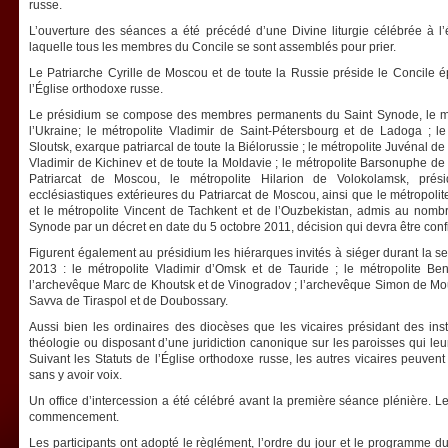
russe.
L’ouverture des séances a été précédé d’une Divine liturgie célébrée à l
laquelle tous les membres du Concile se sont assemblés pour prier.
Le Patriarche Cyrille de Moscou et de toute la Russie préside le Concile 
l’Église orthodoxe russe.
Le présidium se compose des membres permanents du Saint Synode, le mét
l’Ukraine; le métropolite Vladimir de Saint-Pétersbourg et de Ladoga ; l
Sloutsk, exarque patriarcal de toute la Biélorussie ; le métropolite Juvénal de
Vladimir de Kichinev et de toute la Moldavie ; le métropolite Barsonuphe d
Patriarcat de Moscou, le métropolite Hilarion de Volokolamsk, prés
ecclésiastiques extérieures du Patriarcat de Moscou, ainsi que le métropol
et le métropolite Vincent de Tachkent et de l’Ouzbekistan, admis au no
Synode par un décret en date du 5 octobre 2011, décision qui devra être conf
Figurent également au présidium les hiérarques invités à siéger durant la se
2013 : le métropolite Vladimir d’Omsk et de Tauride ; le métropolite B
l’archevêque Marc de Khoutsk et de Vinogradov ; l’archevêque Simon de Mo
Savva de Tiraspol et de Doubossary.
Aussi bien les ordinaires des diocèses que les vicaires présidant des in
théologie ou disposant d’une juridiction canonique sur les paroisses qui leu
Suivant les Statuts de l’Église orthodoxe russe, les autres vicaires peuve
sans y avoir voix.
Un office d’intercession a été célébré avant la première séance plénière. Le 
commencement.
Les participants ont adopté le règlément, l’ordre du jour et le programme 