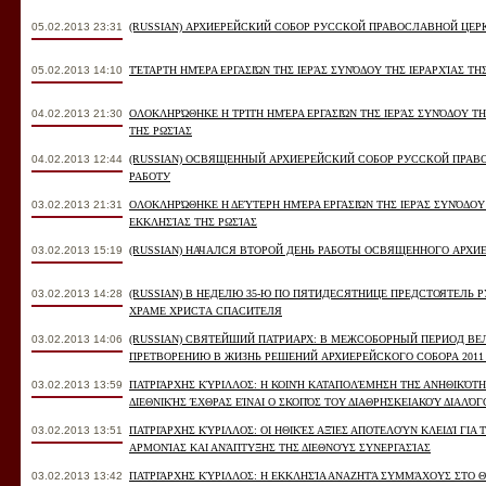
05.02.2013 23:31
(RUSSIAN) АРХИЕРЕЙСКИЙ СОБОР РУССКОЙ ПРАВОСЛАВНОЙ ЦЕ
05.02.2013 14:10
ΤΈΤΑΡΤΗ ΗΜΈΡΑ ΕΡΓΑΣΙΏΝ ΤΗΣ ΙΕΡΆΣ ΣΥΝΌΔΟΥ ΤΗΣ ΙΕΡΑΡΧΊΑΣ Τ
04.02.2013 21:30
ΟΛΟΚΛΗΡΏΘΗΚΕ Η ΤΡΊΤΗ ΗΜΈΡΑ ΕΡΓΑΣΙΏΝ ΤΗΣ ΙΕΡΆΣ ΣΥΝΌΔΟΥ ΤΗ
ΤΗΣ ΡΩΣΊΑΣ
04.02.2013 12:44
(RUSSIAN) ОСВЯЩЕННЫЙ АРХИЕРЕЙСКИЙ СОБОР РУССКОЙ ПРА
РАБОТУ
03.02.2013 21:31
ΟΛΟΚΛΗΡΏΘΗΚΕ Η ΔΕΎΤΕΡΗ ΗΜΈΡΑ ΕΡΓΑΣΙΏΝ ΤΗΣ ΙΕΡΆΣ ΣΥΝΌΔΟΥ
ΕΚΚΛΗΣΊΑΣ ΤΗΣ ΡΩΣΊΑΣ
03.02.2013 15:19
(RUSSIAN) НАЧАЛСЯ ВТОРОЙ ДЕНЬ РАБОТЫ ОСВЯЩЕННОГО АРХИ
03.02.2013 14:28
(RUSSIAN) В НЕДЕЛЮ 35-Ю ПО ПЯТИДЕСЯТНИЦЕ ПРЕДСТОЯТЕЛЬ
ХРАМЕ ХРИСТА СПАСИТЕЛЯ
03.02.2013 14:06
(RUSSIAN) СВЯТЕЙШИЙ ПАТРИАРХ: В МЕЖСОБОРНЫЙ ПЕРИОД ВЕ
ПРЕТВОРЕНИЮ В ЖИЗНЬ РЕШЕНИЙ АРХИЕРЕЙСКОГО СОБОРА 2011
03.02.2013 13:59
ΠΑΤΡΙΆΡΧΗΣ ΚΎΡΙΛΛΟΣ: Η ΚΟΙΝΉ ΚΑΤΑΠΟΛΈΜΗΣΗ ΤΗΣ ΑΝΗΘΙΚΌΤΗΤΑΣ, 
ΕΘΝΙΚΉΣ ΈΧΘΡΑΣ ΕΊΝΑΙ Ο ΣΚΟΠΌΣ ΤΟΥ ΔΙΑΘΡΗΣΚΕΙΑΚΟΎ ΔΙΑΛΌΓΟΥ
03.02.2013 13:51
ΠΑΤΡΙΆΡΧΗΣ ΚΎΡΙΛΛΟΣ: ΟΙ ΗΘΙΚΈΣ ΑΞΊΕΣ ΑΠΟΤΕΛΟΎΝ ΚΛΕΙΔΊ ΓΙΑ 
ΑΡΜΟΝΊΑΣ ΚΑΙ ΑΝΆΠΤΥΞΗΣ ΤΗΣ ΔΙΕΘΝΟΎΣ ΣΥΝΕΡΓΑΣΊΑΣ
03.02.2013 13:42
ΠΑΤΡΙΆΡΧΗΣ ΚΎΡΙΛΛΟΣ: Η ΕΚΚΛΗΣΊΑ ΑΝΑΖΗΤΆ ΣΥΜΜΆΧΟΥΣ ΣΤΟ Θ