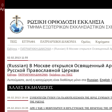
Αρχείο
ΡΩΣΙΚΗ ΟΡΘΟΔΟΞΗ ΕΚΚΛΗΣΙΑ
ΤΜΗΜΑ ΕΞΩΤΕΡΙΚΩΝ ΕΚΚΛΗΣΙΑΣΤΙΚΩΝ Σ
ΤΕΕΣ
ΕΓΓΡΑΦΑ
ПΑΤΡΙΑΡΧΙΚΗ ΔΙΑΚΟΝΙΑ
Ομιλίες
Κηρύγματα
Ειδήσεις
>
ПΑΤΡΙΑΡΧΙΚΗ ΔΙΑΚΟΝΙΑ
>
(Russian) В Москве открылся Освященный А
02.02.2013 11:55
(Russian) В Москве открылся Освященный А
Русской Православной Церкви
Ειδήσεις
,
ПΑΤΡΙΑΡΧΙΚΗ ΔΙΑΚΟΝΙΑ
,
Пρόεδρος του ΤΕΕΣ
Λυπούμαστε, αυτή η καταχώρηση είναι διαθέσιμη μόνο στα
Russian
,
English
,
ΆΛΛΕΣ ΕΚΔΗΛΏΣΕΙΣ
06.02.2013 19:44
ΣΥΝΈΝΤΕΥΞΗ ΤΎΠΟΥ ΓΙΑ ΤΑ ΑΠΟΤΕΛΈΣΜΑΤΑ ΤΗΣ ΙΕΡΆΣ ΣΥΝΌΔΟΥ 
ΤΗΣ ΡΩΣΊΑΣ
05.02.2013 23:35
ΑΠΌ 2 ΈΩΣ 5 ΦΕΒΡΟΥΑΡΊΟΥ Η ΙΕΡΆ ΣΎΝΟΔΟΣ ΤΗΣ ΙΕΡΑΡΧΊΑΣ ΤΗΣ 