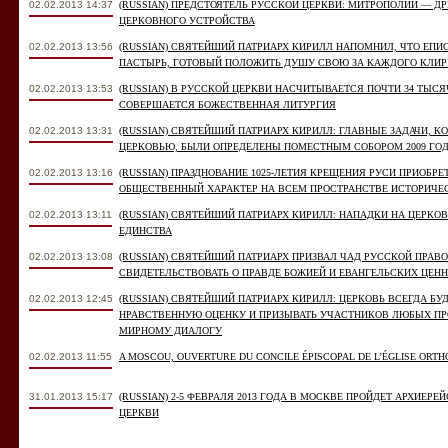
02.02.2013 14:37
(RUSSIAN) ПРЕДСТОЯТЕЛЬ РУССКОЙ ЦЕРКВИ: МИТРОПОЛИИ — Д
ЦЕРКОВНОГО УСТРОЙСТВА
02.02.2013 13:56
(RUSSIAN) СВЯТЕЙШИЙ ПАТРИАРХ КИРИЛЛ НАПОМНИЛ, ЧТО ЕПИ
ПАСТЫРЬ, ГОТОВЫЙ ПОЛОЖИТЬ ДУШУ СВОЮ ЗА КАЖДОГО КЛИР
02.02.2013 13:53
(RUSSIAN) В РУССКОЙ ЦЕРКВИ НАСЧИТЫВАЕТСЯ ПОЧТИ 34 ТЫСЯЧ
СОВЕРШАЕТСЯ БОЖЕСТВЕННАЯ ЛИТУРГИЯ
02.02.2013 13:31
(RUSSIAN) СВЯТЕЙШИЙ ПАТРИАРХ КИРИЛЛ: ГЛАВНЫЕ ЗАДАЧИ, К
ЦЕРКОВЬЮ, БЫЛИ ОПРЕДЕЛЕНЫ ПОМЕСТНЫМ СОБОРОМ 2009 ГО
02.02.2013 13:16
(RUSSIAN) ПРАЗДНОВАНИЕ 1025-ЛЕТИЯ КРЕЩЕНИЯ РУСИ ПРИОБР
ОБЩЕСТВЕННЫЙ ХАРАКТЕР НА ВСЕМ ПРОСТРАНСТВЕ ИСТОРИЧЕ
02.02.2013 13:11
(RUSSIAN) СВЯТЕЙШИЙ ПАТРИАРХ КИРИЛЛ: НАПАДКИ НА ЦЕРКО
ЕДИНСТВА
02.02.2013 13:08
(RUSSIAN) СВЯТЕЙШИЙ ПАТРИАРХ ПРИЗВАЛ ЧАД РУССКОЙ ПРА
СВИДЕТЕЛЬСТВОВАТЬ О ПРАВДЕ БОЖИЕЙ И ЕВАНГЕЛЬСКИХ ЦЕН
02.02.2013 12:45
(RUSSIAN) СВЯТЕЙШИЙ ПАТРИАРХ КИРИЛЛ: ЦЕРКОВЬ ВСЕГДА Б
НРАВСТВЕННУЮ ОЦЕНКУ И ПРИЗЫВАТЬ УЧАСТНИКОВ ЛЮБЫХ П
МИРНОМУ ДИАЛОГУ
02.02.2013 11:55
A MOSCOU, OUVERTURE DU CONCILE ÉPISCOPAL DE L’ÉGLISE ORT
31.01.2013 15:17
(RUSSIAN) 2-5 ФЕВРАЛЯ 2013 ГОДА В МОСКВЕ ПРОЙДЕТ АРХИЕ
ЦЕРКВИ