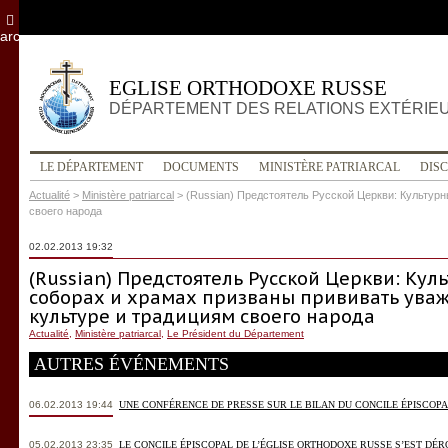
archives
EGLISE ORTHODOXE RUSSE
DÉPARTEMENT DES RELATIONS EXTÉRIE
LE DÉPARTEMENT
DOCUMENTS
MINISTÈRE PATRIARCAL
DIS
Actualité
>
Ministère patriarcal
>
(Russian) Предстоятель Русской Церкви: Культур
своего народа
02.02.2013 19:32
(Russian) Предстоятель Русской Церкви: Ку
соборах и храмах призваны прививать ува
культуре и традициям своего народа
Actualité
,
Ministère patriarcal
,
Le Président du Département
AUTRES ÉVÉNEMENTS
06.02.2013 19:44
UNE CONFÉRENCE DE PRESSE SUR LE BILAN DU CONCILE ÉPISCOPA
05.02.2013 23:35
LE CONCILE ÉPISCOPAL DE L’ÉGLISE ORTHODOXE RUSSE S’EST DÉRO