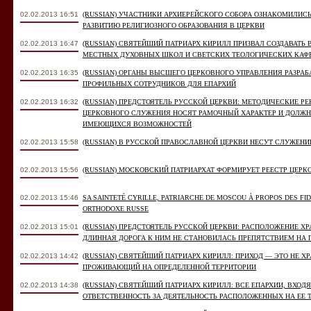
02.02.2013 16:51
(RUSSIAN) УЧАСТНИКИ АРХИЕРЕЙСКОГО СОБОРА ОЗНАКОМИЛИС
РАЗВИТИЮ РЕЛИГИОЗНОГО ОБРАЗОВАНИЯ В ЦЕРКВИ
02.02.2013 16:47
(RUSSIAN) СВЯТЕЙШИЙ ПАТРИАРХ КИРИЛЛ ПРИЗВАЛ СОЗДАВАТЬ 
МЕСТНЫХ ДУХОВНЫХ ШКОЛ И СВЕТСКИХ ТЕОЛОГИЧЕСКИХ КАФ
02.02.2013 16:35
(RUSSIAN) ОРГАНЫ ВЫСШЕГО ЦЕРКОВНОГО УПРАВЛЕНИЯ РАЗР
ПРОФИЛЬНЫХ СОТРУДНИКОВ ДЛЯ ЕПАРХИЙ
02.02.2013 16:32
(RUSSIAN) ПРЕДСТОЯТЕЛЬ РУССКОЙ ЦЕРКВИ: МЕТОДИЧЕСКИЕ Р
ЦЕРКОВНОГО СЛУЖЕНИЯ НОСЯТ РАМОЧНЫЙ ХАРАКТЕР И ДОЛЖ
ИМЕЮЩИХСЯ ВОЗМОЖНОСТЕЙ
02.02.2013 15:58
(RUSSIAN) В РУССКОЙ ПРАВОСЛАВНОЙ ЦЕРКВИ НЕСУТ СЛУЖЕНИ
02.02.2013 15:56
(RUSSIAN) МОСКОВСКИЙ ПАТРИАРХАТ ФОРМИРУЕТ РЕЕСТР ЦЕР
02.02.2013 15:46
SA SAINTETÉ CYRILLE, PATRIARCHE DE MOSCOU À PROPOS DES FID
ORTHODOXE RUSSE
02.02.2013 15:01
(RUSSIAN) ПРЕДСТОЯТЕЛЬ РУССКОЙ ЦЕРКВИ: РАСПОЛОЖЕНИЕ Х
ДЛИННАЯ ДОРОГА К НИМ НЕ СТАНОВИЛАСЬ ПРЕПЯТСТВИЕМ НА П
02.02.2013 14:42
(RUSSIAN) СВЯТЕЙШИЙ ПАТРИАРХ КИРИЛЛ: ПРИХОД — ЭТО НЕ Х
ПРОЖИВАЮЩИЙ НА ОПРЕДЕЛЕННОЙ ТЕРРИТОРИИ
02.02.2013 14:38
(RUSSIAN) СВЯТЕЙШИЙ ПАТРИАРХ КИРИЛЛ: ВСЕ ЕПАРХИИ, ВХО
ОТВЕТСТВЕННОСТЬ ЗА ДЕЯТЕЛЬНОСТЬ РАСПОЛОЖЕННЫХ НА ЕЕ