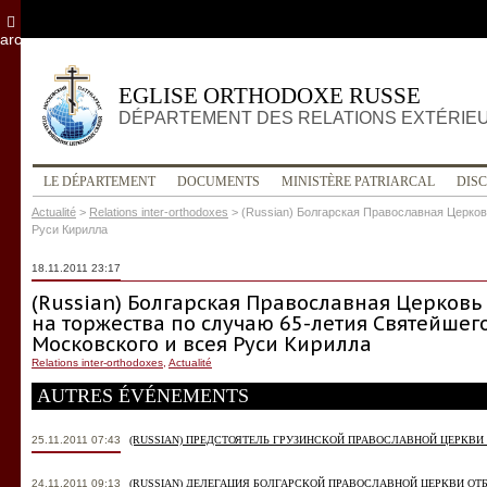
archives
EGLISE ORTHODOXE RUSSE
DÉPARTEMENT DES RELATIONS EXTÉRIE
LE DÉPARTEMENT
DOCUMENTS
MINISTÈRE PATRIARCAL
DIS
Actualité
>
Relations inter-orthodoxes
>
(Russian) Болгарская Православная Церков
Руси Кирилла
18.11.2011 23:17
(Russian) Болгарская Православная Церков
на торжества по случаю 65-летия Святейшег
Московского и всея Руси Кирилла
Relations inter-orthodoxes
,
Actualité
AUTRES ÉVÉNEMENTS
25.11.2011 07:43
(RUSSIAN) ПРЕДСТОЯТЕЛЬ ГРУЗИНСКОЙ ПРАВОСЛАВНОЙ ЦЕРКВИ
24.11.2011 09:13
(RUSSIAN) ДЕЛЕГАЦИЯ БОЛГАРСКОЙ ПРАВОСЛАВНОЙ ЦЕРКВИ О