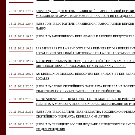
23.11.2011 17:07
(RUSSIAN) ПРЕДСТОЯТЕЛЬ ГРУЗИНСКОЙ ПРАВОСЛАВНОЙ ЦЕРКВ
МОСКОВСКОМ ХРАМЕ ВЕЛИКОМУЧЕНИКА ГЕОРГИЯ ПОБЕДОНОС
23.11.2011 12:44
(RUSSIAN) ПРЕДСТОЯТЕЛЬ ГРУЗИНСКОЙ ПРАВОСЛАВНОЙ ЦЕРКВИ
ЛАВРУ
22.11.2011 16:15
(RUSSIAN) ЗАВЕРШИЛОСЬ ПРЕБЫВАНИЕ В МОСКВЕ ПРЕДСТОЯТЕ
22.11.2011 16:11
LES MEMBRES DE LA RENCONTRE DES PRIMATS ET DES REPRÉSENT
LOCALES ONT SOULIGNÉ L’IMPORTANCE DE LA COLLABORATION I
22.11.2011 12:07
LES REPRÉSENTANTS DE L’ÉTAT, DE LA SOCIÉTÉ ET LES AMBASSADE
ORTHODOXE RUSSE À L’OCCASION DE SON 65E ANNIVERSAIRE
21.11.2011 16:28
AU KREMLIN DE MOSCOU, RENCONTRE DES PRIMATS ET DES REPR
LOCALES
20.11.2011 22:56
(RUSSIAN) СЛОВО СВЯТЕЙШЕГО ПАТРИАРХА КИРИЛЛА НА ТОРЖЕ
СПАСИТЕЛЯ ПО СЛУЧАЮ 65-ЛЕТИЯ ЕГО СВЯТЕЙШЕСТВА
20.11.2011 21:32
LE PRÉSIDENT RUSSE RENCONTRE LES PRIMATS ET LES REPRÉSEN
PRÉSENTS À MOSCOU À L’OCCASION DU 65E ANNIVERSAIRE DU PAT
20.11.2011 21:31
(RUSSIAN) ПРЕДСЕДАТЕЛЬ ПРАВИТЕЛЬСТВА РОССИЙСКОЙ ФЕДЕРА
СВЯТЕЙШЕГО ПАТРИАРХА КИРИЛЛА С 65-ЛЕТИЕМ
20.11.2011 21:30
(RUSSIAN) ПРЕЗИДЕНТ РОССИИ ПОЗДРАВИЛ ПРЕДСТОЯТЕЛЯ РУСС
СО ДНЯ РОЖДЕНИЯ