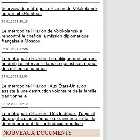
Interview du métropolite Hilarion de Volokolamsk
au portail «Romfea»
25.01.2021 20:18
Le métropolite Hilarion de Volokolamsk a
rencontré le chef de la mission diplomatique
française à Moscou
25.01.2021 12:26
Le métropolite Hilarion: Le politiquement correct
ne doit pas intervenir dans ce qui est sacré pour
des millions d’hommes
24.01.2021 22:03
Le métropolite Hilarion : Aux États-Unis, on
assiste à une destruction volontaire de la famille
traditionnelle
28.12.2020 12:12
Le métropolite Hilarion : Dès le départ, l’objectif
du projet « d’autocéphalie ukrainienne » était le
démembrement de l’orthodoxie mondiale
NOUVEAUX DOCUMENTS