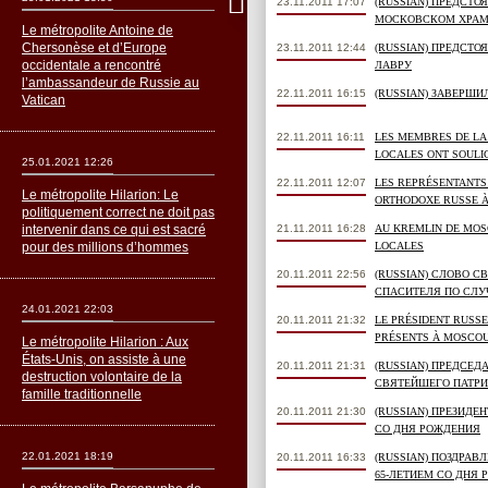
23.11.2011 17:07
(RUSSIAN) ПРЕДСТ
МОСКОВСКОМ ХРАМ
Le métropolite Antoine de
Chersonèse et d’Europe
23.11.2011 12:44
(RUSSIAN) ПРЕДСТ
occidentale a rencontré
ЛАВРУ
l’ambassandeur de Russie au
22.11.2011 16:15
(RUSSIAN) ЗАВЕРШ
Vatican
22.11.2011 16:11
LES MEMBRES DE LA
LOCALES ONT SOULI
25.01.2021 12:26
22.11.2011 12:07
LES REPRÉSENTANTS 
Le métropolite Hilarion: Le
ORTHODOXE RUSSE À 
politiquement correct ne doit pas
intervenir dans ce qui est sacré
21.11.2011 16:28
AU KREMLIN DE MOS
pour des millions d’hommes
LOCALES
20.11.2011 22:56
(RUSSIAN) СЛОВО 
СПАСИТЕЛЯ ПО СЛУ
24.01.2021 22:03
20.11.2011 21:32
LE PRÉSIDENT RUSS
PRÉSENTS À MOSCOU 
Le métropolite Hilarion : Aux
États-Unis, on assiste à une
20.11.2011 21:31
(RUSSIAN) ПРЕДСЕД
destruction volontaire de la
СВЯТЕЙШЕГО ПАТРИ
famille traditionnelle
20.11.2011 21:30
(RUSSIAN) ПРЕЗИДЕ
СО ДНЯ РОЖДЕНИЯ
22.01.2021 18:19
20.11.2011 16:33
(RUSSIAN) ПОЗДРА
65-ЛЕТИЕМ СО ДНЯ