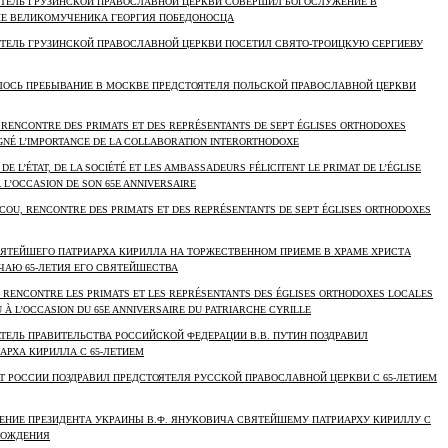
ОЯТЕЛЬ ГРУЗИНСКОЙ ПРАВОСЛАВНОЙ ЦЕРКВИ СОВЕРШИЛ БОГОСЛУЖЕНИЕ В
Е ВЕЛИКОМУЧЕНИКА ГЕОРГИЯ ПОБЕДОНОСЦА
ОЯТЕЛЬ ГРУЗИНСКОЙ ПРАВОСЛАВНОЙ ЦЕРКВИ ПОСЕТИЛ СВЯТО-ТРОИЦКУЮ СЕРГИЕВУ
ИЛОСЬ ПРЕБЫВАНИЕ В МОСКВЕ ПРЕДСТОЯТЕЛЯ ПОЛЬСКОЙ ПРАВОСЛАВНОЙ ЦЕРКВИ
 RENCONTRE DES PRIMATS ET DES REPRÉSENTANTS DE SEPT ÉGLISES ORTHODOXES
GNÉ L’IMPORTANCE DE LA COLLABORATION INTERORTHODOXE
DE L’ÉTAT, DE LA SOCIÉTÉ ET LES AMBASSADEURS FÉLICITENT LE PRIMAT DE L’ÉGLISE
L’OCCASION DE SON 65E ANNIVERSAIRE
COU, RENCONTRE DES PRIMATS ET DES REPRÉSENTANTS DE SEPT ÉGLISES ORTHODOXES
СВЯТЕЙШЕГО ПАТРИАРХА КИРИЛЛА НА ТОРЖЕСТВЕННОМ ПРИЕМЕ В ХРАМЕ ХРИСТА
ЧАЮ 65-ЛЕТИЯ ЕГО СВЯТЕЙШЕСТВА
E RENCONTRE LES PRIMATS ET LES REPRÉSENTANTS DES ÉGLISES ORTHODOXES LOCALES
À L’OCCASION DU 65E ANNIVERSAIRE DU PATRIARCHE CYRILLE
АТЕЛЬ ПРАВИТЕЛЬСТВА РОССИЙСКОЙ ФЕДЕРАЦИИ В.В. ПУТИН ПОЗДРАВИЛ
АРХА КИРИЛЛА С 65-ЛЕТИЕМ
НТ РОССИИ ПОЗДРАВИЛ ПРЕДСТОЯТЕЛЯ РУССКОЙ ПРАВОСЛАВНОЙ ЦЕРКВИ С 65-ЛЕТИЕМ
ВЛЕНИЕ ПРЕЗИДЕНТА УКРАИНЫ В.Ф. ЯНУКОВИЧА СВЯТЕЙШЕМУ ПАТРИАРХУ КИРИЛЛУ С
 РОЖДЕНИЯ