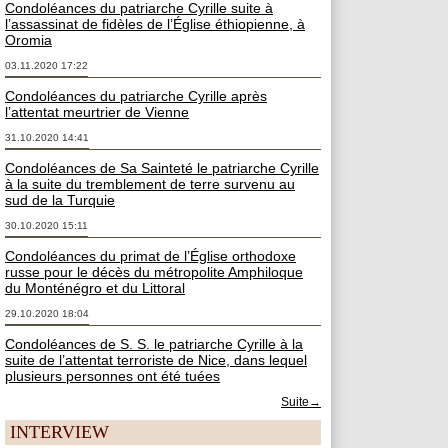
Condoléances du patriarche Cyrille suite à
l’assassinat de fidèles de l’Église éthiopienne, à
Oromia
03.11.2020 17:22
Condoléances du patriarche Cyrille après
l’attentat meurtrier de Vienne
31.10.2020 14:41
Condoléances de Sa Sainteté le patriarche Cyrille
à la suite du tremblement de terre survenu au
sud de la Turquie
30.10.2020 15:11
Condoléances du primat de l’Église orthodoxe
russe pour le décès du métropolite Amphiloque
du Monténégro et du Littoral
29.10.2020 18:04
Condoléances de S. S. le patriarche Cyrille à la
suite de l’attentat terroriste de Nice, dans lequel
plusieurs personnes ont été tuées
Suite→
INTERVIEW