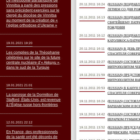
Le métropolite Barsanuphe de
20.11.2011 16:24
(RUSSIAN) ПОЗДРАВ
Vinnitsa a parlé des pressions
ЛЕТИЕМ СО ДНЯ РО
sans précédent exercées sur le
clergé du diocèse de Vinnitsa
20.11.2011 16:13
(RUSSIAN) ПОЗДРА
au moment de la création de «
СВЯТЕЙШЕМУ ПАТРИ
l’église orthodoxe d’Ukraine »
РОЖДЕНИЯ
20.11.2011 16:12
(RUSSIAN) ПОЗДРА
КАТОЛИКОСА-ПАТРИА
19.01.2021 19:20
20.11.2011 16:11
(RUSSIAN) В ДЕНЬ 
Les complies de la Théophanie
СПАСИТЕЛЯ СОВЕР
célébrées sur le site de la future
19.11.2011 22:27
(RUSSIAN) СОСТОЯ
centrale nucléaire d’« Akkuyu »,
МИТРОПОЛИТОМ ЧЕ
dans le sud de la Turquie
19.11.2011 21:59
(RUSSIAN) ПРЕДСТ
МИТРОПОЛИТОМ ВА
18.01.2021 21:01
19.11.2011 20:53
(RUSSIAN) В КАНУН
СПАСИТЕЛЯ СОВЕР
La paroisse de la Dormition de
Stafford, États-Unis, est revenue
19.11.2011 16:24
(RUSSIAN) СОСТОЯ
à l’Église russe hors-frontières
ВАРШАВСКИМ И ВС
19.11.2011 14:42
(RUSSIAN) СОСТОЯ
ИЕРАРХОМ РУМЫНС
12.01.2021 22:12
19.11.2011 13:52
(RUSSIAN) ПРЕДСЕ
En France, des professionnels
ВИДИНСКИМ ДОМЕ
de la santé ont été décorés de