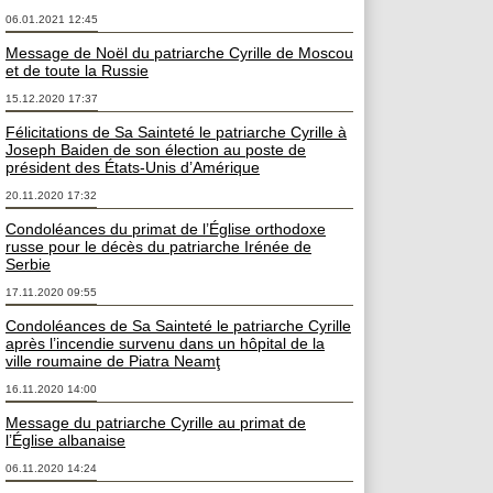
06.01.2021 12:45
Message de Noël du patriarche Cyrille de Moscou
et de toute la Russie
15.12.2020 17:37
Félicitations de Sa Sainteté le patriarche Cyrille à
Joseph Baiden de son élection au poste de
président des États-Unis d’Amérique
20.11.2020 17:32
Condoléances du primat de l’Église orthodoxe
russe pour le décès du patriarche Irénée de
Serbie
17.11.2020 09:55
Condoléances de Sa Sainteté le patriarche Cyrille
après l’incendie survenu dans un hôpital de la
ville roumaine de Piatra Neamţ
16.11.2020 14:00
Message du patriarche Cyrille au primat de
l’Église albanaise
06.11.2020 14:24