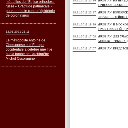
18.11.2011 23:39
(RUSSIAN) НА ПРАЗ
médailles de l’Église orthodoxe
ПРИЕХАЛ БЛАЖЕНН
russe « Gratitude patriarcale »
pour leur lutte contre l’épidémie
18.11.2011 23:17
(RUSSIAN) БОЛГАР
de coronavirus
ЛЕТИЯ СВЯТЕЙШЕГО
18.11.2011 18:29
(RUSSIAN) В МОСК
ПРАВОСЛАВНОЙ ЦЕР
12.01.2021 21:11
18.11.2011 17:58
(RUSSIAN) ДЛЯ УЧА
Le métropolite Antoine de
МОСКВУ ПРИБЫЛА 
Chersonèse et d’Europe
18.11.2011 17:57
(RUSSIAN) ПРЕДСТ
occidentale a célébré une litie
sur la tombe de l’archiprêtre
Michel Ossorguine