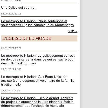
03.10.2020 16:46
Une église qui souffre
04.08.2020 11:15
Le métropolite Hilarion : Nous soutenons et
soutiendrons l’Église canonique au Monténégro
Suite→
L’ÉGLISE ET LE MONDE
25.01.2021 12:26
Le métropolite Hilarion: Le politiquement correct
ne doit pas intervenir dans ce qui est sacré pour
des millions d’hommes
24.01.2021 22:03
Le métropolite Hilarion : Aux États-Unis, on
assiste à une destruction volontaire de la famille
traditionnelle
28.12.2020 12:12
Le métropolite Hilarion : Dès le départ, l’objectif
du projet « d’autocéphalie ukrainienne » était le
démembrement de l’orthodoxie mondiale