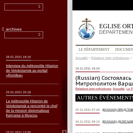
EGLISE OR
archives
DÉPARTEMENT
LE DÉPARTEMENT
DOCUMEN
26.01.2021 18:16
Actualité
>
Relations inter-orthodoxes
>
Interview du métropolite Hilarion
19.11.2011 16:24
de Volokolamsk au portail
«Romfea»
(Russian) Состоялас
Митрополитом Варш
Relations inter-orthodoxes
,
Actualité
,
Le P
25.01.2021 20:18
AUTRES ÉVÉNEMENT
Le métropolite Hilarion de
Volokolamsk a rencontré le chef
25.11.2011 07:43
(RUSSIAN) ПРЕДСТ
de la mission diplomatique
française à Moscou
24.11.2011 09:13
(RUSSIAN) ДЕЛЕГА
25.01.2021 13:50