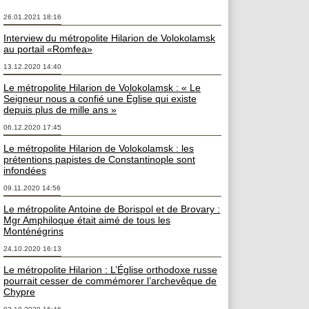
26.01.2021 18:16
Interview du métropolite Hilarion de Volokolamsk
au portail «Romfea»
13.12.2020 14:40
Le métropolite Hilarion de Volokolamsk : « Le
Seigneur nous a confié une Église qui existe
depuis plus de mille ans »
06.12.2020 17:45
Le métropolite Hilarion de Volokolamsk : les
prétentions papistes de Constantinople sont
infondées
09.11.2020 14:56
Le métropolite Antoine de Borispol et de Brovary :
Mgr Amphiloque était aimé de tous les
Monténégrins
24.10.2020 16:13
Le métropolite Hilarion : L’Église orthodoxe russe
pourrait cesser de commémorer l’archevêque de
Chypre