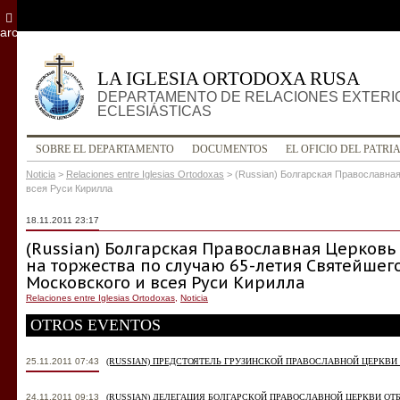
archivo
LA IGLESIA ORTODOXA RUSA
DEPARTAMENTO DE RELACIONES EXTERI
ECLESIÁSTICAS
SOBRE EL DEPARTAMENTO
DOCUMENTOS
EL OFICIO DEL PATRI
Noticia
>
Relaciones entre Iglesias Ortodoxas
>
(Russian) Болгарская Православна
всея Руси Кирилла
18.11.2011 23:17
(Russian) Болгарская Православная Церков
на торжества по случаю 65-летия Святейшег
Московского и всея Руси Кирилла
Relaciones entre Iglesias Ortodoxas
,
Noticia
OTROS EVENTOS
25.11.2011 07:43
(RUSSIAN) ПРЕДСТОЯТЕЛЬ ГРУЗИНСКОЙ ПРАВОСЛАВНОЙ ЦЕРКВИ
24.11.2011 09:13
(RUSSIAN) ДЕЛЕГАЦИЯ БОЛГАРСКОЙ ПРАВОСЛАВНОЙ ЦЕРКВИ О