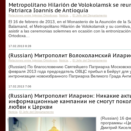
Metropolitano Hilarión de Volokolamsk se reun
Patriarca Ioannis de Antioquía
Relaciones entre Iglesias Ortodoxas
,
Noticia
,
.
,
El Jefe del Departamento
El 16 de febrero de 2013, en el Monasterio de la Asunción de la 
Balamand, el Metropolitano Hilarión de Volokolamsk y su comitiva
asistir a las ceremonias solemnes en ocasión con la entronización
Ortodoxa…
17.02.2013 8:28
(Russian) Митрополит Волоколамский Илари
Relaciones entre Iglesias Ortodoxas
,
Noticia
,
.
,
El Jefe del Departamento
(Russian) По благословению Святейшего Патриарха Московско
февраля 2013 года председатель ОВЦС прибыл в Бейрут для у
интронизации новоизбранного Патриарха Великого Града Антио
17.02.2013 7:06
(Russian) Митрополит Иларион: Никакие акт
информационные кампании не смогут поко
любви к Церкви
Noticia
,
El Jefe del Departamento
(Russian) 16 ф
программы «Цер
Дмитрий Кисел