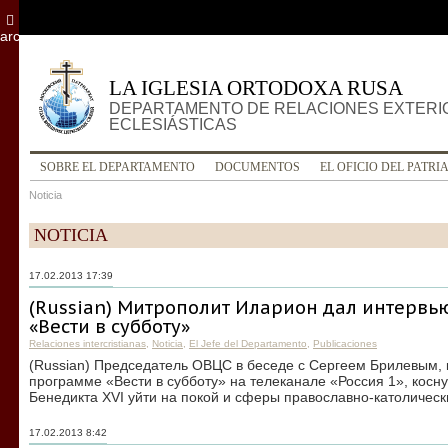
archivo
LA IGLESIA ORTODOXA RUSA
DEPARTAMENTO DE RELACIONES EXTERI
ECLESIÁSTICAS
SOBRE EL DEPARTAMENTO
DOCUMENTOS
EL OFICIO DEL PATRI
Noticia
NOTICIA
17.02.2013 17:39
(Russian) Митрополит Иларион дал интервь
«Вести в субботу»
Relaciones intercristianas
,
Noticia
,
El Jefe del Departamento
,
Publicaciones
(Russian) Председатель ОВЦС в беседе с Сергеем Брилевым, 
программе «Вести в субботу» на телеканале «Россия 1», кос
Бенедикта XVI уйти на покой и сферы православно-католичес
17.02.2013 8:42