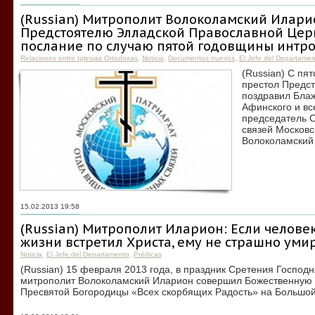
(Russian) Митрополит Волоколамский Илар
Предстоятелю Элладской Православной Цер
послание по случаю пятой годовщины интр
Relaciones entre Iglesias Ortodoxas
,
Noticia
,
Documentos nuevos
,
El Jefe del Departame
(Russian) С пя
престол Предс
поздравил Бла
Афинского и в
председатель 
связей Московс
Волоколамский
15.02.2013 19:58
(Russian) Митрополит Иларион: Если челове
жизни встретил Христа, ему не страшно уми
Noticia
,
El Jefe del Departamento
,
Prédicas
(Russian) 15 февраля 2013 года, в праздник Сретения Господ
митрополит Волоколамский Иларион совершил Божественную л
Пресвятой Богородицы «Всех скорбящих Радость» на Большой