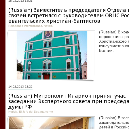
15.02.2013 13:31
(Russian) Заместитель председателя Отдел
связей встретился с руководителем ОВЦС Ро
евангельских христиан-баптистов
Relaciones intercristianas
,
Noticia
(Russian) В хо
перспективы ра
Христианского
консультативно
Балтии.
14.02.2013 22:22
(Russian) Митрополит Иларион принял участ
заседании Экспертного совета при председ
думы РФ
Noticia
,
El Jefe del Departamento
(Russian) В за
законодательно
детей в Россий