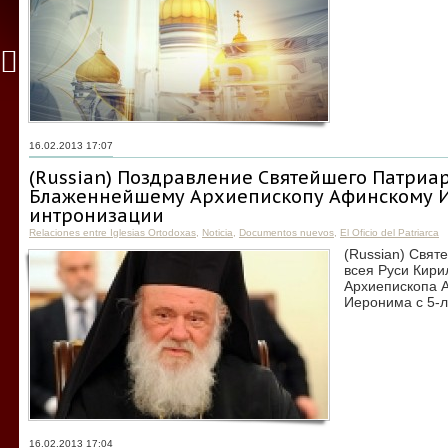
16.02.2013 17:07
(Russian) Поздравление Святейшего Патриа
Блаженнейшему Архиепископу Афинскому И
интронизации
Relaciones entre Iglesias Ortodoxas
,
Noticia
,
Documentos nuevos
,
El Oficio del Patriarca
(Russian) Свят
всея Руси Кир
Архиепископа 
Иеронима с 5-л
16.02.2013 17:04