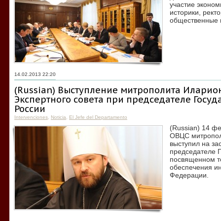
участие эконом
историки, рект
общественные 
14.02.2013 22:20
(Russian) Выступление митрополита Иларио
Экспертного совета при председателе Госу
России
Intervenciones
,
Noticia
,
El Jefe del Departamento
(Russian) 14 ф
ОВЦС митропол
выступил на за
председателе 
посвященном т
обеспечения ин
Федерации.