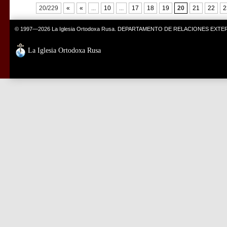
20/229
«
«
...
10
...
17
18
19
20
21
22
2
© 1997—2026 La Iglesia Ortodoxa Rusa. DEPARTAMENTO DE RELACIONES EXT
La Iglesia Ortodoxa Rusa