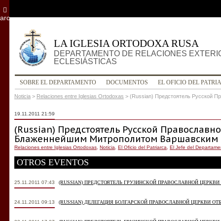
archivo
LA IGLESIA ORTODOXA RUSA
DEPARTAMENTO DE RELACIONES EXTERI
ECLESIÁSTICAS
SOBRE EL DEPARTAMENTO
DOCUMENTOS
EL OFICIO DEL PATRI
Noticia
>
Relaciones entre Iglesias Ortodoxas
>
(Russian) Предстоятель Русской 
19.11.2011 21:59
(Russian) Предстоятель Русской Православно
Блаженнейшим Митрополитом Варшавским и
Relaciones entre Iglesias Ortodoxas
,
Noticia
,
El Oficio del Patriarca
,
El Jefe del Departame
OTROS EVENTOS
25.11.2011 07:43
(RUSSIAN) ПРЕДСТОЯТЕЛЬ ГРУЗИНСКОЙ ПРАВОСЛАВНОЙ ЦЕРКВИ
24.11.2011 09:13
(RUSSIAN) ДЕЛЕГАЦИЯ БОЛГАРСКОЙ ПРАВОСЛАВНОЙ ЦЕРКВИ О