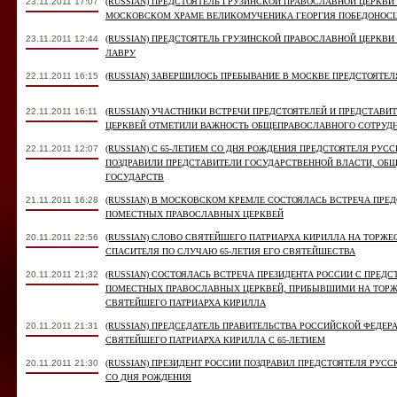
23.11.2011 17:07
(RUSSIAN) ПРЕДСТОЯТЕЛЬ ГРУЗИНСКОЙ ПРАВОСЛАВНОЙ ЦЕРКВ
МОСКОВСКОМ ХРАМЕ ВЕЛИКОМУЧЕНИКА ГЕОРГИЯ ПОБЕДОНОС
23.11.2011 12:44
(RUSSIAN) ПРЕДСТОЯТЕЛЬ ГРУЗИНСКОЙ ПРАВОСЛАВНОЙ ЦЕРКВИ
ЛАВРУ
22.11.2011 16:15
(RUSSIAN) ЗАВЕРШИЛОСЬ ПРЕБЫВАНИЕ В МОСКВЕ ПРЕДСТОЯТЕ
22.11.2011 16:11
(RUSSIAN) УЧАСТНИКИ ВСТРЕЧИ ПРЕДСТОЯТЕЛЕЙ И ПРЕДСТАВ
ЦЕРКВЕЙ ОТМЕТИЛИ ВАЖНОСТЬ ОБЩЕПРАВОСЛАВНОГО СОТРУД
22.11.2011 12:07
(RUSSIAN) С 65-ЛЕТИЕМ СО ДНЯ РОЖДЕНИЯ ПРЕДСТОЯТЕЛЯ РУ
ПОЗДРАВИЛИ ПРЕДСТАВИТЕЛИ ГОСУДАРСТВЕННОЙ ВЛАСТИ, ОБ
ГОСУДАРСТВ
21.11.2011 16:28
(RUSSIAN) В МОСКОВСКОМ КРЕМЛЕ СОСТОЯЛАСЬ ВСТРЕЧА ПРЕ
ПОМЕСТНЫХ ПРАВОСЛАВНЫХ ЦЕРКВЕЙ
20.11.2011 22:56
(RUSSIAN) СЛОВО СВЯТЕЙШЕГО ПАТРИАРХА КИРИЛЛА НА ТОРЖЕ
СПАСИТЕЛЯ ПО СЛУЧАЮ 65-ЛЕТИЯ ЕГО СВЯТЕЙШЕСТВА
20.11.2011 21:32
(RUSSIAN) СОСТОЯЛАСЬ ВСТРЕЧА ПРЕЗИДЕНТА РОССИИ С ПРЕД
ПОМЕСТНЫХ ПРАВОСЛАВНЫХ ЦЕРКВЕЙ, ПРИБЫВШИМИ НА ТОРЖЕ
СВЯТЕЙШЕГО ПАТРИАРХА КИРИЛЛА
20.11.2011 21:31
(RUSSIAN) ПРЕДСЕДАТЕЛЬ ПРАВИТЕЛЬСТВА РОССИЙСКОЙ ФЕДЕРА
СВЯТЕЙШЕГО ПАТРИАРХА КИРИЛЛА С 65-ЛЕТИЕМ
20.11.2011 21:30
(RUSSIAN) ПРЕЗИДЕНТ РОССИИ ПОЗДРАВИЛ ПРЕДСТОЯТЕЛЯ РУСС
СО ДНЯ РОЖДЕНИЯ