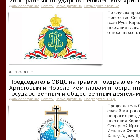
иностранных государств с Рождеством Хрис
Дальнее зарубежье
,
Новости
,
Новые документы
,
Патриаршее служение
По случаю праз
Новолетия Свя
всея Руси Кири
послания глава
относящихся к 
07.01.2018 1:02
Председатель ОВЦС направил поздравления
Христовым и Новолетием главам иностранны
государственным и общественным деятелям
Дальнее зарубежье
,
Новости
,
Новые документы
,
Председатель ОВЦС
Председатель 
связей митроп
направил рожд
послания Коро
Северной Ирлан
Испании Филип
Хансу-Адаму II,