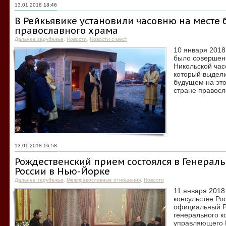
13.01.2018 18:46
В Рейкьявике установили часовню на месте
православного храма
Дальнее зарубежье
,
Новости
,
Новости с мест
10 января 2018
было совершен
Никольской час
который выдели
будущем на это
стране правосл
13.01.2018 16:58
Рождественский прием состоялся в Генераль
России в Нью-Йорке
Дальнее зарубежье
,
Межправославные отношения
,
Новости
11 января 2018
консульстве Ро
официальный Р
генерального к
управляющего 