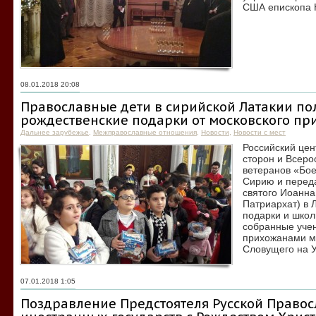
США епископа 
08.01.2018 20:08
Православные дети в сирийской Латакии по
рождественские подарки от московского пр
Дальнее зарубежье
,
Межправославные отношения
,
Новости
,
Новости с мест
Российский це
сторон и Всеро
ветеранов «Бое
Сирию и перед
святого Иоанна
Патриархат) в 
подарки и шко
собранные уче
прихожанами м
Словущего на У
07.01.2018 1:05
Поздравление Предстоятеля Русской Право