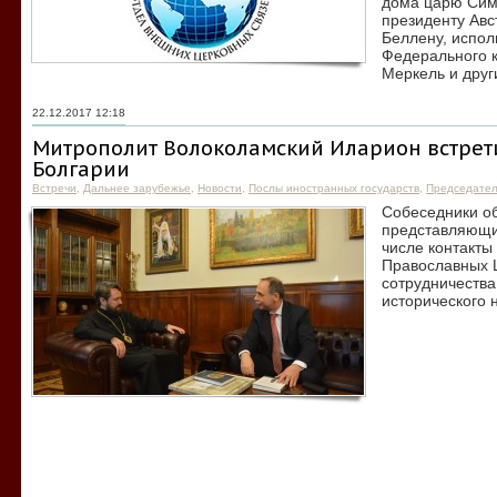
дома царю Сим
президенту Авс
Беллену, испо
Федерального 
Меркель и друг
22.12.2017 12:18
Митрополит Волоколамский Иларион встрети
Болгарии
Встречи
,
Дальнее зарубежье
,
Новости
,
Послы иностранных государств
,
Председате
Собеседники о
представляющи
числе контакты
Православных Ц
сотрудничества
исторического 