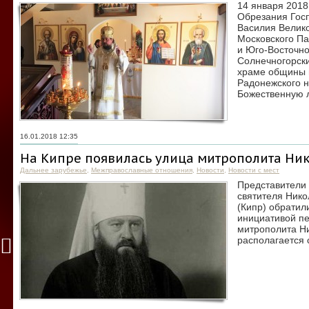
14 января 2018
Обрезания Госп
Василия Велик
Московского Па
и Юго-Восточно
Солнечногорск
храме общины 
Радонежского н
Божественную 
16.01.2018 12:35
На Кипре появилась улица митрополита Ник
Дальнее зарубежье
,
Межправославные отношения
,
Новости
,
Новости с мест
Представители 
святителя Нико
(Кипр) обратил
инициативой пе
митрополита Ни
располагается 