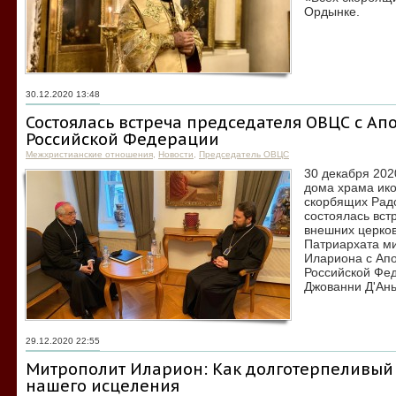
Ордынке.
30.12.2020 13:48
Состоялась встреча председателя ОВЦС с Ап
Российской Федерации
Межхристианские отношения
,
Новости
,
Председатель ОВЦС
30 декабря 202
дома храма ик
скорбящих Рад
состоялась вст
внешних церков
Патриархата м
Илариона с Апо
Российской Фе
Джованни Д'Ань
29.12.2020 22:55
Митрополит Иларион: Как долготерпеливый 
нашего исцеления