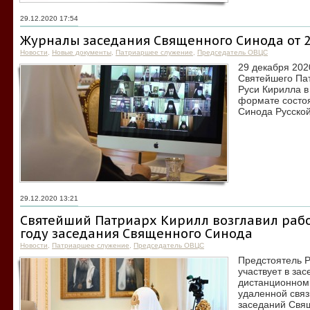
29.12.2020 17:54
Журналы заседания Священного Синода от 2
Новости
,
Новые документы
,
Патриаршее служение
,
Председатель ОВЦС
29 декабря 202
Святейшего Пат
Руси Кирилла 
формате состо
Синода Русской
29.12.2020 13:21
Святейший Патриарх Кирилл возглавил рабо
году заседания Священного Синода
Новости
,
Патриаршее служение
,
Председатель ОВЦС
Предстоятель 
участвует в зас
дистанционном
удаленной связ
заседаний Свя