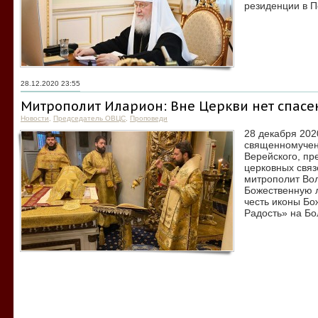
резиденции в П
28.12.2020 23:55
Митрополит Иларион: Вне Церкви нет спасе
Новости
,
Председатель ОВЦС
,
Проповеди
28 декабря 202
священномучен
Верейского, пр
церковных связ
митрополит Во
Божественную л
честь иконы Б
Радость» на Б