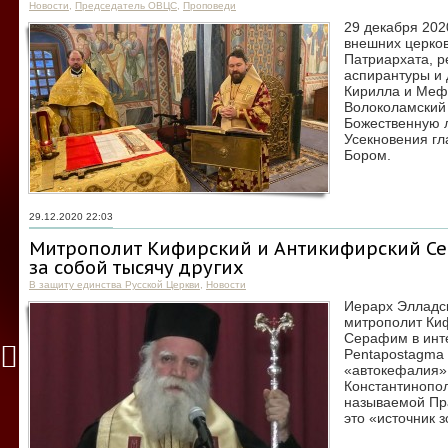
Новости
,
Председатель ОВЦС
,
Проповеди
29 декабря 202
внешних церков
Патриархата, 
аспирантуры и 
Кирилла и Меф
Волоколамский
Божественную 
Усекновения г
Бором.
29.12.2020 22:03
Митрополит Кифирский и Антикифирский Сер
за собой тысячу других
В защиту единства Русской Церкви
,
Новости
Иерарх Элладс
митрополит Ки
Серафим в инт
Рentapostagma 
«автокефалия»
Константинопо
называемой Пр
это «источник 