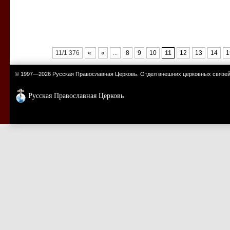
11/1 376
«
«
...
8
9
10
11
12
13
14
1
© 1997—2026 Русская Православная Церковь. Отдел внешних церковных связе
Русская Православная Церковь