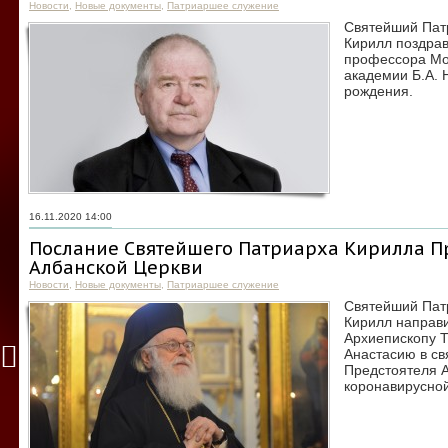
Новости
,
Новые документы
,
Патриаршее служение
Святейший Патр
Кирилл поздрав
профессора Мо
академии Б.А. 
рождения.
16.11.2020 14:00
Послание Святейшего Патриарха Кирилла П
Албанской Церкви
Новости
,
Новые документы
,
Патриаршее служение
Святейший Патр
Кирилл направ
Архиепископу Т
Анастасию в св
Предстоятеля 
коронавирусно