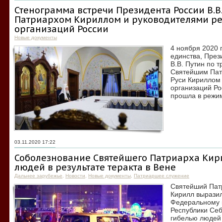
Стенограмма встречи Президента России В.В
Патриархом Кириллом и руководителями р
организаций России
Новые документы
4 ноября 2020 
единства, През
В.В. Путин по 
Святейшим Пат
Руси Кириллом
организаций Ро
прошла в режи
03.11.2020 17:22
Соболезнование Святейшего Патриарха Кири
людей в результате теракта в Вене
Дальнее зарубежье
,
Новости
,
Новые документы
,
Патриаршее служение
Святейший Патр
Кирилл вырази
Федеральному 
Республики Себ
гибелью людей 