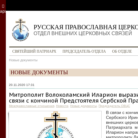
архив
РУССКАЯ ПРАВОСЛАВНАЯ ЦЕРК
ОТДЕЛ ВНЕШНИХ ЦЕРКОВНЫХ СВЯЗЕЙ
СВЯТЕЙШИЙ ПАТРИАРХ
ПРЕДСЕДАТЕЛЬ ОТДЕЛА
ОБ ОТДЕЛЕ
Новые документы
НОВЫЕ ДОКУМЕНТЫ
20.11.2020 17:31
Митрополит Волоколамский Иларион вырази
связи с кончиной Предстоятеля Сербской П
Межправославные отношения
,
Новости
,
Новые документы
,
Председатель ОВЦС
В связи с конч
Сербского Ири
внешних церков
Патриархата м
Иларион напра
митрополиту Д