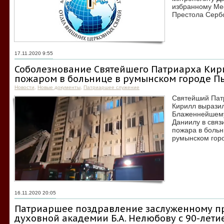
избранному Ме
Престола Серб
17.11.2020 9:55
Соболезнование Святейшего Патриарха Кири
пожаром в больнице в румынском городе П
Новости
,
Новые документы
,
Патриаршее служение
Святейший Патр
Кирилл вырази
Блаженнейшему
Даниилу в связ
пожара в боль
румынском гор
16.11.2020 20:05
Патриаршее поздравление заслуженному п
духовной академии Б.А. Нелюбову с 90-лети