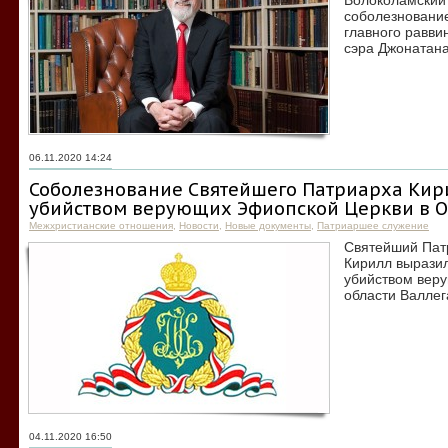
Волоколамский
соболезнование
главного равви
сэра Джонатана
06.11.2020 14:24
Соболезнование Святейшего Патриарха Кири
убийством верующих Эфиопской Церкви в 
Межхристианские отношения
,
Новости
,
Новые документы
,
Патриаршее служение
Святейший Патр
Кирилл выразил
убийством вер
области Валлег
04.11.2020 16:50