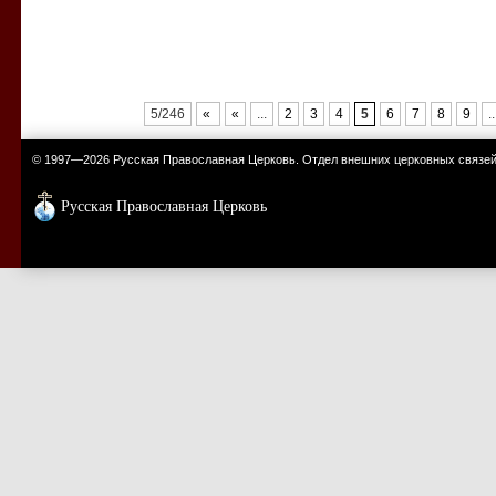
5/246
«
«
...
2
3
4
5
6
7
8
9
..
© 1997—2026 Русская Православная Церковь. Отдел внешних церковных связе
Русская Православная Церковь