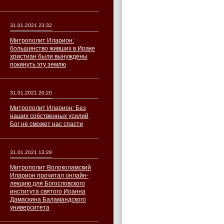
31.01.2021 23:32
Митрополит Иларион:
большинство живших в Ираке
христиан были вынуждены
покинуть эту землю
31.01.2021 20:20
Митрополит Иларион: Без
наших собственных усилий
Бог не сможет нас спасти
31.01.2021 13:28
Митрополит Волоколамский
Иларион прочитал онлайн-
лекцию для Богословского
института святого Иоанна
Дамаскина Баламандского
университета