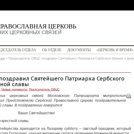
ПРАВОСЛАВНАЯ ЦЕРКОВЬ
НИХ ЦЕРКОВНЫХ СВЯЗЕЙ
ЕДСЕДАТЕЛЬ ОТДЕЛА
ОБ ОТДЕЛЕ
ДОКУМЕНТЫ
«ЦЕРКОВЬ И ВРЕМЯ»
ния
>
Председатель ОВЦС поздравил Святейшего Патриарха Сербского Иринея с днем
поздравил Святейшего Патриарха Сербского
тной славы
,
Новые документы
,
Председатель ОВЦС
них церковных связей Московского Патриархата митрополит
вил Предстоятелю Сербской Православной Церкви поздравительное
й славы. В поздравлении говорится:
Ваше Святейшество!
 крестной славы.
тейшества приходится на Лазареву субботу – светлый праздник, который
стях Господних, утешая верующие сердца упованием блаженной вечности.