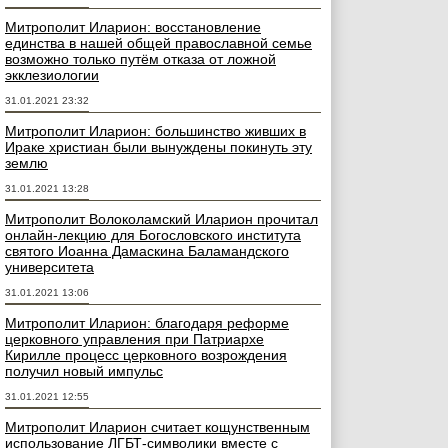
Митрополит Иларион: восстановление
единства в нашей общей православной семье
возможно только путём отказа от ложной
экклезиологии
31.01.2021 23:32
Митрополит Иларион: большинство живших в
Ираке христиан были вынуждены покинуть эту
землю
31.01.2021 13:28
Митрополит Волоколамский Иларион прочитал
онлайн-лекцию для Богословского института
святого Иоанна Дамаскина Баламандского
университета
31.01.2021 13:06
Митрополит Иларион: благодаря реформе
церковного управления при Патриархе
Кирилле процесс церковного возрождения
получил новый импульс
31.01.2021 12:55
Митрополит Иларион считает кощунственным
использование ЛГБТ-символики вместе с