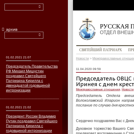
РУССКАЯ 
архив
ОТДЕЛ ВНЕШ
СВЯТЕЙШИЙ ПАТРИАРХ
ПР
01.02.2021 21:07
Новости
>
Межправославные отноше
Председатель Правительства
11.04.2020 09:59
РФ Михаил Мишустин
поздравил Святейшего
Председатель ОВЦС 
Патриарха Кирилла с
Иринея с днем крес
двенадцатой годовщиной
Межправославные отношения
,
Новости
интронизации
Председатель Отдела внеш
Волоколамский Иларион напра
послание по случаю дня крестно
01.02.2021 21:02
Президент России Владимир
Сердечно поздравляю Вас с Днем
Путин поздравил Святейшего
Патриарха Кирилла с
Духовное торжество Вашего Свя
годовщиной интронизации
предваряет воспоминание о Стра