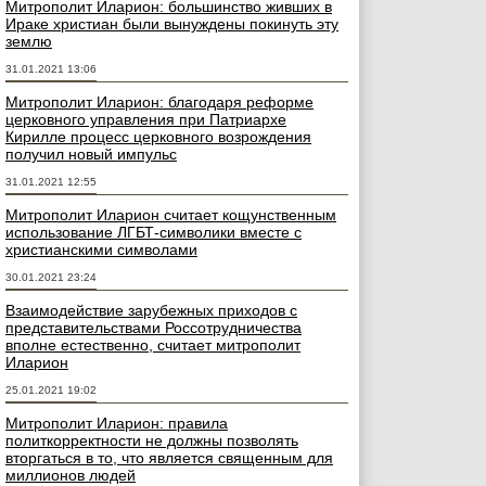
Митрополит Иларион: большинство живших в
Ираке христиан были вынуждены покинуть эту
землю
31.01.2021 13:06
Митрополит Иларион: благодаря реформе
церковного управления при Патриархе
Кирилле процесс церковного возрождения
получил новый импульс
31.01.2021 12:55
Митрополит Иларион считает кощунственным
использование ЛГБТ-символики вместе с
христианскими символами
30.01.2021 23:24
Взаимодействие зарубежных приходов с
представительствами Россотрудничества
вполне естественно, считает митрополит
Иларион
25.01.2021 19:02
Митрополит Иларион: правила
политкорректности не должны позволять
вторгаться в то, что является священным для
миллионов людей