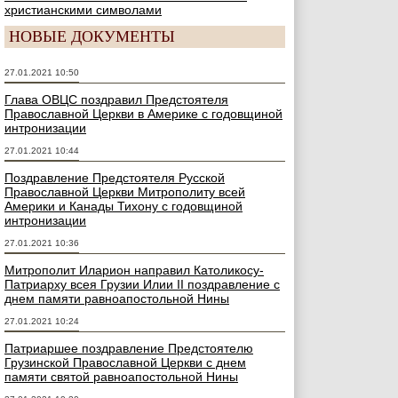
христианскими символами
НОВЫЕ ДОКУМЕНТЫ
27.01.2021 10:50
Глава ОВЦС поздравил Предстоятеля
Православной Церкви в Америке с годовщиной
интронизации
27.01.2021 10:44
Поздравление Предстоятеля Русской
Православной Церкви Митрополиту всей
Америки и Канады Тихону с годовщиной
интронизации
27.01.2021 10:36
Митрополит Иларион направил Католикосу-
Патриарху всея Грузии Илии II поздравление с
днем памяти равноапостольной Нины
27.01.2021 10:24
Патриаршее поздравление Предстоятелю
Грузинской Православной Церкви с днем
памяти святой равноапостольной Нины