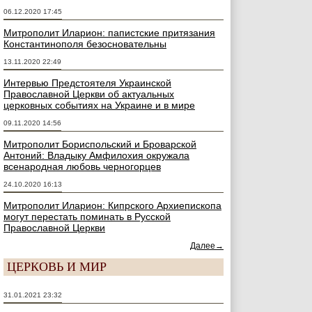
06.12.2020 17:45
Митрополит Иларион: папистские притязания
Константинополя безосновательны
13.11.2020 22:49
Интервью Предстоятеля Украинской
Православной Церкви об актуальных
церковных событиях на Украине и в мире
09.11.2020 14:56
Митрополит Бориспольский и Броварской
Антоний: Владыку Амфилохия окружала
всенародная любовь черногорцев
24.10.2020 16:13
Митрополит Иларион: Кипрского Архиепископа
могут перестать поминать в Русской
Православной Церкви
Далее→
ЦЕРКОВЬ И МИР
31.01.2021 23:32