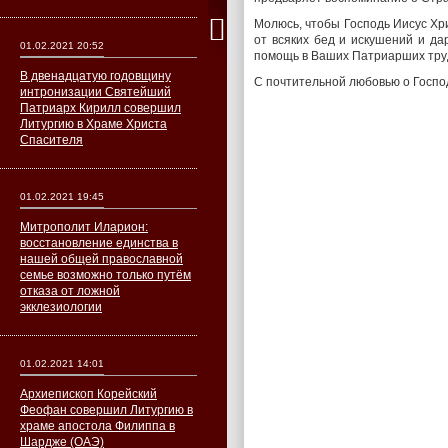
Молюсь, чтобы Господь Иисус Хр
от всяких бед и искушений и д
01.02.2021 20:52
помощь в Ваших Патриарших труд
В двенадцатую годовщину
С почтительной любовью о Госпо
интронизации Святейший
Патриарх Кирилл совершил
Литургию в Храме Христа
Спасителя
01.02.2021 19:45
Митрополит Иларион:
восстановление единства в
нашей общей православной
семье возможно только путём
отказа от ложной
экклезиологии
01.02.2021 14:01
Архиепископ Корейский
Феофан совершил Литургию в
храме апостола Филиппа в
Шардже (ОАЭ)