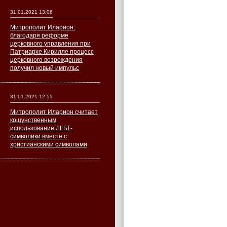
31.01.2021 13:06
Митрополит Иларион:
благодаря реформе
церковного управления при
Патриархе Кирилле процесс
церковного возрождения
получил новый импульс
31.01.2021 12:55
Митрополит Иларион считает
кощунственным
использование ЛГБТ-
символики вместе с
христианскими символами