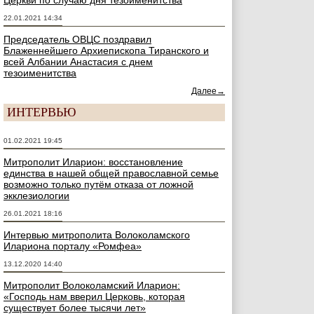
Церкви по случаю дня тезоименитства
22.01.2021 14:34
Председатель ОВЦС поздравил
Блаженнейшего Архиепископа Тиранского и
всей Албании Анастасия с днем
тезоименитства
Далее→
ИНТЕРВЬЮ
01.02.2021 19:45
Митрополит Иларион: восстановление
единства в нашей общей православной семье
возможно только путём отказа от ложной
экклезиологии
26.01.2021 18:16
Интервью митрополита Волоколамского
Илариона порталу «Ромфеа»
13.12.2020 14:40
Митрополит Волоколамский Иларион:
«Господь нам вверил Церковь, которая
существует более тысячи лет»