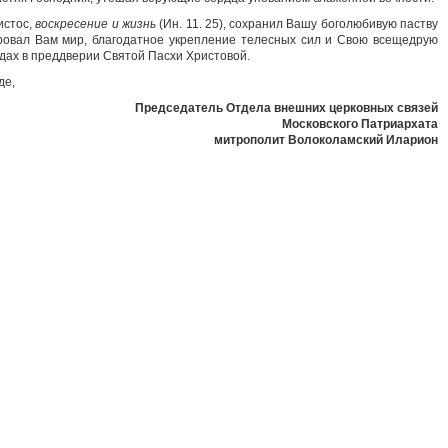
истос,
воскресение и жизнь
(Ин. 11. 25), сохранил Вашу боголюбивую паству
аровал Вам мир, благодатное укрепление телесных сил и Свою всещедрую
ах в преддверии Святой Пасхи Христовой.
де,
Председатель Отдела внешних церковных связей
Московского Патриархата
митрополит Волоколамский Иларион