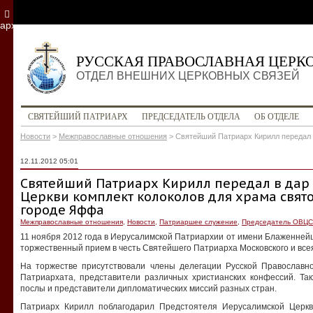
архив
РУССКАЯ ПРАВОСЛАВНАЯ ЦЕРК
ОТДЕЛ ВНЕШНИХ ЦЕРКОВНЫХ СВЯЗЕЙ
СВЯТЕЙШИЙ ПАТРИАРХ
ПРЕДСЕДАТЕЛЬ ОТДЕЛА
ОБ ОТДЕЛЕ
Новости
>
Межправославные отношения
>
Святейший Патриарх Кирилл передал 
12.11.2012 05:01
Святейший Патриарх Кирилл передал в дар
Церкви комплект колоколов для храма свят
городе Яффа
Межправославные отношения
,
Новости
,
Патриаршее служение
,
Председатель ОВЦС
11 ноября 2012 года в Иерусалимской Патриархии от имени Блаженне
торжественный прием в честь Святейшего Патриарха Московского и все
На торжестве присутствовали члены делегации Русской Православн
Патриархата, представители различных христианских конфессий. Та
послы и представители дипломатических миссий разных стран.
Патриарх Кирилл поблагодарил Предстоятеля Иерусалимской Церкви