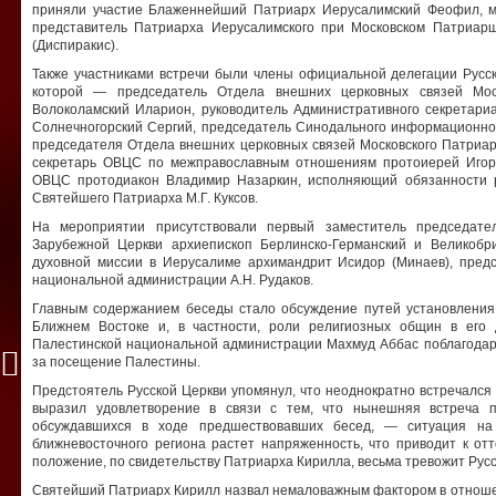
приняли участие Блаженнейший Патриарх Иерусалимский Феофил, м
представитель Патриарха Иерусалимского при Московском Патриа
(Диспиракис).
Также участниками встречи были члены официальной делегации Русск
которой — председатель Отдела внешних церковных связей Моск
Волоколамский Иларион, руководитель Административного секретари
Солнечногорский Сергий, председатель Синодального информационног
председателя Отдела внешних церковных связей Московского Патриа
секретарь ОВЦС по межправославным отношениям протоиерей Игор
ОВЦС протодиакон Владимир Назаркин, исполняющий обязанности р
Святейшего Патриарха М.Г. Куксов.
На мероприятии присутствовали первый заместитель председате
Зарубежной Церкви архиепископ Берлинско-Германский и Великобр
духовной миссии в Иерусалиме архимандрит Исидор (Минаев), пред
национальной администрации А.Н. Рудаков.
Главным содержанием беседы стало обсуждение путей установления
Ближнем Востоке и, в частности, роли религиозных общин в его 
Палестинской национальной администрации Махмуд Аббас поблагода
за посещение Палестины.
Предстоятель Русской Церкви упомянул, что неоднократно встречался
выразил удовлетворение в связи с тем, что нынешняя встреча 
обсуждавшихся в ходе предшествовавших бесед, — ситуация на
ближневосточного региона растет напряженность, что приводит к отт
положение, по свидетельству Патриарха Кирилла, весьма тревожит Рус
Святейший Патриарх Кирилл назвал немаловажным фактором в отноше