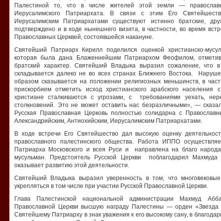
Палестиной то, что в числе жителей этой земли — православ
Иерусалимского Патриархата. В связи с этим Его Святейшест
Иерусалимским Патриархатами существуют истинно братские, др
подтверждено и в ходе нынешнего визита, в частности, во время вс
Православных Церквей, состоявшейся накануне.
Святейший Патриарх Кирилл поделился оценкой христианско-мусу
которая была дана Блаженнейшим Патриархом Феофилом, отметив
братский характер. Святейший Владыка выразил сожаление, что 
складывается далеко не во всех странах Ближнего Востока. Наруше
образом сказывается на положении религиозных меньшинств, в час
прискорбием отметить исход христианского арабского населения 
христиане сталкиваются с угрозами, с требованиями уехать, нер
столкновений. Это не может оставить нас безразличными», — сказал
Русская Православная Церковь полностью солидарна с Православ
Александрийским, Антиохийским, Иерусалимским Патриархатами.
В ходе встречи Его Святейшество дал высокую оценку деятельнос
православного палестинского общества. Работа ИППО осуществля
Патриарха Московского и всея Руси и направлена на благо народа
мусульман. Предстоятель Русской Церкви поблагодарил Махмуда 
оказывает развитию этой деятельности.
Святейший Владыка выразил уверенность в том, что многовековы
укрепляться в том числе при участии Русской Православной Церкви.
Глава Палестинской национальной администрации Махмуд Абба
Православной Церкви высшую награду Палестины — орден «Звезда
Святейшему Патриарху в знак уважения к его высокому сану, в благода