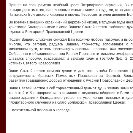
Приняв на свои рамена нелёгкий крест Патриаршего служения, Вы с
четыре десятилетия, наполненные испытаниями и трудами, став дос
Патриарха Болгарского Кирилла и прочих Первосвятителей древней Бол
Во времена внешних ограничений церковной жизни, в трудные годы не
христиане Болгарии имели в лице Вашего Святейшества любящего духо
единства Болгарской Православной Церкви.
Подвиг Вашего служения снискал Вам горячую любовь пасомых и высо
Многие, кто сегодня, радуясь Вашему торжеству, вспоминают о
жизненном пути, готовы воскликнуть словами пророка:
Как прекрас
Собранная и объединенная под Вашим Первосвятительским омофором
слагаясь стройно, возрастает в святый храм в Господе
(Еф. 2. 
истинах Святого Православия.
Ваше Святейшество немало делаете для того, чтобы Болгарская Ц
сотрудничество братских Поместных Православных Церквей. Бол
развитию традиционно добрых отношений с Русской Православной Цер
Ваше Святейшество! В сей торжественный день от души желаю Вам изо
теплотой и благодарностью вспоминая о недавнем общении с Вами 
свыше здравия и благодатного утешения, укрепления телесных и ду
плодотворного служения на благо Болгарской Православной Церкви.
С почтительной любовью о Господе
м