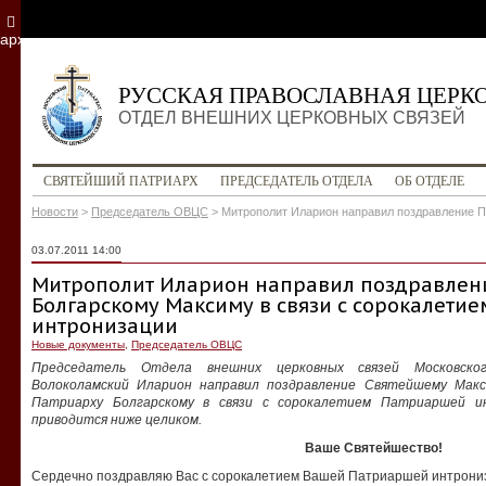
архив
РУССКАЯ ПРАВОСЛАВНАЯ ЦЕРК
ОТДЕЛ ВНЕШНИХ ЦЕРКОВНЫХ СВЯЗЕЙ
СВЯТЕЙШИЙ ПАТРИАРХ
ПРЕДСЕДАТЕЛЬ ОТДЕЛА
ОБ ОТДЕЛЕ
Новости
>
Председатель ОВЦС
>
Митрополит Иларион направил поздравление П
03.07.2011 14:00
Митрополит Иларион направил поздравлен
Болгарскому Максиму в связи с сорокалети
интронизации
Новые документы
,
Председатель ОВЦС
Председатель Отдела внешних церковных связей Московск
Волоколамский Иларион направил поздравление Святейшему Макс
Патриарху Болгарскому в связи с сорокалетием Патриаршей ин
приводится ниже целиком.
Ваше Святейшество!
Сердечно поздравляю Вас с сорокалетием Вашей Патриаршей интрони