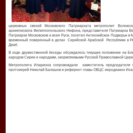
церковных связей Московского Патриархата митрополит Волоко
архиепископа Филиппопольского Нифона, представителя Патриарха Ве
Патриархе Московском и всея Руси, посетил Антиохийское Подворье в 
временный поверенный в делах Сирийской Арабской Республики в Р
Диаб.
В ходе дружественной беседы обсуждалось текущее положение на Бли
народом Сирии и народами, окормляемыми Русской Православной Церк
Митрополита Илариона сопровождали заместитель председателя 
протоиерей Николай Балашов и референт главы ОВЦС иеродиакон Иоан