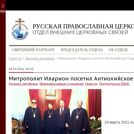
архив
РУССКАЯ ПРАВОСЛАВНАЯ ЦЕРК
ОТДЕЛ ВНЕШНИХ ЦЕРКОВНЫХ СВЯЗЕЙ
СВЯТЕЙШИЙ ПАТРИАРХ
ПРЕДСЕДАТЕЛЬ ОТДЕЛА
ОБ ОТДЕЛЕ
Новости
>
Дальнее зарубежье
>
Митрополит Иларион посетил Антиохийское Под
18.03.2011 16:33
Митрополит Иларион посетил Антиохийское
Дальнее зарубежье
,
Межправославные отношения
,
Новости
,
Председатель ОВЦС
18 марта 2011 г