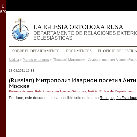
archivo
LA IGLESIA ORTODOXA RUSA
DEPARTAMENTO DE RELACIONES EXTERI
ECLESIÁSTICAS
SOBRE EL DEPARTAMENTO
DOCUMENTOS
EL OFICIO DEL PATRI
Noticia
>
Países exteriores
>
(Russian) Митрополит Иларион посетил Антиохийско
18.03.2011 16:33
(Russian) Митрополит Иларион посетил Ант
Москве
Países exteriores
,
Relaciones entre Iglesias Ortodoxas
,
Noticia
,
El Jefe del Departamento
Perdone, este documento es accesible sólo en idioma
Ruso
,
Inglés Estadou